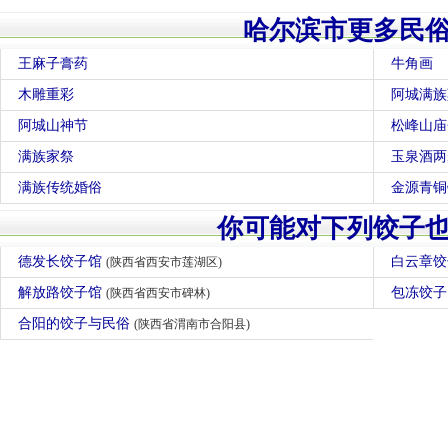
哈尔滨市更多民
王麻子膏药
牛角画
木雕重彩
阿城满族
阿城山神节
松峰山庙
满族家祭
玉泉酒两
满族传统婚俗
金源青铜
你可能对下列饺子
德发长饺子馆
白云章
(陕西省西安市莲湖区)
解放路饺子馆
包冻饺
(陕西省西安市碑林)
合阳的饺子与民俗
(陕西省渭南市合阳县)