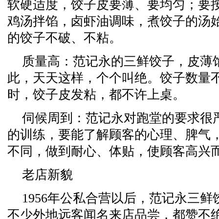
软硬适度，饺子皮要薄、要均匀；要
鸡汤拌馅，卤虾油调味，煮饺子的汤
的饺子不破、不粘。
质量高：范记永的三鲜饺子，皮薄
此，天天这样，个个叫绝。饺子数量
时，饺子皮发粘，都不许上桌。
伺候周到：范记永对跑堂的要求很
的训练，要能了解顾客的心理、脾气
不同，做到耐心、体贴，使顾客高兴
老店新貌
1956年公私合营以后，范记永三
不少外地远客闻名来店品尝，都赞不