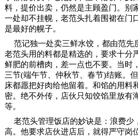
料，提价出卖，仍然是主顾盈门。别
一处却不挂幌，老范头扎着围裙在门
是最好的幌子。
范记独一处卖三鲜水饺，都由范先
老范头用的料都是精选的，要求十分
鲜肥的前槽肉，差一点也不要。当时
三节(端午节、仲秋节、春节)结账。
床都愿把好肉给他留着。和馅的用料
密。绝不外传，店伙只知饺馅里放有
等。
老范头管理饭店的妙诀是：浪费少
高。他要求店伙进店后，就得严守岗