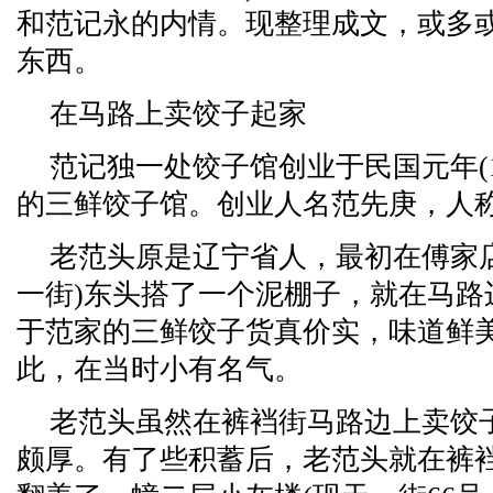
和范记永的内情。现整理成文，或多
东西。
在马路上卖饺子起家
范记独一处饺子馆创业于民国元年(1
的三鲜饺子馆。创业人名范先庚，人称
老范头原是辽宁省人，最初在傅家店
一街)东头搭了一个泥棚子，就在马路
于范家的三鲜饺子货真价实，味道鲜
此，在当时小有名气。
老范头虽然在裤裆街马路边上卖饺
颇厚。有了些积蓄后，老范头就在裤