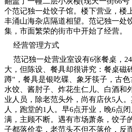
翻盖了一幢二层小灰楼(现天一街66号
个范记独一处饺子馆。楼下营业，楼
丰涌山海杂店隔道相望。范记独一处
集，市面繁荣的街市中开始了经营。
经营管理方式
范记独一处营业室设有6张餐桌，2
大，但陈设、餐具却很讲究：餐桌磁砖
蹲"，餐具是银吃碟、象牙筷子，古色
水饺、酱肘子、炸花生仁儿、白酒和
业人员，除老范头外，尚有店伙5人。
人，跑堂的1人。早6点开业，晚6点
满，主顾不断。遇有市场萧条，饺子
子都落价卖，老范头不但不落价，反