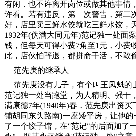
有闲，也不许离开岗位或做其他事情
许看。若有违反，第一次警告，第二
好，店里卖三鲜水饺就吃三鲜水饺，
1932年(伪满大同元年)范记独一处面
钱，但每天可得小费7角至1元，小费
此，店伙怕辞退，都拼命干活，不敢
范先庚的继承人
范先庚没有儿子，有个叫王凤魁的
范记独一处当跑堂，为人精明、强干
满康德7年(1940年)春，范先庚出资
铺胡同东头路南)一座矮平房，让他的
了一个饺子馆，在"范记"的后面加了一