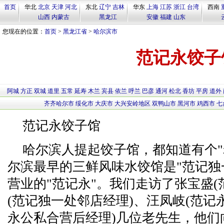
首页
华北
北京
天津
河北
东北
辽宁
吉林
华东
上海
江苏
浙江
台湾
西南
山西
内蒙古
黑龙江
安徽
福建
山东
您现在的位置：
首页
>
黑龙江省
>
哈尔滨市
范记永饺子
阿城
方正
双城
道里
五常
延寿
木兰
宾县
依兰
呼兰
巴彦
通河
松北
香坊
平房
道外
齐齐哈尔市
绥化市
大庆市
大兴安岭地区
双鸭山市
黑河市
鸡西市
七
范记永饺子馆
哈尔滨人提起饺子馆，都知道有个"
尔滨最早的三鲜风味水饺馆是"范记独
营业的"范记永"。我们走访了张宝盛(
(范记独一处邻店经理)、汪凤岐(范记
永公私合营后经理)几位老先生，他们