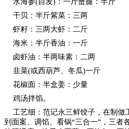
水海参(自发)：一斤蟹腿：半斤
干贝：半斤紫菜：三两
虾籽：三两大虾：二斤
海米：半斤香油：一斤
卤虾油：半两味素：二两
韭菜(或西葫芦、冬瓜)一斤
花椒面：半盒姜：少量
鸡汤拌馅。
工艺细：范记永三鲜饺子，在制做
到面案、调馅、看锅“三合一”，三者