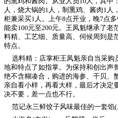
的熏鸡和酱肉。从业人员10人，其中
人，烧大锅的1人，制熏鸡、酱肉1人
柜兼采买1人。上午8点开业，晚7点
能卖100元至200元。王凤魁继承了
料精、工艺细、质量高、伺候周到是
特点。
选料精：店掌柜王凤魁亲自当采购
地和特点了如指掌。为保持和创出声
绝不含糊凑合，购进的海参、干贝、
亲自看小样，再看大样，最后才决定
决不要，差一点也不行。
范记永三鲜饺子风味最佳的一套馅(