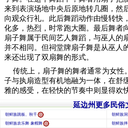
来到表演场地中央后原地转几圈，然
向观众行礼。此后舞蹈动作由慢转快
化多，热烈，时常跑大圈。最后舞者
扇子舞属于民间艺人舞蹈，与巫人的
并不相同。但祠堂牌扇子舞是从巫人
来还出现了双扇舞的形式。
传统上，扇子舞的舞者通常为女性
子与执扇造型有机地融为一体，在舒
雅的感受，在轻快的节奏中则显得欢
延边州更多民俗
朝鲜族跳板、秋千
朝鲜族洞
朝鲜族农乐舞·象帽舞
朝鲜族摔