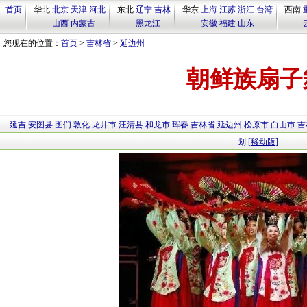
首页
华北
北京
天津
河北
东北
辽宁
吉林
华东
上海
江苏
浙江
台湾
西南
山西
内蒙古
黑龙江
安徽
福建
山东
您现在的位置：
首页
>
吉林省
>
延边州
朝鲜族扇子
延吉
安图县
图们
敦化
龙井市
汪清县
和龙市
珲春
吉林省
延边州
松原市
白山市
吉
划
[移动版]