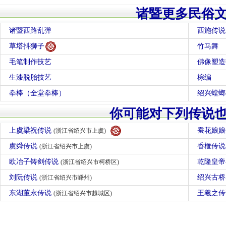
诸暨更多民俗
诸暨西路乱弹
西施传说
草塔抖狮子
竹马舞
毛笔制作技艺
佛像塑造
生漆脱胎技艺
棕编
拳棒（全堂拳棒）
绍兴螳螂
你可能对下列传说
上虞梁祝传说
蚕花娘
(浙江省绍兴市上虞)
虞舜传说
香榧传
(浙江省绍兴市上虞)
欧冶子铸剑传说
乾隆皇
(浙江省绍兴市柯桥区)
刘阮传说
绍兴古
(浙江省绍兴市嵊州)
东湖董永传说
王羲之
(浙江省绍兴市越城区)