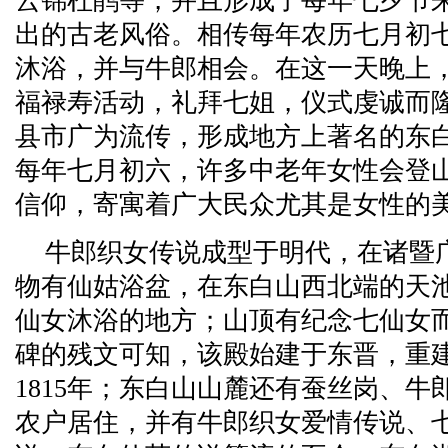
云锦杜鹃等，并且形成了每年七夕节
出的古老风俗。相传每年农历七月初
沐浴，并与牛郎相会。在这一天晚上
福禄寿活动，礼拜七姐，仪式虔诚而
县市广为流传，形成地方上著名的东
每年七月初六，许多中老年女性会登
信仰，寄寓着广大民众尤其是女性的
牛郎织女传说成型于明代，在诸暨
物有仙姑浴盆，在东白山西北端的天
仙女沐浴的地方；山顶有纪念七仙女
碑的残文可知，该殿始建于东晋，重
1815年；东白山山麓还有蚕丝岗、
农户居住，并有牛郎织女爱情传说、