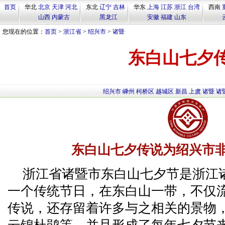
首页
华北
北京
天津
河北
东北
辽宁
吉林
华东
上海
江苏
浙江
台湾
西南
山西
内蒙古
黑龙江
安徽
福建
山东
您现在的位置：
首页
>
浙江省
>
绍兴市
>
诸暨
东白山七夕
绍兴市
嵊州
柯桥区
越城区
新昌
上虞
诸暨
诸
东白山七夕传说为绍兴市
浙江省诸暨市东白山七夕节是浙江
一个传统节日，在东白山一带，不仅
传说，还存留着许多与之相关的景物