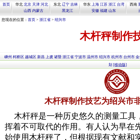
首页
华北
北京
天津
河北
东北
辽宁
吉林
华东
上海
江苏
浙江
台湾
西南
山西
内蒙古
黑龙江
安徽
福建
山东
您现在的位置：
首页
>
浙江省
>
绍兴市
木杆秤制作
嵊州
柯桥区
越城区
新昌
上虞
诸暨
浙江省
宁波市
温州市
绍兴市
杭州市
台州市
金
划
[移动版]
木杆秤制作技艺为绍兴市
木杆秤是一种历史悠久的测量工具
挥着不可取代的作用。有人认为早在
始使用木杆秤了，但根据现有文献和