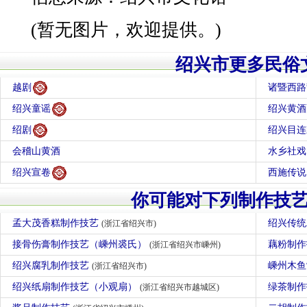
(暂无图片，欢迎提供。)
绍兴市更多民俗
越剧
诸暨西路
绍兴童谣
绍兴黄酒
绍剧
绍兴目连
会稽山黄酒
水乡社戏
绍兴宣卷
西施传说
你可能对下列制作技
孟大茂香糕制作技艺
绍兴传
(浙江省绍兴市)
接骨伤膏制作技艺（嵊州裘氏）
藕粉制
(浙江省绍兴市嵊州)
绍兴腐乳制作技艺
嵊州木
(浙江省绍兴市)
绍兴纸扇制作技艺（小观扇）
绿茶制作
(浙江省绍兴市越城区)