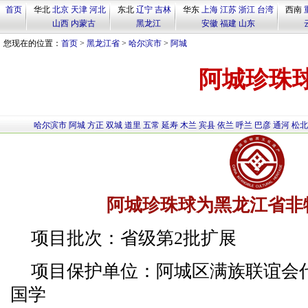
首页
华北
北京
天津
河北
东北
辽宁
吉林
华东
上海
江苏
浙江
台湾
西南
山西
内蒙古
黑龙江
安徽
福建
山东
您现在的位置：
首页
>
黑龙江省
>
哈尔滨市
>
阿城
阿城珍珠
哈尔滨市
阿城
方正
双城
道里
五常
延寿
木兰
宾县
依兰
呼兰
巴彦
通河
松北
阿城珍珠球为黑龙江省非
项目批次：省级第2批扩展
项目保护单位：阿城区满族联谊会
国学