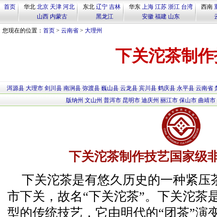
首页
华北
北京
天津
河北
东北
辽宁
吉林
华东
上海
江苏
浙江
台湾
西南
山西
内蒙古
黑龙江
安徽
福建
山东
您现在的位置：
首页
>
云南省
>
大理州
下关沱茶制作
洱源县
大理市
剑川县
南涧县
弥渡县
巍山县
云龙县
宾川县
鹤庆县
永平县
云南省
版纳州
文山州
普洱市
昆明市
迪庆州
丽江市
保山市
曲靖市
下关沱茶制作技艺国家级
下关沱茶是有悠久历史的一种紧压
市下关，故名“下关沱茶”。下关沱茶
型的传统技艺，它由明代的“团茶”演