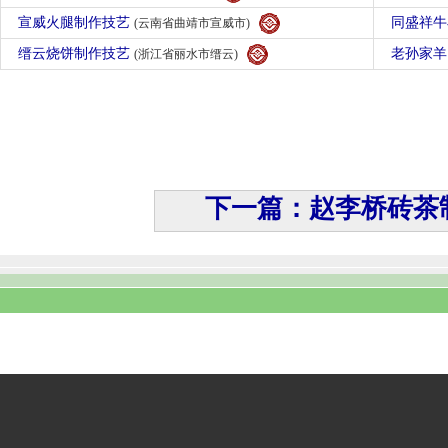
宣威火腿制作技艺
同盛祥
(云南省曲靖市宣威市)
缙云烧饼制作技艺
老孙家
(浙江省丽水市缙云)
下一篇：赵李桥砖茶