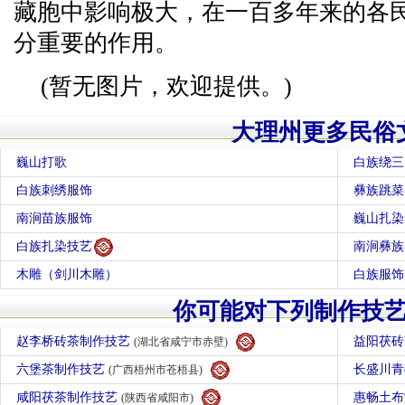
藏胞中影响极大，在一百多年来的各
分重要的作用。
(暂无图片，欢迎提供。)
大理州更多民俗
巍山打歌
白族绕三
白族刺绣服饰
彝族跳菜
南涧苗族服饰
巍山扎染
白族扎染技艺
南涧彝族
木雕（剑川木雕）
白族服饰
你可能对下列制作技
赵李桥砖茶制作技艺
益阳茯
(湖北省咸宁市赤壁)
六堡茶制作技艺
长盛川
(广西梧州市苍梧县)
咸阳茯茶制作技艺
惠畅土
(陕西省咸阳市)