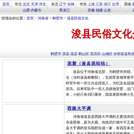
首页
华北
北京
天津
河北
东北
辽宁
吉林
华东
上海
江苏
浙江
台湾
西南
山西
内蒙古
黑龙江
安徽
福建
山东
您现在的位置：
首页
>
河南省
>
鹤壁市
>
浚县民俗文化
浚县民俗文化
鹤壁市
淇县
浚县
鹤山区
淇滨区
山城区
全部浚县民
泥塑（浚县泥咕咕）
浚县位于河南省北部，为鹤壁市所辖。据
仓（当时浚县称黎阳），瓦岗军首领李密手
时军中有一些士兵会捏泥人，为纪念在战场
泥马。后来军队中一些人员就地安置，这门
米，小的只有4至5厘米，因其尾部有两小孔
西路大平调
河南省浚县是西路大平调的主要流布区，
寺庙壁画，蔚为大观。传统武打戏中不乏真
县大平调的音乐唱腔自成一家，有四百多支
河关》等十几部传统戏里都有不同程度的（