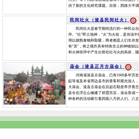
供了新的文化研究课题。目前，西路大平调
民间社火（浚县民间社火）
民间社火是春节期间流行的一种民众自娱
拜。“社”即土地神，“火”为火祖，是传说
用以烧熟食物和取暖，两者都是人们生存发
有“灵”，将之视作具有特殊含义的神物加
和火神崇拜中产生出祭祀社与火的风俗，随
庙会（浚县正月古庙会）
河南省浚县古庙会，已有1600多年历史
皖等省及本省周边县市的香客和观光游人，
大庙会。浚县古庙会在后赵石勒皇帝开凿丕
县令在浮丘山修建了碧霞宫后，庙会形成一
种各样的活动吸引着四面八方的人们。八丈