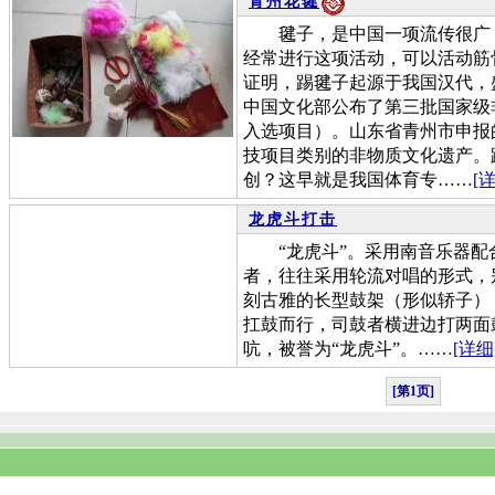
青州花毽
毽子，是中国一项流传很广，
经常进行这项活动，可以活动筋
证明，踢毽子起源于我国汉代，盛
中国文化部公布了第三批国家级
入选项目）。山东省青州市申报
技项目类别的非物质文化遗产。
创？这早就是我国体育专……
[
龙虎斗打击
“龙虎斗”。采用南音乐器配合
者，往往采用轮流对唱的形式，
刻古雅的长型鼓架（形似轿子）
扛鼓而行，司鼓者横进边打两面
吭，被誉为“龙虎斗”。……
[详细
[第1页]