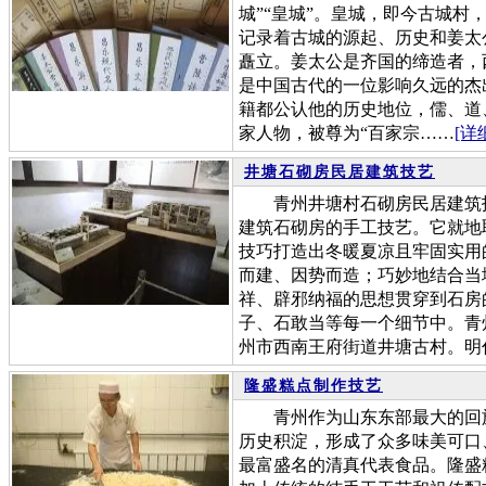
城”“皇城”。皇城，即今古城村
记录着古城的源起、历史和姜太
矗立。姜太公是齐国的缔造者，
是中国古代的一位影响久远的杰
籍都公认他的历史地位，儒、道
家人物，被尊为“百家宗……
[详
井塘石砌房民居建筑技艺
青州井塘村石砌房民居建筑技
建筑石砌房的手工技艺。它就地
技巧打造出冬暖夏凉且牢固实用
而建、因势而造；巧妙地结合当
祥、辟邪纳福的思想贯穿到石房
子、石敢当等每一个细节中。青
州市西南王府街道井塘古村。明
隆盛糕点制作技艺
青州作为山东东部最大的回族
历史积淀，形成了众多味美可口
最富盛名的清真代表食品。隆盛