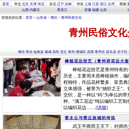
首页
华北
北京
天津
河北
东北
辽宁
吉林
华东
上海
江苏
浙江
台湾
西南
山西
内蒙古
黑龙江
安徽
福建
山东
您现在的位置：
首页
>
山东省
>
潍坊
>
青州民俗文化
青州民俗文化
潍坊
寿光
临朐县
诸城
昌邑
安丘
青州
潍城区
高密
寒亭区
昌乐县
坊子区
棒槌花边技艺（青州府花边大
棒槌花边技艺是青州特有的一种
历史，主要用木质棒槌操作，编
程独特，作品花样繁多、富贵典
立体感强，被誉为“抽纱之王”
交织，是一种以“码”为单位的带
种。“满工花边”纯以编织工艺制
以编织花边……
[详细]
姜太公与营丘故城的传说
武王平商而王天下，封师尚父於