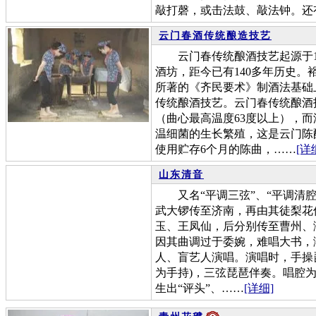
敲打磬，或击法鼓、敲法钟。还
云门春酒传统酿造技艺
云门春传统酿酒技艺起源于18
酒坊，距今已有140多年历史
所著的《齐民要术》制酒法基础
传统酿酒技艺。云门春传统酿酒
（曲心最高温度63度以上），而
温细菌的生长繁殖，这是云门陈
使用贮存6个月的陈曲，……
[详
山东清音
又名“平调三弦”、“平调清腔
武大锣传至济南，再由其徒梨花
玉、王凤仙，后分别传至曹州、濮
因其曲调过于委婉，难唱大书，
人、盲艺人演唱。演唱时，手操琵
为手持)，三弦琵琶伴奏。唱腔为
生出“评头”、……
[详细]