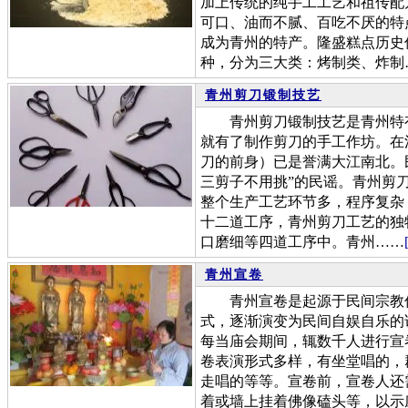
加上传统的纯手工工艺和祖传配
可口、油而不腻、百吃不厌的特
成为青州的特产。隆盛糕点历史传
种，分为三大类：烤制类、炸制
青州剪刀锻制技艺
青州剪刀锻制技艺是青州特有
就有了制作剪刀的手工作坊。在
刀的前身）已是誉满大江南北。
三剪子不用挑”的民谣。青州剪
整个生产工艺环节多，程序复杂
十二道工序，青州剪刀工艺的独
口磨细等四道工序中。青州……
青州宣卷
青州宣卷是起源于民间宗教信
式，逐渐演变为民间自娱自乐的
每当庙会期间，辄数千人进行宣
卷表演形式多样，有坐堂唱的，
走唱的等等。宣卷前，宣卷人还
着或墙上挂着佛像磕头等，以示