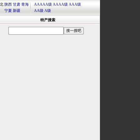
北
陕西
甘肃
青海
AAAAA级
AAAA级
AAA级
宁夏
新疆
AA级
A级
特产搜索