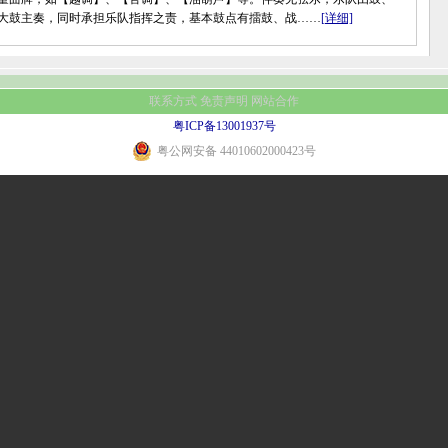
大鼓主奏，同时承担乐队指挥之责，基本鼓点有擂鼓、战……
[详细]
联系方式
免责声明
网站合作
粤ICP备13001937号
粤公网安备 44010602000423号