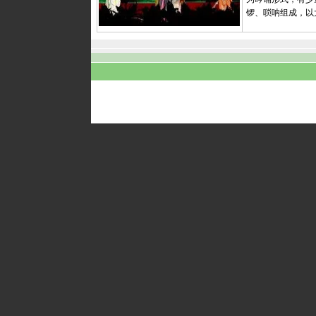
锣、唢呐组成，以