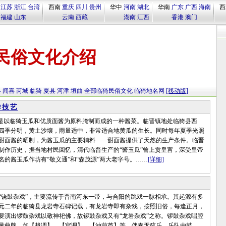
江苏
浙江
台湾
西南
重庆
四川
贵州
华中
河南
湖北
华南
广东
广西
海南
西
福建
山东
云南
西藏
湖南
江西
香港
澳门
民俗文化介绍
县
闻喜
芮城
临猗
夏县
河津
垣曲
全部临猗民俗文化
临猗地名网
[移动版]
作技艺
以临猗玉瓜和优质面酱为原料腌制而成的一种酱菜。临晋镇地处临猗县西
四季分明，黄土沙壤，雨量适中，非常适合地黄瓜的生长。同时每年夏季光照
甜面酱的晒制，为酱玉瓜的主要辅料——甜面酱提供了天然的生产条件。临晋
制作历史，据当地村民回忆，清代临晋生产的“酱玉瓜”曾上贡皇宫，深受皇帝
名的酱玉瓜作坊有“敬义通”和“森茂源”两大老字号。……
[详细]
鼓杂戏”，主要流传于晋南河东一带，与合阳的跳戏一脉相承。其起源有多
元二年的临猗县龙岩寺石碑记载，有龙岩寺即有杂戏，按照旧俗，每逢正月，
要演出锣鼓杂戏以敬神祀佛，故锣鼓杂戏又有“龙岩杂戏”之称。锣鼓杂戏唱腔
量曲牌，如【越调】、【官调】、【油葫芦】等。伴奏无弦乐，乐队由鼓、