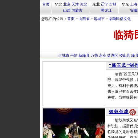
首页
华北
北京
天津
河北
东北
辽宁
吉林
华东
上海
山西
内蒙古
黑龙江
安徽
您现在的位置：
首页
>
山西省
>
运城市
>
临猗民俗文化
临猗
运城市
平陆
新绛县
万荣
永济
盐湖区
稷山县
绛
“酱玉瓜”制
临晋“酱玉瓜”是
部，属温带气候，
充足，有利于传统
酱玉瓜已有百余年
称赞。当时临晋有
锣鼓杂戏
锣鼓杂戏又名“铙
种说法，据唐代贞
临猗县的龙岩寺都
为吟诵形式，有少