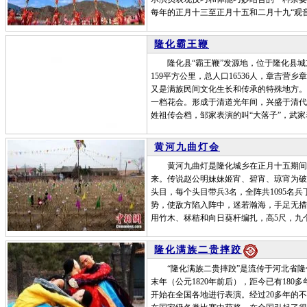
每年的正月十三至正月十五和二月十九“观
隆化霸王鞭
隆化县“霸王鞭”发源地，位于隆化县城东
159平方公里，总人口16536人，章吉
又是满族民间文化生长和传承的特殊地方。隆
一档花会。形成于清道光年间，兴盛于清代
姓祖传会档，邹家表演的叫“大落子”，武家
黄河九曲灯会
黄河九曲灯是隆化城乡在正月十五期间举
来。传说赵公明妹妹姬宵、碧宵、琼宵为破敌
头目，每个头目带兵3名，全阵共1095名
势，使敌方陷入阵中，迷若瀚海，手足无措
用竹木、秫秸和向日葵杆编扎，高5尺，九
隆化满族二贵摔跤
“隆化满族二贵摔跤”是流传于河北省隆
末年（公元1820年前后），距今已有180
开始在全国各地进行表演。经过20多年的