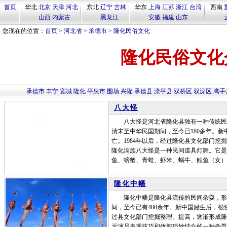
首页
华北
北京
天津
河北
东北
辽宁
吉林
华东
上海
江苏
浙江
台湾
西南
山西
内蒙古
黑龙江
安徽
福建
山东
您现在的位置：
首页
>
河北省
>
承德市
>
隆化民俗文化
隆化民俗文化
承德市
丰宁
宽城
隆化
平泉市
围场
兴隆
承德县
滦平县
双桥区
双滦区
鹰手
八大怪
八大怪是河北省隆化县独有一种传统民间灯
清末至中华民国期间，至今已180多年。
亡。1984年以后，经过隆化县文化部门
隆化满族八大怪是一种民间道具灯舞。它是
鱼、螃蟹、青蛙、虾米、蜗牛、鲤鱼（女）
隆化中幡
隆化中幡是隆化县流传的民间杂耍，形成
间，至今已有400余年。新中国诞生后，很
过县文化部门挖掘整理、提高，逐渐形成隆
示演员表现技巧和体能巧妙结合的一种杂耍