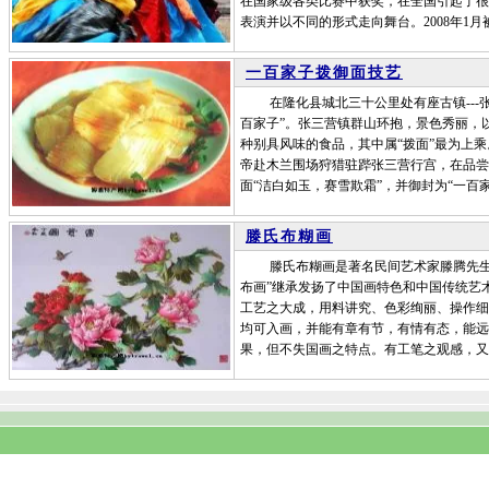
在国家级各类比赛中获奖，在全国引起了很
表演并以不同的形式走向舞台。2008年1
一百家子拨御面技艺
在隆化县城北三十公里处有座古镇---张
百家子”。张三营镇群山环抱，景色秀丽，
种别具风味的食品，其中属“拨面”最为上乘
帝赴木兰围场狩猎驻跸张三营行宫，在品尝
面“洁白如玉，赛雪欺霜”，并御封为“一百
滕氏布糊画
滕氏布糊画是著名民间艺术家滕腾先生发
布画”继承发扬了中国画特色和中国传统艺
工艺之大成，用料讲究、色彩绚丽、操作细
均可入画，并能有章有节，有情有态，能远
果，但不失国画之特点。有工笔之观感，又