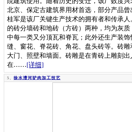
院建筑使用。随着历史的变迁，该厂数度兴
北京、保定古建筑界用材首选，部分产品曾
桂军是该厂关键生产技术的拥有者和传承人
的砖分墙砖和地砖（方砖）两种，均为灰质
中每一类又分顶瓦和脊瓦；此外还生产装饰
缝、窗花、脊花砖、角花、盘头砖等。砖雕
大门、照壁和墙面。砖雕是在青砖上雕刻出
在……
[详细]
徐水漕河驴肉加工技艺
5、