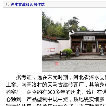
涞水古建砖瓦制作技
4、
据考证，远在宋元时期，河北省涞水县南
土窑。南高洛村的天马古建砖瓦厂，其前身
的窑厂，距今约有300多年的历史。该厂在
心独到，产品型制中规中矩，质地瓷实细腻