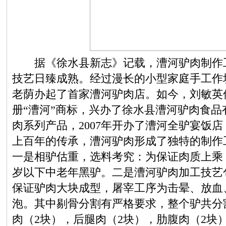
据《徐水县新志》记载，漕河驴肉制作工
技艺日臻成熟。经过漫长的小型家庭手工作
老荫办起了首家漕河驴肉店。如今，刘敏英
册“漕河”商标，兴办了徐水县漕河驴肉食
肉系列产品，2007年开办了漕河全驴宴饭
上百年的传承，漕河驴肉形成了独特的制作工
一是相驴估重，选料考究：为保证肉质上乘，
岁以下中老年黑驴。二是漕河驴肉加工技艺
保证驴肉大块成型，屠宰工序为击晕、放血
泡。其中剔骨分割有严格要求，整个驴共分
肉（2块），后腿肉（2块），肋腹肉（2块