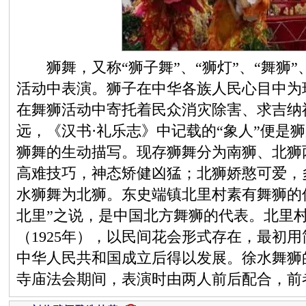
狮舞，又称“狮子舞”、“狮灯”、“舞狮”
活动中表演。狮子在中华各族人民心目中为
在舞狮活动中寄托着民众消灾除害、求吉纳
远，《汉书·礼乐志》中记载的“象人”便是
狮舞的生动描写。现存狮舞分为南狮、北狮
高难技巧，神态矫健凶猛；北狮娇憨可爱，
水狮舞为北狮。东史端镇北里村素有舞狮的
北里”之说，是中国北方舞狮的代表。北里
（1925年），以民间花会形式存在，最初
中华人民共和国成立后得以发展。徐水舞狮
寺庙法会期间，表演时由两人前后配合，前