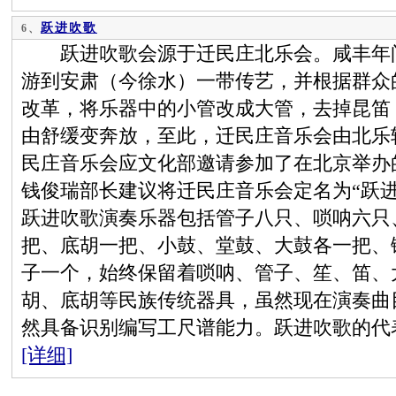
跃进吹歌
6、
跃进吹歌会源于迁民庄北乐会。咸丰年间
游到安肃（今徐水）一带传艺，并根据群众
改革，将乐器中的小管改成大管，去掉昆笛
由舒缓变奔放，至此，迁民庄音乐会由北乐转
民庄音乐会应文化部邀请参加了在北京举办
钱俊瑞部长建议将迁民庄音乐会定名为“跃
跃进吹歌演奏乐器包括管子八只、唢呐六只
把、底胡一把、小鼓、堂鼓、大鼓各一把、
子一个，始终保留着唢呐、管子、笙、笛、
胡、底胡等民族传统器具，虽然现在演奏曲
然具备识别编写工尺谱能力。跃进吹歌的代
[详细]