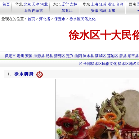
首页
华北
北京
天津
河北
东北
辽宁
吉林
华东
上海
江苏
浙江
台湾
西南
山西
内蒙古
黑龙江
安徽
福建
山东
您现在的位置：
首页
>
河北省
>
保定市
>
徐水区民俗文化
徐水区十大民
保定市
定州
安国
涞源县
易县
清苑区
定兴
曲阳
涞水县
满城区
莲池区
唐县
顺平县
区
全部徐水区民俗文化
徐水区地名
徐水狮舞
1、