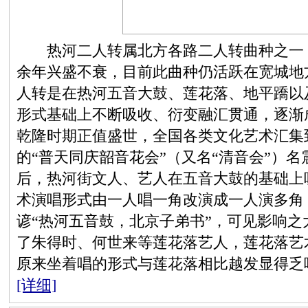
热河二人转属北方各路二人转曲种之一，
余年兴盛不衰，目前此曲种仍活跃在宽城地
人转是在热河五音大鼓、莲花落、地平蹻以
形式基础上不断吸收、衍变融汇贯通，逐渐
乾隆时期正值盛世，全国各类文化艺术汇集
的“普天同庆韶音花会”（又名“清音会”）
后，热河街文人、艺人在五音大鼓的基础上
术演唱形式由一人唱一角改演成一人演多角
谚“热河五音鼓，北京子弟书”，可见影响
了朱得时、何世来等莲花落艺人，莲花落艺
原来坐着唱的形式与莲花落相比越发显得乏
[详细]