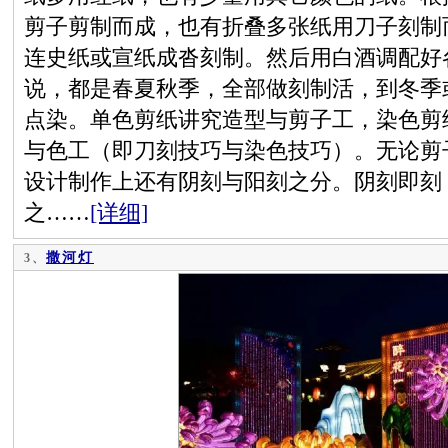
剪子剪制而成，也有折叠多张纸用刀子刻制
连史纸或宣纸成沓刻制。然后用白酒调配好
说，都是春夏秋季，全部做刻制活，到冬季
点染。单色剪纸讲究造型与剪子工，染色剪
与色工（即刀刻技巧与染色技巧）。无论剪
设计制作上还有阴刻与阳刻之分。阴刻即刻
之……
[详细]
撒河灯
3、