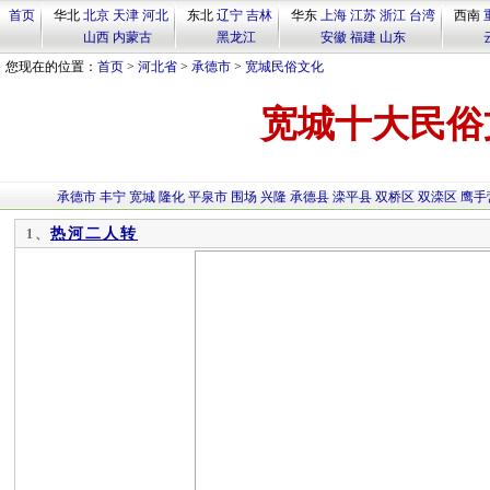
首页
华北
北京
天津
河北
东北
辽宁
吉林
华东
上海
江苏
浙江
台湾
西南
山西
内蒙古
黑龙江
安徽
福建
山东
您现在的位置：
首页
>
河北省
>
承德市
>
宽城民俗文化
宽城十大民俗
承德市
丰宁
宽城
隆化
平泉市
围场
兴隆
承德县
滦平县
双桥区
双滦区
鹰手
热河二人转
1、