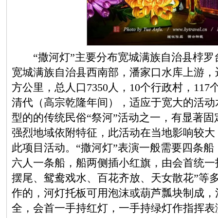
“撒河灯”主要分布宽城满族自治县桲罗
宽城满族自治县西南部，潘家口水库上游，迁
方公里，总人口7350人，10个行政村，11
清代（高宗乾隆年间），适应于宽大的活动
型的的传统民俗“祭河”活动之一，有显著固
强烈地域依附特征，此活动在当地影响较大
此项目活动。“撒河灯”表演一般需要四条
六人一条船，船两侧插小红旗，由会首统一
摆尾、鸳鸯戏水、百花齐放、天女散花”等
作的，河灯托板可用泡沫或葫芦瓢块制成，
全，会首一手持红灯，一手持绿灯作指挥表