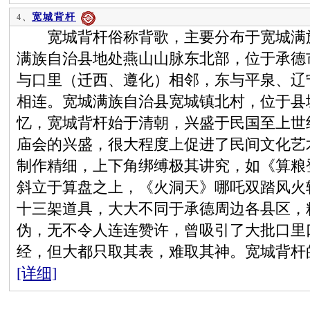
宽城背杆
4、
宽城背杆俗称背歌，主要分布于宽城满族
满族自治县地处燕山山脉东北部，位于承德
与口里（迁西、遵化）相邻，东与平泉、辽
相连。宽城满族自治县宽城镇北村，位于县
忆，宽城背杆始于清朝，兴盛于民国至上世
庙会的兴盛，很大程度上促进了民间文化艺
制作精细，上下角绑缚极其讲究，如《算粮
斜立于算盘之上，《火洞天》哪吒双踏风火
十三架道具，大大不同于承德周边各县区，
伪，无不令人连连赞许，曾吸引了大批口里
经，但大都只取其表，难取其神。宽城背杆的
[详细]