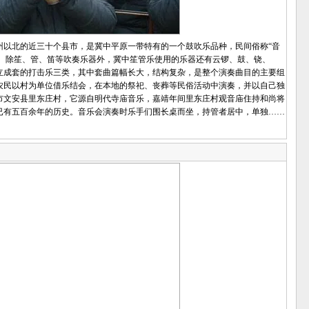
北的近三十个县市，是冀中平原一带特有的一个鼓吹乐品种，民间俗称“音
”。除笙、管、笛等吹奏乐器外，冀中笙管乐使用的乐器还有云锣、鼓、铙、
立成套的打击乐三类，其中套曲篇幅长大，结构复杂，是整个演奏曲目的主要组
农民以村为单位借乐结会，在本地的祭祀、丧葬等民俗活动中演奏，并以自己独
市文安县里东庄村，它源自明代寺庙音乐，嘉靖年间里东庄村观音庙住持和尚将
已有五百余年的历史。音乐会演奏时乐手们围长桌而坐，持管者居中，单独……