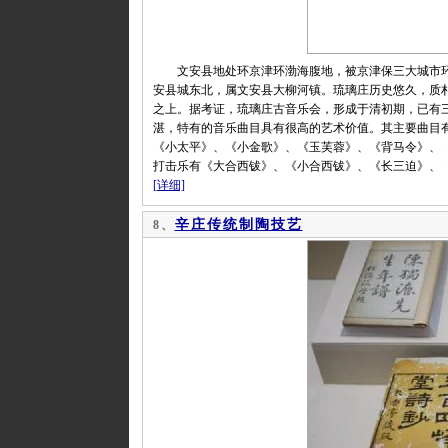
文安县地处环京津环渤海腹地，被京津保三大城市环
安县城东北，属文安县大柳河镇。琉璃庄历史悠久，质
之上。据考证，琉璃庄古音乐会，形成于清初期，已有
湛，特有的音乐曲目具有很高的艺术价值。其主要曲目
《小太平》、《小金歌》、《玉芙蓉》、《背马令》、
打击乐有《大合西钹》、《小合西钹》、《长三迫》、
[详细]
辛庄传统制陶技艺
8、