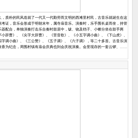
，质朴的民风造就了一代又一代勤劳而文明的西滩里村民，古音乐就诞生在这
据考证，音乐会形成于明朝末年，属寺庙音乐。演奏时，乐手围长桌而坐，持管
乐器配合，单独演奏打击乐合奏时鼓居中，钹、铙及铛子、小镲分坐在鼓手两
字小辞曹》、《尖字大辞曹》、《苦音歌》、《小五字调小曲》、《下山虎》、
四字调小曲》、《三公赞》、《五子调》、《六子调》，等二十多首。古音乐演
敬香为纪念，周围村镇有庙会庆典也到会庆祝演奏。会里现存的一套云锣、……