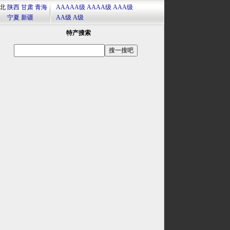
北
陕西
甘肃
青海
AAAAA级
AAAA级
AAA级
宁夏
新疆
AA级
A级
特产搜索