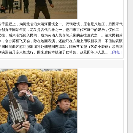
千里堤上，为河北省沿大清河重镇之一。汉朝建镇，原名是八姓庄，后因宋代
会创办于同治年间，花叉是古代兵器之一，也用来古代宫庭中的娱乐，仪仗工
叉技，后来渐渐传入民间，成为劳动人民喜闻乐见的杂技形式之一。清末民初苏
体，创办苏桥飞叉会，除在地面表演，还能只在方凳上用双腿表演，不但能表演
，中国民间曲艺慰问演出团将赴朝慰问志愿军，团长常宝堃（艺名小磨菇）亲自到
疾滞留丹东未能成行。回来后传本镇弟子狄希彭、赵景田等14人及……
[详细]