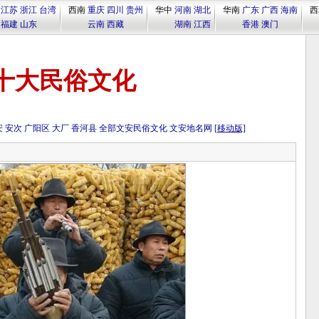
江苏
浙江
台湾
西南
重庆
四川
贵州
华中
河南
湖北
华南
广东
广西
海南
西
福建
山东
云南
西藏
湖南
江西
香港
澳门
十大民俗文化
安
安次
广阳区
大厂
香河县
全部文安民俗文化
文安地名网
[移动版]