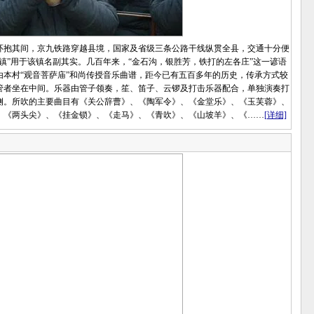
抱其间，京九铁路穿越县境，国家及省级三条公路干线纵贯全县，交通十分便
镇”用于该镇名副其实。几百年来，“金石沟，银胜芳，铁打的左各庄”这一谚语
本村“观音菩萨庙”和尚传授音乐曲谱，距今已有五百多年的历史，传承方式较
管者坐在中间。乐器由管子领奏，笙、笛子、云锣及打击乐器配合，单独演奏打
侧。所吹的主要曲目有《关公辞曹》、《陶军令》、《金堂乐》、《玉芙蓉》、
、《两头尖》、《挂金锁》、《走马》、《青吹》、《山坡羊》、《……
[详细]