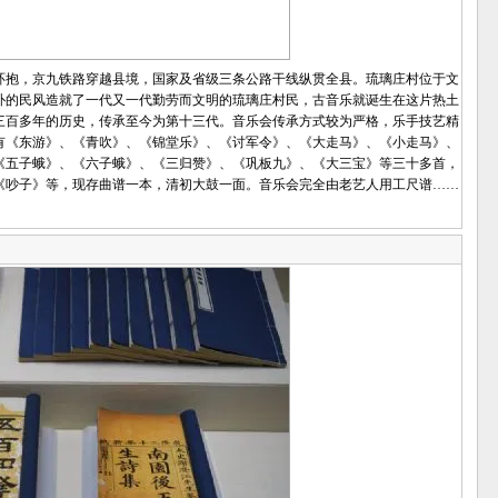
抱，京九铁路穿越县境，国家及省级三条公路干线纵贯全县。琉璃庄村位于文
朴的民风造就了一代又一代勤劳而文明的琉璃庄村民，古音乐就诞生在这片热土
三百多年的历史，传承至今为第十三代。音乐会传承方式较为严格，乐手技艺精
有《东游》、《青吹》、《锦堂乐》、《讨军令》、《大走马》、《小走马》、
《五子蛾》、《六子蛾》、《三归赞》、《巩板九》、《大三宝》等三十多首，
《吵子》等，现存曲谱一本，清初大鼓一面。音乐会完全由老艺人用工尺谱……