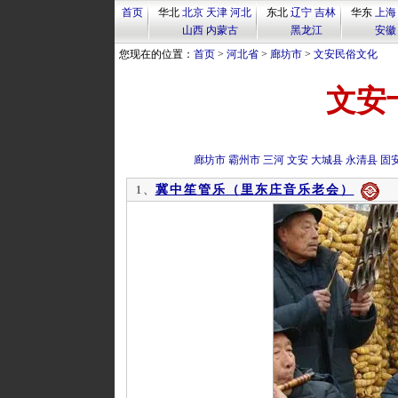
首页
华北
北京
天津
河北
东北
辽宁
吉林
华东
上海
山西
内蒙古
黑龙江
安徽
您现在的位置：
首页
>
河北省
>
廊坊市
>
文安民俗文化
文安
廊坊市
霸州市
三河
文安
大城县
永清县
固
冀中笙管乐（里东庄音乐老会）
1、