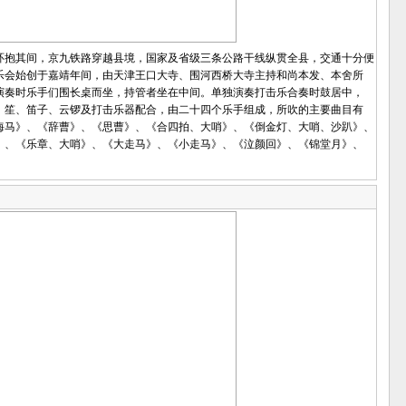
抱其间，京九铁路穿越县境，国家及省级三条公路干线纵贯全县，交通十分便
乐会始创于嘉靖年间，由天津王口大寺、围河西桥大寺主持和尚本发、本舍所
演奏时乐手们围长桌而坐，持管者坐在中间。单独演奏打击乐合奏时鼓居中，
，笙、笛子、云锣及打击乐器配合，由二十四个乐手组成，所吹的主要曲目有
海马》、《辞曹》、《思曹》、《合四拍、大哨》、《倒金灯、大哨、沙趴》、
》、《乐章、大哨》、《大走马》、《小走马》、《泣颜回》、《锦堂月》、