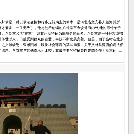
卦掌是一种以掌法变换和行步走转为主的拳术，是河北省文安县人董海川所
德才兼备，一生无敌手，他与他所创编的八卦掌至今饮誉海内外,他的再传弟子
。八卦掌又名“转掌”，以其运动特征为绕圈走转而名。八卦掌是一种把攻防招
叶传世以来，日益受到群众的喜爱，拳技不断发展完善。但是，由于当时在北京
加之文献缺乏，查考困难，以及社会环境的某些局限，关于八卦掌源流的说法便
的课题。八卦掌与其他拳术相比较，其最主要的特征是以走圆圈作为基本运……