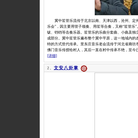
冀中笙管乐流传于北京以南、天津以西，沧州、定州以
乐会”，因主要用管子领奏、用笙等合奏，又称“笙管乐
钹、铛铛等击奏乐器。笙管乐的乐曲分套曲、小曲及独
成部分。冀中笙管乐遍布整个冀中平原，这一地域内的
特的方式世代传承。里东庄音乐老会流传于河北省廊坊
佛门音乐传授给村人，其后一直在村中传承不绝，至今
[详细]
文安八卦掌
2、