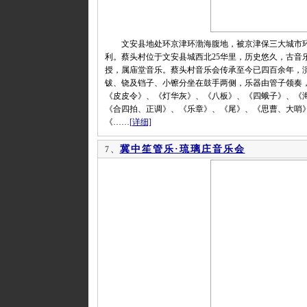
文安县地处环京津环渤海腹地，被京津保三大城市环
利。蔡头村位于文安县城西北25华里，历史悠久，古音
授，属庙堂音乐。蔡头村音乐会传承至今已四百余年，
钹、铙及铛子、小镲分坐在鼓手两侧，乐器由管子领奏
《皮皮令》、《灯华灰》、《八板》、《四蛾子》、《
《合四拍、正调》、《乐章》、《尾》、《思曹、大哨
《……
[详细]
冀中笙管乐·琉璃庄音乐会
7、