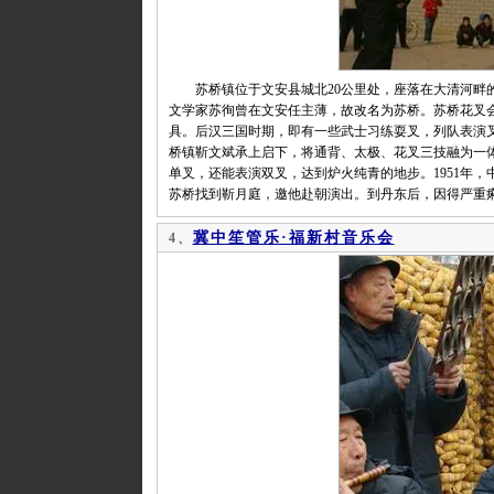
苏桥镇位于文安县城北20公里处，座落在大清河畔的
文学家苏徇曾在文安任主薄，故改名为苏桥。苏桥花叉
具。后汉三国时期，即有一些武士习练耍叉，列队表演
桥镇靳文斌承上启下，将通背、太极、花叉三技融为一
单叉，还能表演双叉，达到炉火纯青的地步。1951年
苏桥找到靳月庭，邀他赴朝演出。到丹东后，因得严重痢
冀中笙管乐·福新村音乐会
4、