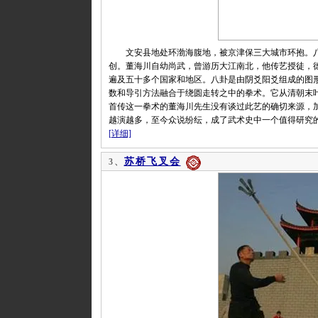
文安县地处环渤海腹地，被京津保三大城市环抱。八
创。董海川自幼尚武，曾游历大江南北，他传艺授徒，
遍及五十多个国家和地区。八卦是由阴爻阳爻组成的图形
数和导引方法融合于绕圆走转之中的拳术。它从清朝末
首传这一拳术的董海川先生没有谈过此艺的确切来源，
越演越多，至今众说纷纭，成了武术史中一个值得研究
[详细]
苏桥飞叉会
3、