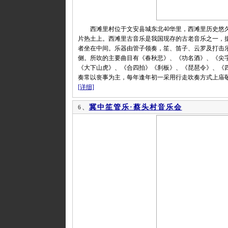
西滩里村位于文安县城东北40华里，西滩里历史悠久
片热土上。西滩里古音乐是我国现存的古老音乐之一，
者坐在中间。乐器由管子领奏，笙、笛子、云罗及打击
侧。所吹的主要曲目有《春秋悲》、《功名酒》、《尖
《大下山虎》、《合四拍》《刹板》、《琵琶令》、《
奏常以丧事为主，每年逢年初一采用行走吹奏方式上庙
[详细]
冀中笙管乐·蔡头村音乐会
6、