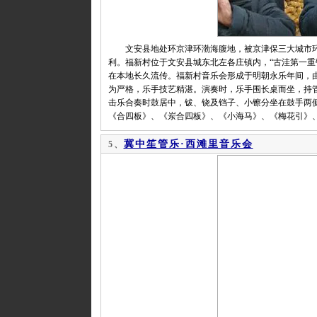
文安县地处环京津环渤海腹地，被京津保三大城市环
利。福新村位于文安县城东北左各庄镇内，“古洼第一重
在本地长久流传。福新村音乐会形成于明朝永乐年间，由
为严格，乐手技艺精湛。演奏时，乐手围长桌而坐，持
击乐合奏时鼓居中，钹、铙及铛子、小镲分坐在鼓手两
《合四板》、《岽合四板》、《小海马》、《梅花引》
冀中笙管乐·西滩里音乐会
5、