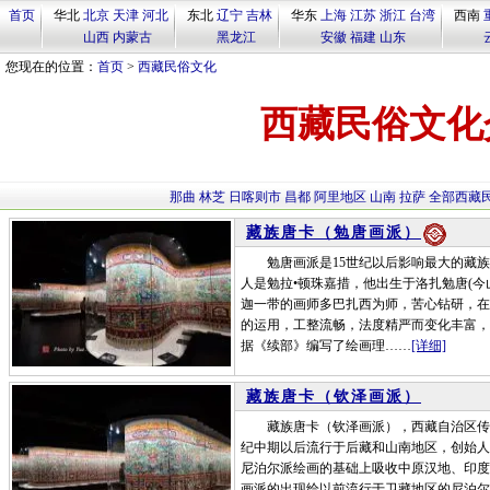
首页
华北
北京
天津
河北
东北
辽宁
吉林
华东
上海
江苏
浙江
台湾
西南
山西
内蒙古
黑龙江
安徽
福建
山东
您现在的位置：
首页
>
西藏民俗文化
西藏民俗文化
那曲
林芝
日喀则市
昌都
阿里地区
山南
拉萨
全部西藏
藏族唐卡（勉唐画派）
勉唐画派是15世纪以后影响最大的藏族
人是勉拉•顿珠嘉措，他出生于洛扎勉唐(今
迦一带的画师多巴扎西为师，苦心钻研，在
的运用，工整流畅，法度精严而变化丰富，
据《续部》编写了绘画理……
[详细]
藏族唐卡（钦泽画派）
藏族唐卡（钦泽画派），西藏自治区传统
纪中期以后流行于后藏和山南地区，创始人
尼泊尔派绘画的基础上吸收中原汉地、印度
画派的出现给以前流行于卫藏地区的尼泊尔