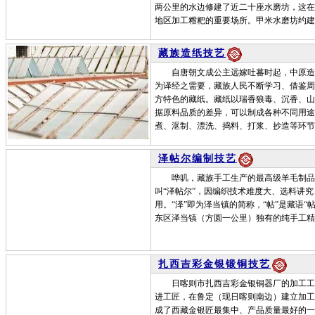
两公里的水边修建了近二十座水磨坊，这在
地区加工糌粑的重要场所。甲米水磨坊约建
藏族造纸技艺
自唐朝文成公主远嫁吐蕃时起，中原造纸
为译经之需要，藏族人民不断学习、借鉴周
方特色的藏纸。藏纸以瑞香狼毒、沉香、山
据原料品质的差异，可以制成各种不同用途
煮、沤制、漂洗、捣料、打浆、抄造等环节
泽帖尔编制技艺
哗叽，藏族手工生产的最高级羊毛制品，
叫“泽帖尔”，因编织技术难度大、选料讲
用。“泽”即为泽当镇的简称，“帖”是藏语“
东区泽当镇（方圆一公里）独有的纯手工精
扎西吉彩金银锻铜技艺
日喀则市扎西吉彩金银铜器厂的加工工艺
进工匠，在鲁定（现日喀则南边）建立加工
成了西藏金银匠最集中、产品质量最好的一