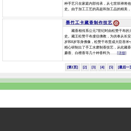
种手艺只在家庭内部传承，从七世班禅将他
史。由于加工工艺的高超和加工品的精美，
墨竹工卡藏香制作技艺
藏香相传系公元7世纪时由松赞干布的大
史。藏王松赞干布虔信佛教，为供奉从长安
岁和8岁等身佛像，松赞干布责成大臣吞米
精心研制出了手工水磨制香技艺，从此藏香
麝香、白檀香等几十种香料为……
[详细]
[第1页]
[2]
[3]
[4]
[5]
[最后一