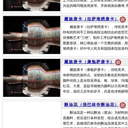
之为尼泊尔画派。之后有在宗喀巴时期的齐
兴起的噶玛嘎孜画派等。齐岗画派由雅堆·
藏族唐卡（拉萨堆绣唐卡）
藏族唐卡（拉萨堆绣唐卡），传统美术。
特有的民间手工和绘画技法相结合的造型艺
传佛教艺术“三绝”。制作工序拉萨堆绣唐
图案形状，精心堆贴成一个完整的画面，然后
堆绣唐卡）经中华人民共和国国务院批准列
藏族唐卡（康勉萨唐卡）
藏族唐卡（康勉萨唐卡），传统美术。唐
有鲜明的民族特点、浓郁的宗教色彩和独特
颜料传统上是全部采用金、银、珍珠、玛瑙
红花、大黄、蓝靛等植物为颜料以示其神圣
夺目，虽经几百年的岁月，仍是色泽艳丽明
酥油花（强巴林寺酥油花）
酥油花是一种以酥油（黄油）为材料的特
质颜料，然后进行各种造型，组合成充满吉
塑艺术，昌都强巴林寺的酥油花便是其中之