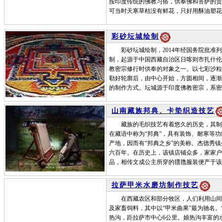
按印度传统的佛教习俗，供奉佛和菩萨的贡
可当时天寒草枯没有鲜花，只好用酥油塑花
彩砂坛城绘制
彩砂坛城绘制，2014年经国务院批准列
制，起源于中国西藏自治区日喀则市扎什伦
教密宗修行时供奉的对象之一。以七彩沙粒
勒好轮廓后，由中心开始，方圆相间，逐渐
的制作方式。坛城源于印度佛教密宗，系密
山南藏族邦典、卡垫织造技艺
藏族的毛织技艺有着悠久的历史，其制品
在藏语中称为“邦典”，具有装饰、耐寒等
产地，因而有“邦典之乡”的美称。杰德秀
六百年。在历史上，该镇店铺众多，家家户
品，相传文成公主所穿的氆氇服装便产于该
拉萨甲米水磨坊制作技艺
在西藏农区和部分牧区，人们利用山间水
及家畜饲料，其中以“甲米曲果”最为驰名。
热沟，距拉萨市中心6公里。娘热沟丰富的