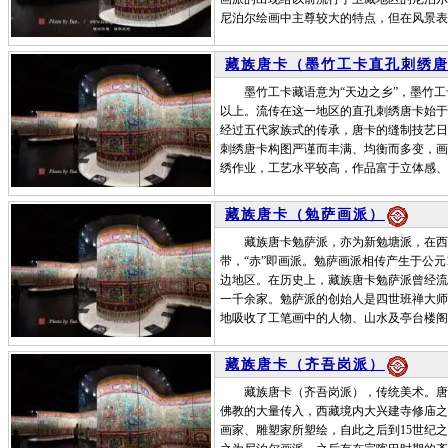
尼泊尔绘画中主尊较大的特点，但在风景表
藏族唐卡（墨竹工卡直孔刺绣
墨竹工卡藏语意为“天边之乡”，墨竹工卡
以上。流传在这一地区的直孔刺绣唐卡始于
经过五代家族式的传承，唐卡的缝制技艺日
刺绣唐卡构图严谨而丰满、均衡而多变，画
绣作业，工艺水平较高，作品富于立体感、
藏族唐卡（勉萨画派）
藏族唐卡勉萨派，亦为新勉塘派，在西藏古
带，“赤”即画派。勉萨画派相传产生于公
边地区。在历史上，藏族唐卡勉萨派曾经流
一千余家。勉萨派的创始人是四世班禅大师
地吸收了工笔画中的人物、山水及亭台楼阁
藏族唐卡（齐吾岗派）
藏族唐卡（齐吾岗派），传统美术。唐卡
佛教的大量传入，西藏境内大兴建寺修庙之
画家、雕塑家所塑绘，自此之后到15世纪