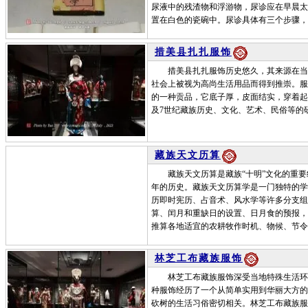
尿液中的残渣物和浮游物，尿诊应在早晨太
置在白色的瓷碗中。尿诊具体有三个步骤，
措美县扎扎服饰
措美县扎扎服饰历史悠久，其来源在当地
社会上被视为高尚生活用品而得到推崇。服
的一种贡品，它底子厚，皮面结实，穿着起
及7世纪藏族历史、文化、艺术、民俗等的
藏族天文历算
藏族天文历算是藏族“十明”文化的重要
年的历史。藏族天文历算学是一门独特的学
历即时宪历、占音术、风水学等许多分支组
算、闰月和重缺日的设置、日月食的预报，
推算各地适宜的农耕牧作时机、物候、节令
林芝工布藏族服饰
林芝工布藏族服饰深受当地特殊生活环境
种服饰经历了一个从简单实用到华丽大方的
砍树的生活习俗密切相关。林芝工布藏族服