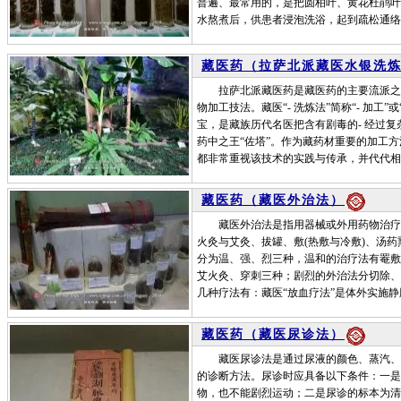
普遍、最常用的，是把圆柏叶、黄花杜鹃叶
水熬煮后，供患者浸泡洗浴，起到疏松通络
藏医药（拉萨北派藏医水银洗
拉萨北派藏医药是藏医药的主要流派之一，
物加工技法。藏医“- 洗炼法”简称“- 加工
宝，是藏族历代名医把含有剧毒的- 经过
药中之王“佐塔”。作为藏药材重要的加工
都非常重视该技术的实践与传承，并代代相
藏医药（藏医外治法）
藏医外治法是指用器械或外用药物治疗身
火灸与艾灸、拔罐、敷(热敷与冷敷)、汤
分为温、强、烈三种，温和的治疗法有罨敷
艾火灸、穿刺三种；剧烈的外治法分切除、
几种疗法有：藏医“放血疗法”是体外实施
藏医药（藏医尿诊法）
藏医尿诊法是通过尿液的颜色、蒸汽、残
的诊断方法。尿诊时应具备以下条件：一是
物，也不能剧烈运动；二是尿诊的标本为清