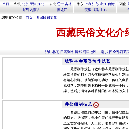
首页
华北
北京
天津
河北
东北
辽宁
吉林
华东
上海
江苏
浙江
台湾
西南
山西
内蒙古
黑龙江
安徽
福建
山东
您现在的位置：
首页
>
西藏民俗文化
西藏民俗文化介
那曲
林芝
日喀则市
昌都
阿里地区
山南
拉萨
全部西藏
敏珠林寺藏香制作技艺
藏香制作技艺（敏珠林寺藏香制作技艺）
珍贵植物药材和纯天然植物香料精心配制而
有清心健脾、杀菌消毒的功效。传统的藏香
原材料，制作时先把柏树干锯成若干小段，
揉，然后把混合各种香料的柏树木泥放入牛
井盐晒制技艺
西藏自治区的盐井盐田位于昌都地区芒康
的历史。据考证，当地在唐代就已开始晒盐
至全世界都是独一无二的。纳西乡和曲孜卡
澜沧江边的盐卤水井中背上卤水，倒在各自