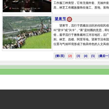
工作服三种类型，它有无领外套、无袖外套
高，林芝工布藏族服饰在做工、质地、装饰
望果节
望果节，流行于西藏自治区的传统民俗，
叫“望卡”或“兴卡”，“果”是转圈的意思
俗，最早流行于雅鲁藏布江河谷地区，后广
则、林芝、昌都、阿里等地。望果节没有固
位置与气候环境形成了独具特色的人文风俗
[第1页]
[2]
[3]
[4]
[5]
[最后一