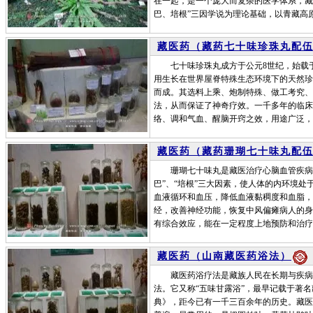
在一起，是一个庞大而复杂的医学体系，藏
巴、培根”三因学说为理论基础，以青藏高
藏医药（藏药七十味珍珠丸配
七十味珍珠丸成方于公元8世纪，始载于
用生长在世界屋脊特殊生态环境下的天然珍
而成。其选料上乘、炮制特殊、做工考究、
法，从而保证了神奇疗效。一千多年的临床
络、调和气血、醒脑开窍之效，用途广泛，
藏医药（藏药珊瑚七十味丸配
珊瑚七十味丸是藏医治疗心脑血管疾病的
巴”、“培根”三大因素，使人体的内环境
血液循环和血压，降低血液黏稠度和血脂，
经，改善神经功能，恢复中风偏瘫病人的身
有综合效应，能在一定程度上地预防和治疗
藏医药（山南藏医药浴法）
藏医药浴疗法是藏族人民在长期与疾病斗
法。它又称“五味甘露浴”，最早记载于著
典》，距今已有一千三百余年的历史。藏医