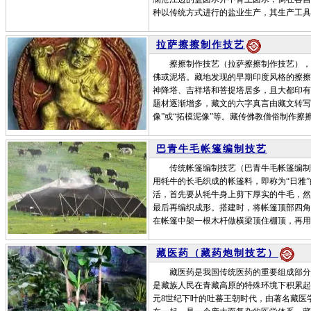
种以传统方式进行的盐业生产，其生产工具
拉萨擦擦制作技艺
擦擦制作技艺（拉萨擦擦制作技艺），是
佛或泥塔。藏地发现的早期印度风格的擦擦
神降塔、吉祥塔和菩提塔居多，且大都印有
题材逐渐增多，藏文的六字真言由藏文转写
像”或“拓模泥像”等。藏传佛教僧俗制作擦
巴青牛毛帐篷编制技艺
传统帐篷编制技艺（巴青牛毛帐篷编制技
用牦牛的长毛织成的帐篷料，即称为“日雅
活，首先要从牦牛身上剪下厚实的牛毛，然
最后再编织成形。搭建时，将帐篷顶部四角
在帐篷中架一根木杆做横梁顶住棚顶，再用
藏医药（藏药炮制技艺）
藏医药是我国传统医药的重要组成部分，
是藏族人民在青藏高原的特殊环境下积累起
元8世纪下叶的吐蕃王朝时代，由著名藏医