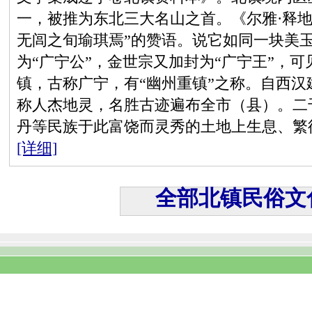
一，被推为东北三大名山之首。《尔雅·释地
无闾之旬瑜琪焉”的赞语。说它如同一块美
为“广宁公”，金世宗又加封为“广宁王”，
镇，古称广宁，有“幽州重镇”之称。自西
称人杰地灵，名胜古迹遍布全市（县）。二
丹等民族于此富饶而灵秀的土地上生息、繁
[详细]
全部北镇民俗文化