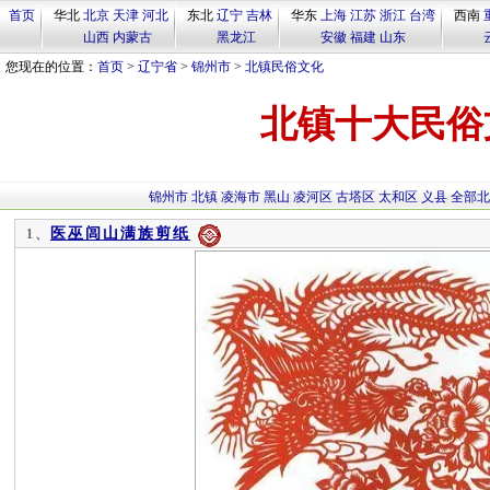
首页
华北
北京
天津
河北
东北
辽宁
吉林
华东
上海
江苏
浙江
台湾
西南
山西
内蒙古
黑龙江
安徽
福建
山东
您现在的位置：
首页
>
辽宁省
>
锦州市
>
北镇民俗文化
北镇十大民俗
锦州市
北镇
凌海市
黑山
凌河区
古塔区
太和区
义县
全部北
医巫闾山满族剪纸
1、