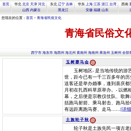
首页
华北
北京
天津
河北
东北
辽宁
吉林
华东
上海
江苏
浙江
台湾
西南
山西
内蒙古
黑龙江
安徽
福建
山东
您现在的位置：
首页
>
青海省民俗文化
青海省民俗文
西宁市
海东市
海西州
海北州
黄南州
海南州
果洛州
玉树州
全部
玉树赛马会
玉树地区- 是当地传统的游
世，距今已有一千三百多年的历
送客还是举办婚事，逢到喜庆都要举
月初在扎西科草原举办。- 以
幕，之后便是宗教仪仗队、歌舞
括跑马射箭、乘马射击、跑马拾
有远距离跑马赛、走马……
[详细
土族轮子秋
轮子秋是土族先民一项古老的