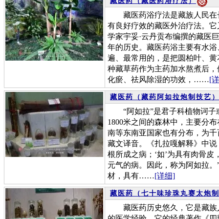
藏医药（藏医药浴疗法）
藏医药浴疗法是藏族人民在长
有良好疗效的藏医外治疗法。它
学家宇妥·云丹贡布编撰的藏医
年的历史。藏医药浴主要有水浴
遍、最常用的，是把圆柏叶、黄
种藏草药作为主药加水熬煮后，
化瘀、祛风除湿的功效，……
[
藏医药（藏药阿如拉炮制技艺
“阿如拉”是君子科植物诃子或
1800米之间的森林中，主要分
南等东南亚国家也有分布，为千
藏文译音。《扎拉嘎解释》中说：
根所成之病；‘如’为具有肉骨皮
元气的病。因此，称为阿如拉。
材，具有……
[详细]
藏医药（七十味珍珠丸赛太炮
藏医药历史悠久，它是藏族人
的医学经验。它的经典著作《四