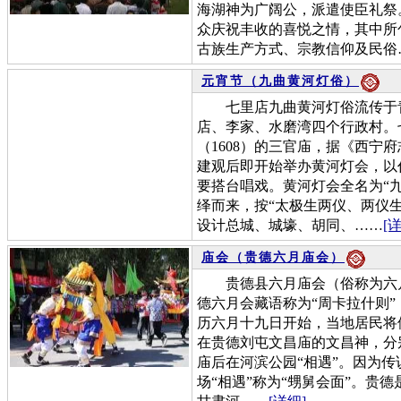
海湖神为广阔公，派遣使臣礼祭
众庆祝丰收的喜悦之情，其中所
古族生产方式、宗教信仰及民俗
元宵节（九曲黄河灯俗）
七里店九曲黄河灯俗流传于青
店、李家、水磨湾四个行政村。
（1608）的三官庙，据《西宁
建观后即开始举办黄河灯会，以
要搭台唱戏。黄河灯会全名为“
绎而来，按“太极生两仪、两仪
设计总城、城壕、胡同、……
[
庙会（贵德六月庙会）
贵德县六月庙会（俗称为六月
德六月会藏语称为“周卡拉什则”
历六月十九日开始，当地居民将
在贵德刘屯文昌庙的文昌神，分别
庙后在河滨公园“相遇”。因为
场“相遇”称为“甥舅会面”。贵德