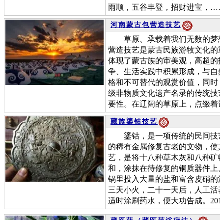
雨顺，五谷丰登，招财进宝，…
河南蒙古包营造技艺
草原、承载着我们无数的梦想
营造技艺是蒙古民族游牧文化的
体现了蒙古族的审美观，高超的
争、生活实践中积累形成，与自
格和不可替代的观赏价值，同时
级非物质文化遗产名录的传统技
要性。在辽阔的草原上，点缀着
藏族鎏钴技艺
鎏钴，是一项传统的民间技艺
的稀有金属修复古老的文物，使
艺，是将十八种草木灰和八种矿
和，涂抹在待修复的铜质器件上
锅里投入大量的盐和富含皮硝的
三天小火，二十一天后，人工活
适时涂刷药水，便大功告成。20