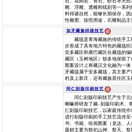
石、花岗岩、青石、砂石等天然
雕、浮雕、透雕和线刻等一系列
料得诸自然，能够长期保存，因
性雕塑。按照用途，石雕制品主
加牙藏族织毯技艺
藏毯是青海藏族的传统手工织
步形成了具有地方特色的藏毯织
安多藏区和康巴藏区在藏毯的编
藏区（玉树地区）较多地保留了
图案设计上将藏汉文化融为一体
牙藏毯属于安多藏毯，其主要产
村及上新庄，还有藏族居住区玉
同仁刻版印刷技艺
同仁刻版印刷技艺产生于元代
喇嘛师研发了藏- 刻版印刷术
仁刻版印刷技艺，以家庭传统作
进行刻版印刷的手工技艺流传至
书、书籍、绘画图案（龙达、人
题材主要为祭祀山神、祭天、祭