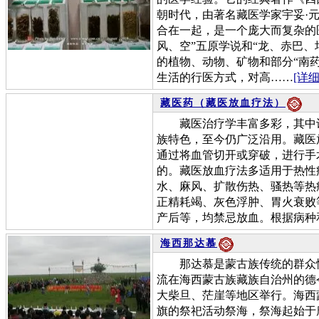
朝时代，由著名藏医学家宇妥·
合在一起，是一个庞大而复杂的
风、空”五原学说和“龙、赤巴、
的植物、动物、矿物和部分“南
生活的行医方式，对高……
[详细
藏医药（藏医放血疗法）
藏医治疗学丰富多彩，其中许
族特色，至今仍广泛沿用。藏医
通过将血管切开或穿破，进行手
的。藏医放血疗法多适用于热性
水、麻风、扩散伤热、骚热等热
正精耗竭、灰色浮肿、胃火衰败
产后等，均禁忌放血。根据病种
海西那达慕
那达慕是蒙古族传统的群众性
流在海西蒙古族藏族自治州的德
大柴旦、茫崖等地区举行。海西
旗的祭祀活动祭海，祭海起始于