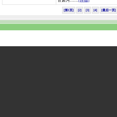
甘肃河……
[详细]
[第1页]
[2]
[3]
[4]
[最后一页]