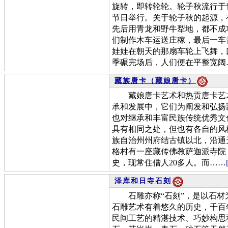
旋转，即转轮轮。轮子秋流行于
节日举行。关于轮子秋的起源，
先后用青龙和野牛犁地，都不成
们制作木车运送庄稼，最后一车
娃娃在朝天的那扇车轮上飞舞，
季碾完场后，人们便在平整宽阔
藏族唐卡（藏娘唐卡）
藏娘唐卡艺术和热贡唐卡艺术
承和发展中，它们为阐发和弘扬
也对继承和丰富民族传统优秀文
具有相同之处，但也有各自的风
族自治州州府结古镇以北，沿通
格村有一座藏传佛教萨迦派寺院，
史，现常住僧人20多人。而……
泽库和日寺石刻
石雕亦称“石刻”，是以石材
石雕艺术有着悠久的历史，千百
民间工艺的精湛技术、巧妙构思