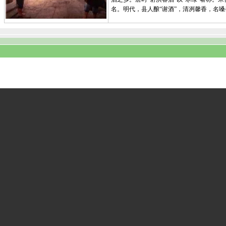
名。明代，县人酿“谢酒”，清冽馨香，名