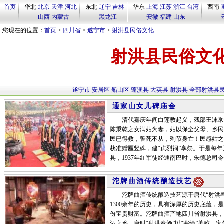
首页
华北
北京
天津
河北
东北
辽宁
吉林
华东
上海
江苏
浙江
台湾
西南
山西
内蒙古
黑龙江
安徽
福建
山东
您现在的位置：
首页
>
四川省
>
遂宁市
>
射洪县民俗文化
射洪县民俗文
遂宁市
安居区
船山区
蓬溪县
大英县
射洪县
全部射洪县
通家山女儿碑庙会
清代嘉庆年间白莲教起义，残部王沫乘机
陈秉乾之女满姑为妻，姑以保全父母、乡民
民已得救，誓死不从，殉节身亡！民感姑之
获准赠匾竖碑，建“贞烈祠”享祭。于是每
县，1937年红军徒经通南巴时，朱德总司
沱牌曲酒传统酿造技艺
沱牌曲酒传统酿造技艺源于唐代“射洪春酒”
1300余年的历史，具有深厚的历史底蕴
份宝贵财富。沱牌曲酒产地四川省射洪县，
酒之乡。唐时“射洪春酒”以“寒绿”著称。