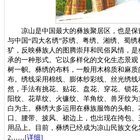
凉山是中国最大的彝族聚居区，也是保留
与中国“四大名绣”苏绣、粤绣、湘绣、蜀
犷，反映彝族人的图腾崇拜和民俗风情，是
承的一种形式。它以多样化的文化生态景观
树一帜。彝绣的布料，一般用木棉质和麻质
布。绣线采用棉线、膨体纱彩线、丝光绣线
然，手法有挑花、贴花、盘花、穿花、锁花
阳纹、花草纹、火镰纹、羊角纹、兽牙纹为
白为主。彝绣大多运用在彝族服饰的头帕、
口、腰带、披风、裙边上，也出现在挎包、
用品上。目前，彝绣已经成为凉山民族文化
2……
[详细]