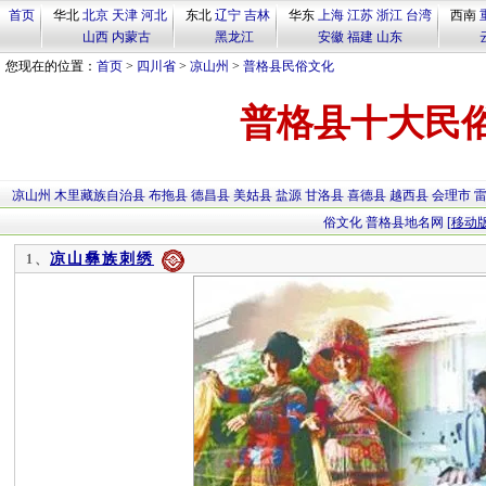
首页
华北
北京
天津
河北
东北
辽宁
吉林
华东
上海
江苏
浙江
台湾
西南
山西
内蒙古
黑龙江
安徽
福建
山东
您现在的位置：
首页
>
四川省
>
凉山州
>
普格县民俗文化
普格县十大民
凉山州
木里藏族自治县
布拖县
德昌县
美姑县
盐源
甘洛县
喜德县
越西县
会理市
俗文化
普格县地名网
[移动版
凉山彝族刺绣
1、