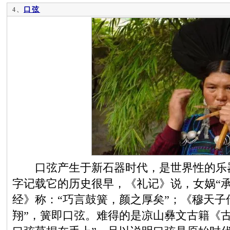
口弦
4、
口弦产生于新石器时代，是世界性的乐器
字记载它的历史很早，《礼记》说，女娲“
经》称：“巧言鼓簧，颜之厚矣”；《穆天子
翔”，簧即口弦。难得的是凉山彝文古籍《