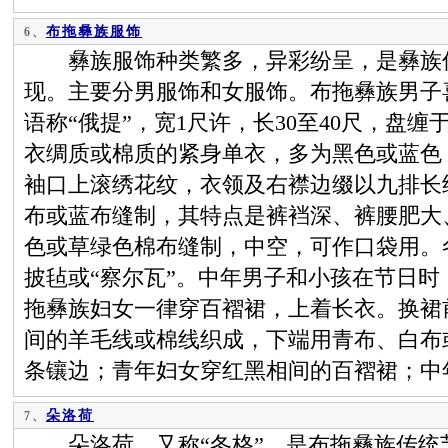
布拖彝族服饰
6、
彝族服饰种类繁多，异彩纷呈，是彝族传
现。主要分男服饰和女服饰。布拖彝族男子
语称“俄提”，宽1尺许，长30至40尺，盘
衣绸质或棉质的紧身单衣，多为黑色或蓝色
袖口上滚绣花纹，衣领及右襟边缀以九排长
布或蓝布缝制，其特点是裤裆深、裤腰肥大
色或草绿色棉布缝制，中空，可作口袋用。
披毡或“察尔瓦”。中年男子和小孩在节日时
拖彝族妇女一律穿百褶裙，上着长衣。换裙
间的羊毛线或棉线织成，下端用青布、白布
条镶边；青年妇女穿红黑相间的百褶裙；中
朵洛荷
7、
朵洛荷，又称“冬格”，是布拖彝族传统