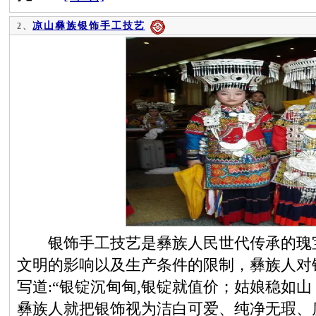
凉山彝族银饰手工技艺
2、
银饰手工技艺是彝族人民世代传承的瑰宝
文明的影响以及生产条件的限制，彝族人对
写道:“银锭沉甸甸,银锭就值价；姑娘稳如
彝族人就把银饰视为洁白可爱、纯净无瑕、