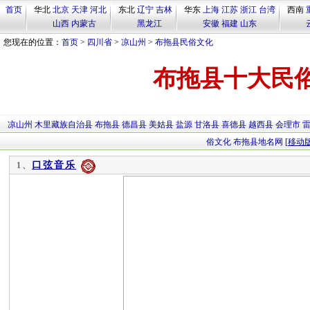
首页
华北
北京
天津
河北
东北
辽宁
吉林
华东
上海
江苏
浙江
台湾
西南
山西
内蒙古
黑龙江
安徽
福建
山东
您现在的位置：
首页
>
四川省
>
凉山州
>
布拖县民俗文化
布拖县十大民
凉山州
木里藏族自治县
布拖县
德昌县
美姑县
盐源
甘洛县
喜德县
越西县
会理市
俗文化
布拖县地名网
[移动版
口弦音乐
1、