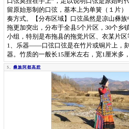
口弦莫捏在手上”，足以说明口弦是原始时
留原始形制的口弦，基本上为单簧（１片）
奏方式。【分布区域】口弦虽然是凉山彝族
拖更加突出，分布于全县5个片区，30个乡镇，
小组，特别是布拖县的拖觉片区、衣某片区
1、乐器——口弦口弦是在竹片或铜片上，
器。竹质的一般长15厘米左右，宽1厘米多
彝族阿都高腔
5、