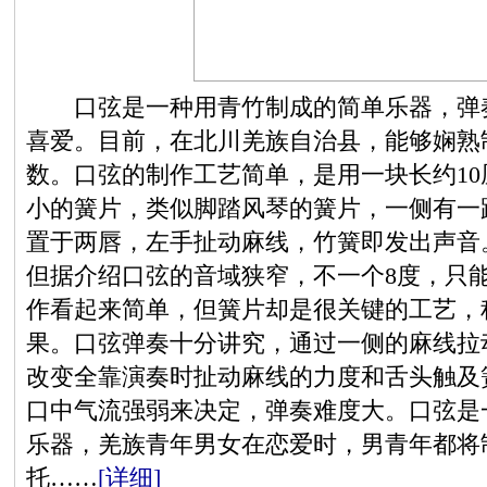
口弦是一种用青竹制成的简单乐器，弹奏
喜爱。目前，在北川羌族自治县，能够娴熟
数。口弦的制作工艺简单，是用一块长约1
小的簧片，类似脚踏风琴的簧片，一侧有一
置于两唇，左手扯动麻线，竹簧即发出声音
但据介绍口弦的音域狭窄，不一个8度，只
作看起来简单，但簧片却是很关键的工艺，
果。口弦弹奏十分讲究，通过一侧的麻线拉
改变全靠演奏时扯动麻线的力度和舌头触及
口中气流强弱来决定，弹奏难度大。口弦是
乐器，羌族青年男女在恋爱时，男青年都将
托……
[详细]