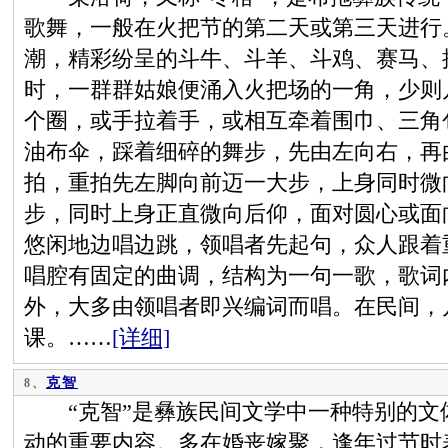
歌舞，一般在火把节的第二天或第三天进行
潮，精彩纷呈的斗牛、斗羊、斗鸡、赛马、
时，一群群姑娘便涌入火把场的一角，少则
个圈，或手拉着手，或相互牵着围巾、三角
油布伞，踩着细碎的舞步，先由左向右，再
拍，重拍先左脚向前迈一大步，上身同时微
步，同时上身正直微向后仰，面对圆心或面
悠闲地边唱边跳，领唱者先起句，众人跟着
唱腔有固定的曲调，结构为一句一歌，歌词
外，大多由领唱者即兴编词而唱。在民间，
课。……
[详细]
克智
8、
“克智”是彝族民间文学中一种特别的文
动的重要内容。多在婚丧嫁聚，逢年过节时