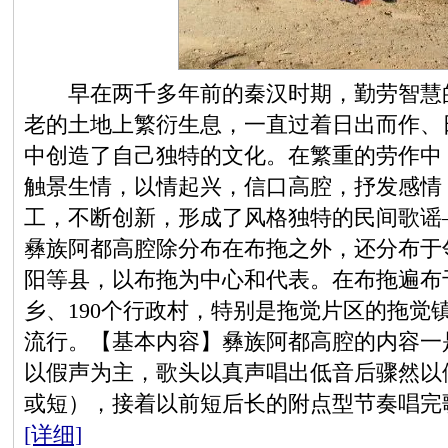
早在两千多年前的秦汉时期，勤劳智慧的
老的土地上繁衍生息，一直过着日出而作、
中创造了自己独特的文化。在繁重的劳作中
触景生情，以情起兴，信口高腔，抒发感情
工，不断创新，形成了风格独特的民间歌谣
彝族阿都高腔除分布在布拖之外，还分布于
阳等县，以布拖为中心和代表。在布拖遍布于
乡、190个行政村，特别是拖觉片区的拖觉
流行。【基本内容】彝族阿都高腔的内容一
以假声为主，歌头以真声唱出低音后骤然以
或短），接着以前短后长的附点型节奏唱完
[详细]