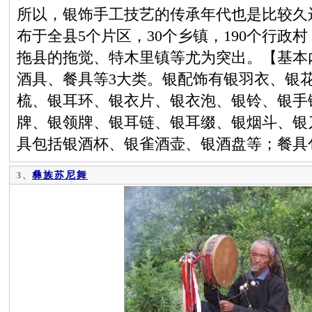
所以，银饰手工技艺的传承年代也是比较久
布于全县5个片区，30个乡镇，190个行政村
拖县的拖觉、特木里镇等尤为突出。【基本
酒具、餐具等3大类。银配饰有银羽衣、银
梳、银耳环、银衣片、银衣泡、银铃、银手
牌、银领牌、银耳链、银耳缀、银烟斗、银
具包括银酒杯、银雀酒壶、银酒盘等；餐具
彝族苏尼舞
3、