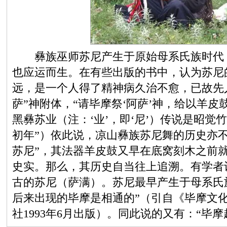
彝族巫师苏尼产生于原始母系氏族时代，
也应运而生。在有些出版的书中，认为苏尼
远，是一个人得了精神病久治不愈，已故先
萨”神附体，“请毕摩祭‘阿萨’神，给以羊皮
黑彝苏业（注：‘业’，即‘尼’）传说是昭
初年”）依此说，凉山彝族苏尼舞的历史亦
苏尼”，其法器羊皮鼓又早在底窝刻木之前
史实。那么，其历史自当往上追溯。有学者
古的苏尼（萨满）。苏尼最早产生于母系氏
后来出现的毕摩是相通的”（引自《毕摩文化
社1993年6月出版）。同此说的又有：“毕