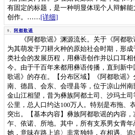
有固定的标题，是一种明显体现个人辩解能
创作。……
[详细]
阿都歌谣
9、
《阿都歌谣》渊源流长。关于《阿都歌谣
为其萌发于刀耕火种的原始社会时期，形成
类社会的发展历程，用彝语创作并以口耳相
今。由于千百年来都用彝语传播，直到新中
歌谣》的存在。【分布区域】《阿都歌谣》
南、德昌、会东、会理县等，位于凉山州南
金山江相望，昔为彝族阿都土司、沙玛土司等
公里，总人口约达100万人。特别是布拖、
突出。【基本内容】彝族阿都歌谣的内容，
乍、依诺、所地。其中，所有支系男女青年
她，意味在路上追〉非常独特，在相遇、追