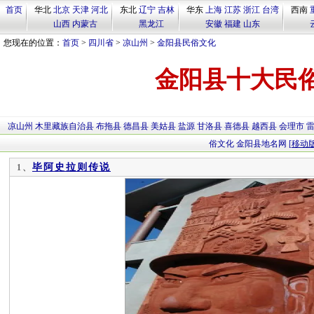
首页
华北
北京
天津
河北
东北
辽宁
吉林
华东
上海
江苏
浙江
台湾
西南
山西
内蒙古
黑龙江
安徽
福建
山东
您现在的位置：
首页
>
四川省
>
凉山州
>
金阳县民俗文化
金阳县十大民
凉山州
木里藏族自治县
布拖县
德昌县
美姑县
盐源
甘洛县
喜德县
越西县
会理市
俗文化
金阳县地名网
[移动版
毕阿史拉则传说
1、