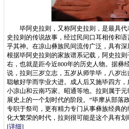
毕阿史拉则，又称阿史拉则，是最具代表
史拉则的传说故事，经过民间口耳相传和语
乎其神。在凉山彝族民间流传广泛，具有深
根据毕阿史拉则的家族谱系记载，阿史拉则
右，也就是距今近800年的历史人物。据彝
说，拉则三岁立志，五岁从师学毕，八岁出
聪敏好学而学业大进。成人后又施毕四方，
小凉山和云南巧家、昭通等地。拉则属于元
展史上的一个划时代的阶段。”毕摩从部落政
专职于祭司，更有精力专门从事彝族经典的
化大繁荣的时代，拉则很可能是这个具有划
[详细]