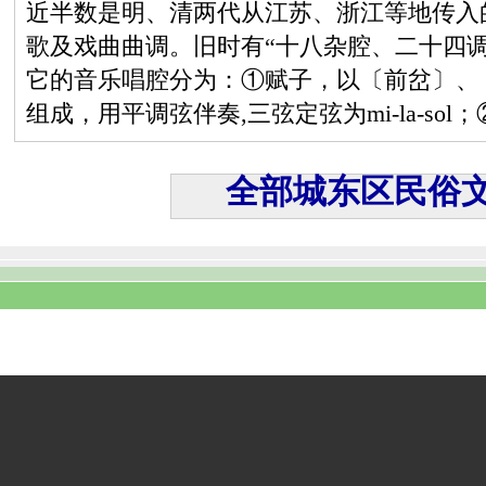
近半数是明、清两代从江苏、浙江等地传入
歌及戏曲曲调。旧时有“十八杂腔、二十四
它的音乐唱腔分为：①赋子，以〔前岔〕、
组成，用平调弦伴奏,三弦定弦为mi-la-so
全部城东区民俗文