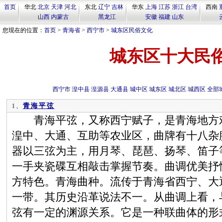
首页
华北
北京
天津
河北
东北
辽宁
吉林
华东
上海
江苏
浙江
台湾
西南
山西
内蒙古
黑龙江
安徽
福建
山东
您现在的位置：
首页
>
青海省
>
西宁市
>
城东区民俗文化
城东区十大民
西宁市
湟中县
湟源县
大通县
城中区
城东区
城北区
城西区
全部
青海平弦
1、
青海平弦，又称西宁赋子，是青海地方戏
湟中、大通、互助等农业区，曲牌有十八杂
器以三弦为主，用月琴、琵琶、扬琴、笛子
一手夹瓷碟互相敲击掌握节奏。曲调优美抒
方特色。青海曲种。流传于青海省西宁、大
一带。其历史沿革说法不一。从曲调上看，
弦有一定的渊源关系。它是一种联曲体的形