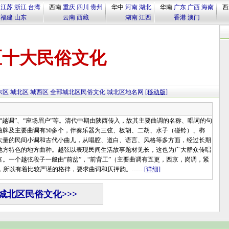
江苏
浙江
台湾
西南
重庆
四川
贵州
华中
河南
湖北
华南
广东
广西
海南
西
福建
山东
云南
西藏
湖南
江西
香港
澳门
区十大民俗文化
东区
城北区
城西区
全部城北区民俗文化
城北区地名网
[移动版]
“越调”、“座场眉户”等。清代中期由陕西传入，故其主要曲调的名称、唱词的句
牌及主要曲调有50多个，伴奏乐器为三弦、板胡、二胡、水子（碰铃）、梆
大量的民间小调和古代小曲儿，从唱腔、道白、语言、风格等多方面，经过长期
地方特色的地方曲种。越弦以表现民间生活故事题材见长，这也为广大群众传唱
。一个越弦段子一般由“前岔”，“前背工”（主要曲调有五更，西京，岗调，紧
成，所以有着比较严谨的格律，要求曲词和仄押韵。……
[详细]
城北区民俗文化>>>