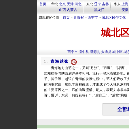
首页
华北
北京
天津
河北
东北
辽宁
吉林
华东
上海
山西
内蒙古
黑龙江
安徽
您现在的位置：
首页
>
青海省
>
西宁市
>
城北区民俗文化
城北
西宁市
湟中县
湟源县
大通县
城中区
城
青海越弦
1、
青海地方曲艺之一，又叫“月弦”、“月调”、“背调”、
式规律等与陕西眉户基本相同。流行于湟水流域各地。曲
子、笛子等。越弦在青海的发展过程中，艺人们吸收了
的演唱实践，加以丰富和改造，才形成了今天独具浓郁
的主要原因之一。它的曲调流畅、动人，表现力非常丰富
诉，慢诉，东调，剪靛花等）”，“后背工”，“后岔”构
全部