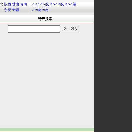
北
陕西
甘肃
青海
AAAAA级
AAAA级
AAA级
宁夏
新疆
AA级
A级
特产搜索