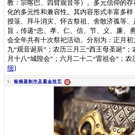
教：宗喀巴、四臂观音等）。多元信仰的存
化的多元性和兼容性。其内容形式丰富多样
授箓、拜斗消灾、怀古祭祖、舍散济孤等、
旨，传递“忠、孝、仁、信、节、义、廉、
会全年共有十次祭祀活动。分别为：正月初
九“观音诞辰”；农历三月三“西王母圣诞”；
月十八“城隍会”；六月二十二“雷祖会”；农
细]
银铜器制作及鎏金技艺
5、