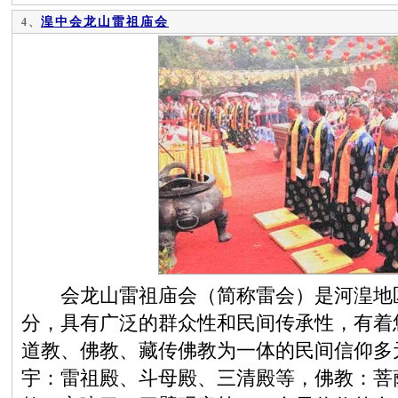
湟中会龙山雷祖庙会
4、
会龙山雷祖庙会（简称雷会）是河湟地区
分，具有广泛的群众性和民间传承性，有着
道教、佛教、藏传佛教为一体的民间信仰多
宇：雷祖殿、斗母殿、三清殿等，佛教：菩