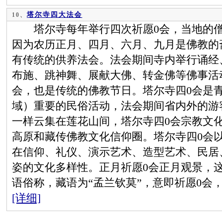
塔尔寺四大法会
10、
塔尔寺每年举行四次祈愿0会，当地的僧俗
因为农历正月、四月、六月、九月是佛教的
有传统的供养法会。法会期间寺内举行诵经
布施、跳神舞、展献大佛、转金佛等佛事活
会，也是传统的佛教节日。塔尔寺四0会是
域）重要的民俗活动，法会期间省内外的游
一样云集在莲花山间，塔尔寺四0会宗教文
高原和藏传佛教文化信仰圈。塔尔寺四0会
在信仰、礼仪、演示艺术、造型艺术、民居
姿的文化多样性。正月祈愿0会正月观景，
语俗称，藏语为“孟兰钦莫”，意即祈愿0会
[详细]