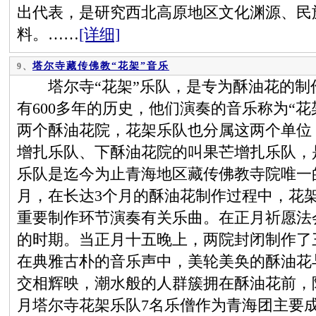
出代表，是研究西北高原地区文化渊源、民
料。……
[详细]
塔尔寺藏传佛教“花架”音乐
9、
塔尔寺“花架”乐队，是专为酥油花的制
有600多年的历史，他们演奏的音乐称为“
两个酥油花院，花架乐队也分属这两个单位
增扎乐队、下酥油花院的叫果芒增扎乐队，
乐队是迄今为止青海地区藏传佛教寺院唯一的
月，在长达3个月的酥油花制作过程中，花
重要制作环节演奏有关乐曲。在正月祈愿法
的时期。当正月十五晚上，两院封闭制作了
在典雅古朴的音乐声中，美轮美奂的酥油花
交相辉映，潮水般的人群簇拥在酥油花前，陶
月塔尔寺花架乐队7名乐僧作为青海团主要