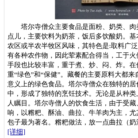
塔尔寺僧众主要食品是面粉、奶类、肉类
点儿，主要饮料为奶茶，饭后多饮酸奶。基
农区或半农半牧区风味，其特色是:取料广
有各种农作物，因此荤素配合得当，工于火
手段也比较丰富，重于煮、炒、闷、炸。在
重“绿色”和“保健”。藏餐的主要原料大都
意义上的绿色食品。塔尔寺僧众在独特的居
中，形成了独特的烹饪技术。无论是从种类
人瞩目。塔尔寺僧人的饮食生活，由于受藏
响，以糌粑、酥油、曲拉、牛羊肉为主，尤
包子最为著名。糌粑做法，放一点曲拉（奶
[详细]