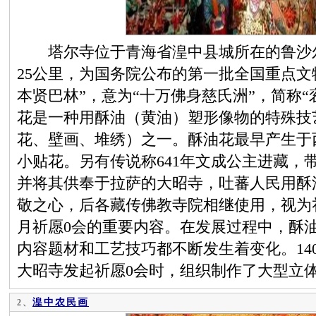
塔尔寺位于青海省湟中县城所在的鲁沙尔
25公里，为国务院公布的第一批全国重点文
本贤巴林”，意为“十万佛身慈氏洲”，简称“
花是一种用酥油（黄油）塑形像物的特殊技
花、壁画、堆绣）之一。酥油花最早产生于
小贴花。另有传说称641年文成公主进藏，
并将其供奉于拉萨的大昭寺，吐蕃人民用酥
敬之心，后各藏传佛教寺院相继使用，视为
月祈愿0会的重要内容。在发展过程中，酥
内容题材和工艺技巧都不断发生着变化。14
大昭寺发起祈愿0会时，组织制作了大型立
湟中农民画
2、