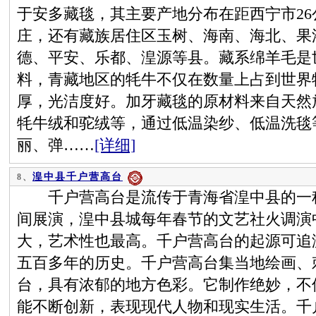
于安多藏毯，其主要产地分布在距西宁市2
庄，还有藏族居住区玉树、海南、海北、果
德、平安、乐都、湟源等县。藏系绵羊毛是
料，青藏地区的牦牛不仅在数量上占到世界
厚，光洁度好。加牙藏毯的原材料来自天然
牦牛绒和驼绒等，通过低温染纱、低温洗毯
丽、弹……
[详细]
湟中县千户营高台
8、
千户营高台是流传于青海省湟中县的一种
间展演，湟中县城每年春节的文艺社火调演
大，艺术性也最高。千户营高台的起源可追
五百多年的历史。千户营高台集当地绘画、
台，具有浓郁的地方色彩。它制作绝妙，不
能不断创新，表现现代人物和现实生活。千