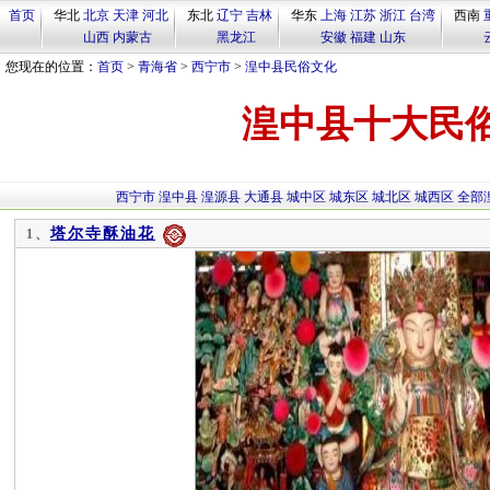
首页
华北
北京
天津
河北
东北
辽宁
吉林
华东
上海
江苏
浙江
台湾
西南
山西
内蒙古
黑龙江
安徽
福建
山东
您现在的位置：
首页
>
青海省
>
西宁市
>
湟中县民俗文化
湟中县十大民
西宁市
湟中县
湟源县
大通县
城中区
城东区
城北区
城西区
全部
塔尔寺酥油花
1、