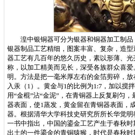
湟中银铜器可分为银器和铜器加工制品，
银器制品工艺精细，图案丰富、复杂，造型
器工艺有几百年的悠久历史，素以形薄、光
称，以加工精美而见长，深受各族群众喜爱
明。方法是把一毫米厚左右的金箔剪碎，放在
入汞（1）。黄金与1的比例为1:7，加以搅
用“金棍”沾“金泥”，在青铜器上反复刷匀
器表面，使1蒸发，黄金留在青铜器表面，
器。根据清华大学科技史研究所所长华觉明
一书中指出，中国的鎏金工艺产生于春秋时
出土的一件鎏金的青铜猿猴，时代是春秋时