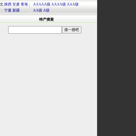
北
陕西
甘肃
青海
AAAAA级
AAAA级
AAA级
宁夏
新疆
AA级
A级
特产搜索