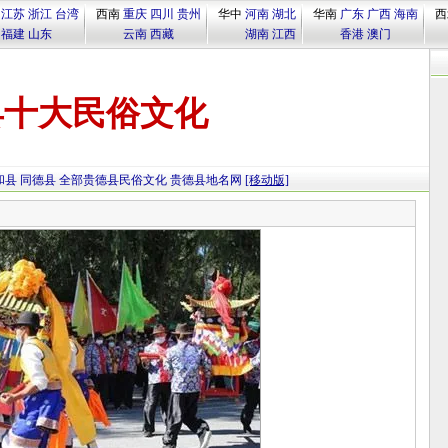
江苏
浙江
台湾
西南
重庆
四川
贵州
华中
河南
湖北
华南
广东
广西
海南
西
福建
山东
云南
西藏
湖南
江西
香港
澳门
县十大民俗文化
和县
同德县
全部贵德县民俗文化
贵德县地名网
[移动版]