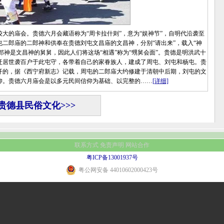
的庙会。贵德六月会藏语称为“周卡拉什则”，意为“娱神节”，自明代沿袭至
二郎庙的二郎神和供奉在贵德刘屯文昌庙的文昌神，分别“请出来”，载入“神
郎神是文昌神的舅舅，因此人们将这场“相遇”称为“甥舅会面”。贵德是明洪武十
地迁居世袭百户于此屯守，各带着自己的家眷族人，建成了周屯、刘屯和杨屯。贵
开的，据《西宁府新志》记载，周屯的二郎庙大约修建于清朝中后期，刘屯的文
仰。贵德六月庙会是以多元民间信仰为基础、以完整的……
[详细]
贵德县民俗文化>>>
联系方式
免责声明
网站合作
粤ICP备13001937号
粤公网安备 44010602000423号