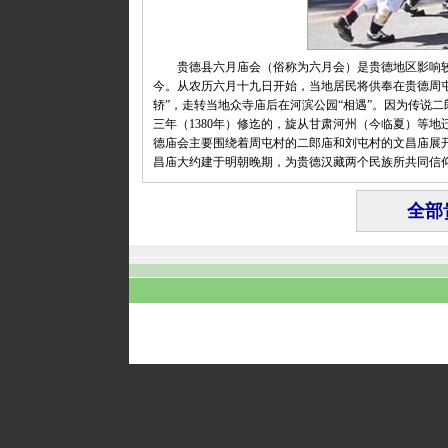
贵德县六月庙会（俗称为六月会）是贵德地区影响较大
今。从农历六月十九日开始，当地居民将供奉在贵德周屯
轿”，走转当地众寺庙后在河滨公园“相遇”。因为传说二
三年（1380年）修迄的，旋从甘肃河州（今临夏）等
德庙会主要围绕着周屯村的二郎庙和刘屯村的文昌庙展
昌庙大约建于明朝晚期，为贵德汉藏两个民族所共同信
全部