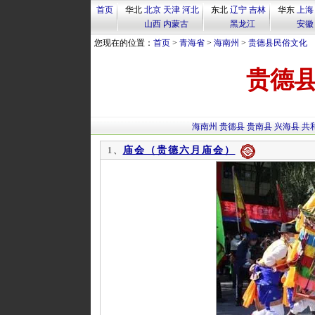
首页
华北
北京
天津
河北
东北
辽宁
吉林
华东
上海
山西
内蒙古
黑龙江
安徽
您现在的位置：
首页
>
青海省
>
海南州
>
贵德县民俗文化
贵德
海南州
贵德县
贵南县
兴海县
共
庙会（贵德六月庙会）
1、