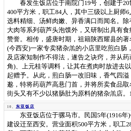
春发生饭店位于南院门19号，创建于20
400平方米，职工84人，其中三级以上厨师
选料精细、汤鲜肉嫩、异香满口而闻名。除
大肉等系列葫芦头泡馍外，又研制出具有食
赞誉。相传，盛唐时期，祖籍陕西耀县的著
(今西安)一家专卖猪杂羔的小店里吃煎白肠
及店家知制作不得法，遂告之诀窍，并从药
角)、上元桂等调料，让其在煮肉时放进去
起赠予。从此，煎白肠一改旧味，香气四溢
邈，特将药葫芦高悬门首，并将所卖食品取
街头又有不少以猪肠肚为原料的猪杂羔店。1
东亚饭店
10、
东亚饭店位于骡马市。民国5年(1916年)
建设迁至西安。营业面积500平方米，职工28