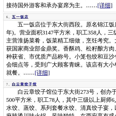
接待国外游客和承办宴席为主。……
[详细]
五一饭店
6、
五一饭店位于东大街西段。原名锦江饭店，创
年)。营业面积3147平方米，职工358人，
主营淮扬菜肴，饭菜精工细做，烹饪考究。
获国家商业部金鼎奖。香酥鸡、松籽酿方肉
种获省、市优质产品称号。小笼包饺和豆沙
会细点等，受到广大顾客青睐。该店有大小餐厅
就餐。……
[详细]
白云章饺子馆
7、
白云章饺子馆位于东大街273号，创办于民国
500平方米，职工78人，其中三级以上厨师
水饺、蒸饺、系列套餐水饺、清真饺子宴，
麻辣烫川味火锅，风味独特，在西安享有盛