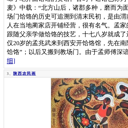
麦》中载：“北方山后，诸郡多种，磨而为
场门饸饹的历史可追溯到清末民初，是由渭
人在当地蔺家店开铺经营，很有名气。孟家
跟随父亲学做饸饹的技艺，十七八岁就成了远
仅20岁的孟兆武来到西安开饸饹馆，先在南
饸饹”；以后又搬到教场门。由于孟师傅深
细]
陕西农民画
3、