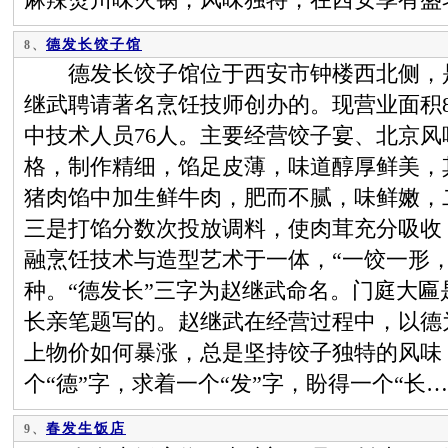
德发长饺子馆
8、
德发长饺子馆位于西安市钟楼西北侧，是1
继武聘请著名烹饪技师创办的。现营业面积87
中技术人员76人。主要经营饺子宴、北京
格，制作精细，馅足皮薄，味道醇厚鲜美，
猪肉馅中加生鲜牛肉，肥而不腻，味鲜嫩，
三是打馅分数次投放调料，使肉茸充分吸收
融烹饪技术与造型艺术于一体，“一饺一形，
种。“德发长”三字为赵继武命名。门庭大匾是
长亲笔题写的。赵继武在经营过程中，以德
上物价如何暴涨，总是坚持饺子独特的风味
个“德”字，求着一个“发”字，盼得一个“长
春发生饭店
9、