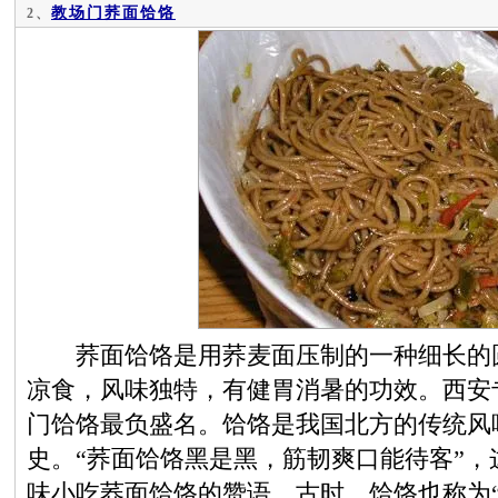
教场门荞面饸饹
2、
荞面饸饹是用荞麦面压制的一种细长的圆
凉食，风味独特，有健胃消暑的功效。西安
门饸饹最负盛名。饸饹是我国北方的传统风
史。“荞面饸饹黑是黑，筋韧爽口能待客”
味小吃荞面饸饹的赞语。古时，饸饹也称为“