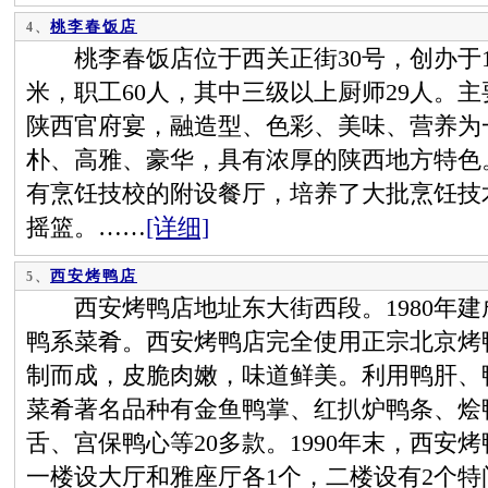
桃李春饭店
4、
桃李春饭店位于西关正街30号，创办于19
米，职工60人，其中三级以上厨师29人。
陕西官府宴，融造型、色彩、美味、营养为
朴、高雅、豪华，具有浓厚的陕西地方特色
有烹饪技校的附设餐厅，培养了大批烹饪技
摇篮。……
[详细]
西安烤鸭店
5、
西安烤鸭店地址东大街西段。1980年建
鸭系菜肴。西安烤鸭店完全使用正宗北京烤
制而成，皮脆肉嫩，味道鲜美。利用鸭肝、
菜肴著名品种有金鱼鸭掌、红扒炉鸭条、烩
舌、宫保鸭心等20多款。1990年末，西安烤
一楼设大厅和雅座厅各1个，二楼设有2个