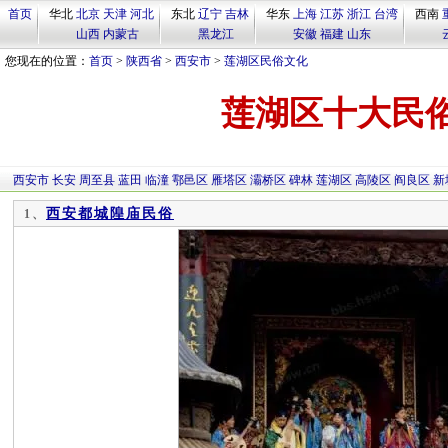
首页
华北
北京
天津
河北
东北
辽宁
吉林
华东
上海
江苏
浙江
台湾
西南
山西
内蒙古
黑龙江
安徽
福建
山东
您现在的位置：
首页
>
陕西省
>
西安市
>
莲湖区民俗文化
莲湖区十大民
西安市
长安
周至县
蓝田
临潼
鄠邑区
雁塔区
灞桥区
碑林
莲湖区
高陵区
阎良区
新
西安都城隍庙民俗
1、