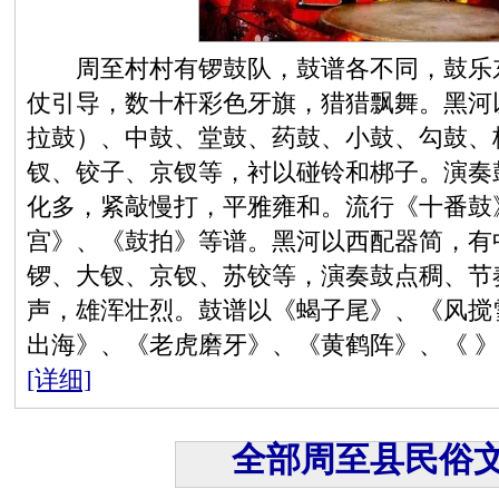
周至村村有锣鼓队，鼓谱各不同，鼓乐东
仗引导，数十杆彩色牙旗，猎猎飘舞。黑河
拉鼓）、中鼓、堂鼓、药鼓、小鼓、勾鼓、
钗、铰子、京钗等，衬以碰铃和梆子。演奏
化多，紧敲慢打，平雅雍和。流行《十番鼓
宫》、《鼓拍》等谱。黑河以西配器简，有
锣、大钗、京钗、苏铰等，演奏鼓点稠、节
声，雄浑壮烈。鼓谱以《蝎子尾》、《风搅
出海》、《老虎磨牙》、《黄鹤阵》、《 
[详细]
全部周至县民俗文