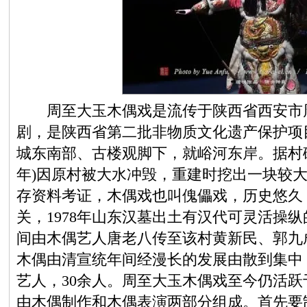
周至大玉木偶戏是流传于陕西省西安市周
剧，是陕西省第二批非物质文化遗产保护项
城东南部、古楼观脚下，就峪河东岸。据村碑
年)因原村被大水冲毁，重建时挖出一块较
存资料考证，木偶戏也叫傀儡戏，历史悠久
关，1978年山东汉墓出土有汉代可灵活操
间由木偶艺人唐老八传至该村黄新民、郭九
木偶由清宣统年间经漫长的发展由散到集中
艺人，30余人。周至大玉木偶戏至今仍活
由木偶制作和木偶表演两部分组成。首先要