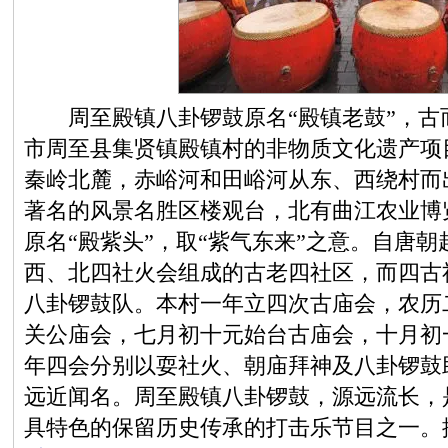
周至殿镇八卦锣鼓原名“殿镇老鼓”，古
市周至县集贤镇殿镇村的非物质文化遗产项
秦岭北麓，赤峪河和田峪河从东、西绕村而
著名的风景名胜区楼观台，北有曲江农业博
原名“殿紫头”，取“紫气东来”之意。自唐
西、北四社火会组成的古老四社区，而四古
八卦锣鼓队。本村一年立四次古庙会，农历
关公庙会，七月初十元始台古庙会，十月初
年四会分别以耍社火、朝庙拜神及八卦锣鼓
远近闻名。周至殿镇八卦锣鼓，源远流长，
具特色的保留历史传承的打击乐节目之一。