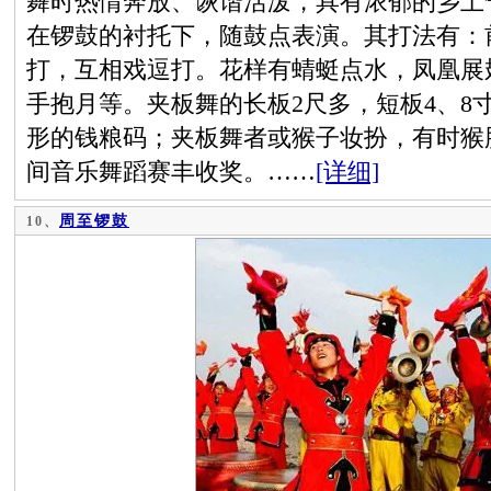
舞时热情奔放、诙谐活泼，具有浓郁的乡土
在锣鼓的衬托下，随鼓点表演。其打法有：
打，互相戏逗打。花样有蜻蜓点水，凤凰展
手抱月等。夹板舞的长板2尺多，短板4、8
形的钱粮码；夹板舞者或猴子妆扮，有时猴脸
间音乐舞蹈赛丰收奖。……
[详细]
周至锣鼓
10、