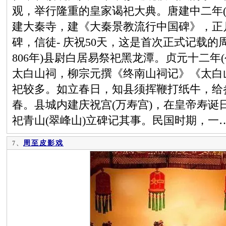
观，举行隆重的皇家谒祀大典。唐建中二年(
建大秦寺，建《大秦景教流行中国碑》，正月
碑，信徒- 庆祝50天，这是首次正式记载的
806年)县尉白居易祭祀黑龙潭。贞元十二年(
太白山祠，柳宗元撰《终南山祠记》《太白
祀较多。如立春日，知县须挥鞭打纸牛，给
春。县城内建庆祝宫(万寿宫)，在皇帝寿诞
祀青山(翠峰山)立碑记其事。民国时期，一
周至皮影戏
7、