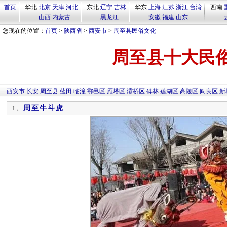
首页
华北
北京
天津
河北
东北
辽宁
吉林
华东
上海
江苏
浙江
台湾
西南
山西
内蒙古
黑龙江
安徽
福建
山东
您现在的位置：
首页
>
陕西省
>
西安市
>
周至县民俗文化
周至县十大民
西安市
长安
周至县
蓝田
临潼
鄠邑区
雁塔区
灞桥区
碑林
莲湖区
高陵区
阎良区
新
周至牛斗虎
1、