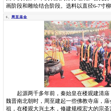
画阶段和雕绘结合阶段。选料以直径6-7寸
周至庙会
6、
起源两千多年前，秦始皇在楼观建清庙，
魏晋南北朝时，周至建起一些佛教寺庙，庙
祖，在楼观大兴土木，修建规模宏大的宗圣