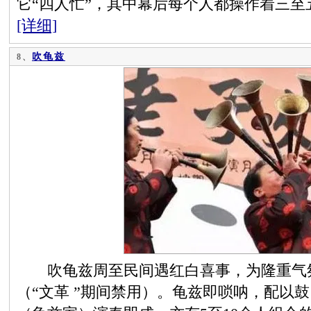
它“四人忙”，其中幕后每个人都操作着三
[详细]
吹龟兹
8、
吹龟兹周至民间遇红白喜事，为隆重气氛
（“文革 ”期间禁用）。龟兹即唢呐，配以