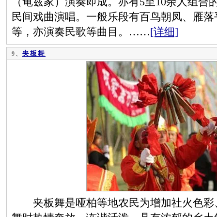
（龟兹家）演奏即成。亦有5至10余人组合
民间戏曲演唱。一般乐段有百鸟朝凤、雁落
等，亦演奏民歌等曲目。……
[详细]
夹板舞
9、
夹板舞是哑柏等地农民为增加社火色彩、