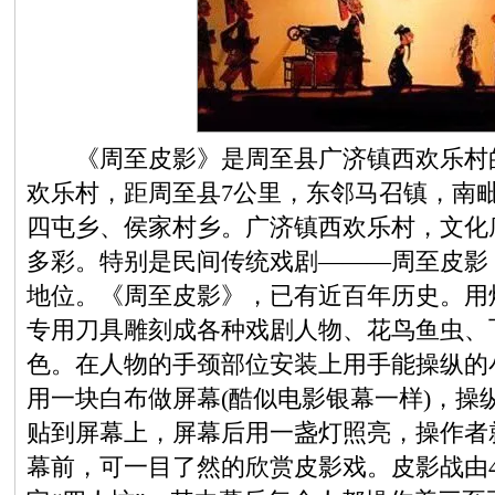
《周至皮影》是周至县广济镇西欢乐村的
欢乐村，距周至县7公里，东邻马召镇，南
四屯乡、侯家村乡。广济镇西欢乐村，文化
多彩。特别是民间传统戏剧———周至皮影
地位。《周至皮影》，已有近百年历史。用
专用刀具雕刻成各种戏剧人物、花鸟鱼虫、
色。在人物的手颈部位安装上用手能操纵的
用一块白布做屏幕(酷似电影银幕一样)，操
贴到屏幕上，屏幕后用一盏灯照亮，操作者
幕前，可一目了然的欣赏皮影戏。皮影战由