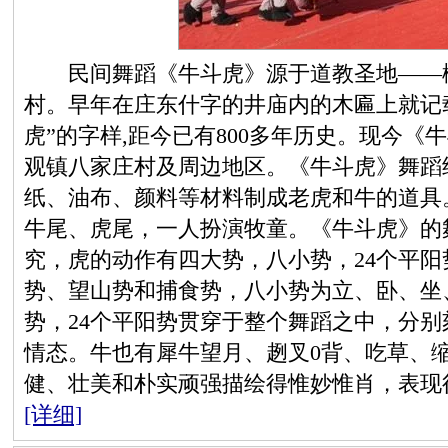
民间舞蹈《牛斗虎》源于道教圣地——楼
村。早年在庄东什字的井庙内的木匾上就记
虎”的字样,距今已有800多年历史。现今
观镇八家庄村及周边地区。《牛斗虎》舞蹈
纸、油布、颜料等材料制成老虎和牛的道具
牛尾、虎尾，一人扮演牧童。《牛斗虎》的
究，虎的动作有四大势，八小势，24个平
势、望山势和捕食势，八小势为立、卧、坐
势，24个平阳势贯穿于整个舞蹈之中，分
情态。牛也有犀牛望月、趔叉0背、吃草、
健、壮美和朴实顽强描绘得惟妙惟肖，表现
[详细]