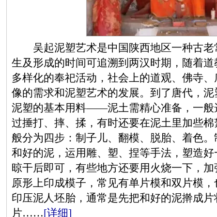
吴起泥塑艺术是中国陕西地区一种古老常
生及形成的时间可追溯到两汉时期，随着道
多样化的奉祀活动，社会上的道观、佛寺、
像的需求和泥塑艺术的发展。到了唐代，泥
泥塑的基本用料——泥土需精心准备，一般
过捶打、摔、揉，有时还要在泥土里加些棉
般分为四步：制子儿、翻模、脱胎、着色。
和好的泥，运用雕、塑、捏等手法，塑造好
晾干后即可，有些地方还要用火烧一下，加
原形上印成模子，常见有单片模和双片模，
印压泥人坯胎，通常是先把和好的泥擀成片
片……
[详细]