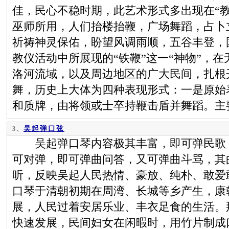
佳，民心不稳时期，此艺术形式多出现在“
巫师所用，人们抬楼抬鞭，广场舞蹈，占卜
祈祷神灵保佑，盼望风调雨顺，五谷丰登，
教仪活动中所展现的“铁鞭”这一“神物”，
洛河流域，以及周边地区的广大民间，扎根
舞，历史上大体为四种表现形式：一是原始
和质牌，由将领或士卒持鞭击盾并舞蹈。主
吴起弹口弦
3、
吴起弹口琴内容极其丰富，即可弹民歌，
可对弹，即可弹曲问答，又可弹曲斗骂，其
听，反映吴起人民热情、豪放、纯朴、敢爱
口琴于清朝初期在周湾、长城等乡产生，康
展，人民过着安居乐业、丰衣足食的生活。
快速发展，民间妇女在闲暇时，用竹片制成