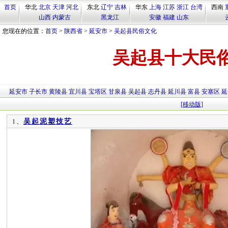
首页
华北
北京
天津
河北
东北
辽宁
吉林
华东
上海
江苏
浙江
台湾
西南
山西
内蒙古
黑龙江
安徽
福建
山东
您现在的位置：
首页
>
陕西省
>
延安市
>
吴起县民俗文化
吴起县十大民
延安市
子长市
黄陵县
宜川县
宝塔区
甘泉县
吴起县
志丹县
延川县
富县
安塞区
延
[移动版]
吴起泥塑技艺
1、