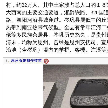
村，约22万人。其中土家族占总人口的１
大西南的主要交通要道，湘黔铁路、320国道
路、舞阳河沿县城穿过。岑巩县属低中的丘
热带到南亚热带气候型。全县有常年江河二
佬等多民族杂居县。岑巩历史悠久，是贵州
清末，均称为思州。曾经是思州安抚司、宣
治地（今岑巩）境内的羊桥、客楼、注溪等
思州石砚制作技艺
3、