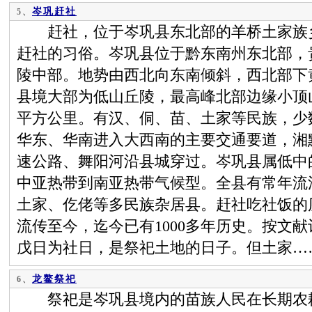
岑巩赶社
5、
赶社，位于岑巩县东北部的羊桥土家族乡
赶社的习俗。岑巩县位于黔东南州东北部，
陵中部。地势由西北向东南倾斜，西北部下
县境大部为低山丘陵，最高峰北部边缘小顶山海拔1
平方公里。有汉、侗、苗、土家等民族，少数民
华东、华南进入大西南的主要交通要道，湘黔铁
速公路、舞阳河沿县城穿过。岑巩县属低中
中亚热带到南亚热带气候型。全县有常年流
土家、仡佬等多民族杂居县。赶社吃社饭的
流传至今，迄今已有1000多年历史。按文
戊日为社日，是祭祀土地的日子。但土家…
龙鳌祭祀
6、
祭祀是岑巩县境内的苗族人民在长期农耕