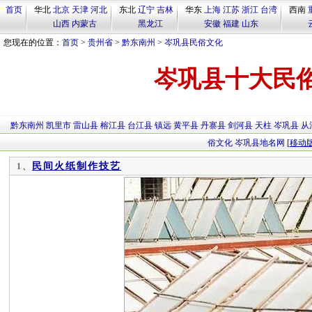
首页
华北
北京
天津
河北
东北
辽宁
吉林
华东
上海
江苏
浙江
台湾
西南
山西
内蒙古
黑龙江
安徽
福建
山东
您现在的位置：
首页
>
贵州省
>
黔东南州
>
岑巩县民俗文化
岑巩县十大民
黔东南州
凯里市
雷山县
榕江县
台江县
镇远
黄平县
丹寨县
剑河县
天柱
岑巩县
从
俗文化
岑巩县地名网
[移动版
民间火纸制作技艺
1、