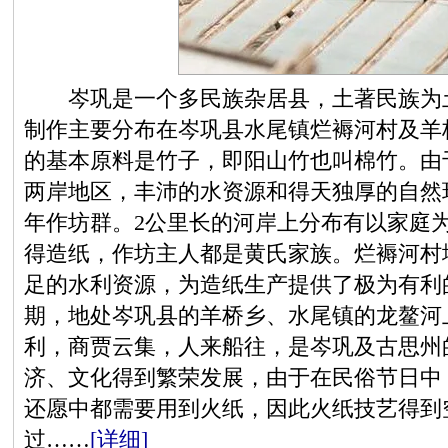
岑巩是一个多民族杂居县，土著民族为土
制作主要分布在岑巩县水尾镇烂褥河村及羊
的基本原料是竹子，即阳山竹也叫棉竹。由
两岸地区，丰沛的水资源和得天独厚的自然
年作坊群。2公里长的河岸上分布有以家庭
得造纸，作坊主人都是黄氏家族。烂褥河村
足的水利资源，为造纸生产提供了极为有利
期，地处岑巩县的羊桥乡、水尾镇的龙鳌河
利，商贾云集，人来船往，是岑巩及古思州
济、文化得到繁荣发展，由于在民俗节日中
还愿中都需要用到火纸，因此火纸技艺得到
过……
[详细]