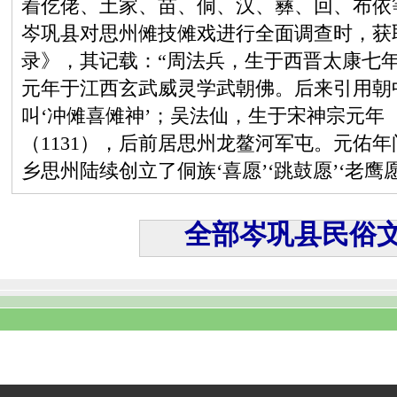
着仡佬、土家、苗、侗、汉、彝、回、布依等1
岑巩县对思州傩技傩戏进行全面调查时，获
录》，其记载：“周法兵，生于西晋太康七
元年于江西玄武威灵学武朝佛。后来引用朝
叫‘冲傩喜傩神’；吴法仙，生于宋神宗元年（
（1131），后前居思州龙鳌河军屯。元佑
乡思州陆续创立了侗族‘喜愿’‘跳鼓愿’‘老鹰
全部岑巩县民俗文