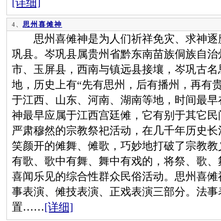
[详细]
思州喜傩神
4、
思州喜傩神是为人们祈祥免灾、求神逐魔
巩县。岑巩县属贵州省黔东南苗族侗族自治
市、玉屏县，西南与镇远县接壤，岑巩古名
地，历史上有“先有思州，后有播州，再有
于江西、山东、河南、湖南等地，时间最早
神最早应属于江西宫廷傩，它有别于其它民
严肃穆然的宗教祭祀活动，在几千年历史长
笑颜开的傩舞、傩歌，巧妙地打破了宗教教
有歌、歌中有舞、舞中有戏的，将祭、歌、
喜闻乐见的综合性群众民俗活动。思州喜傩
事表演、傩技表演、正戏表演三部分。法事
置……
[详细]