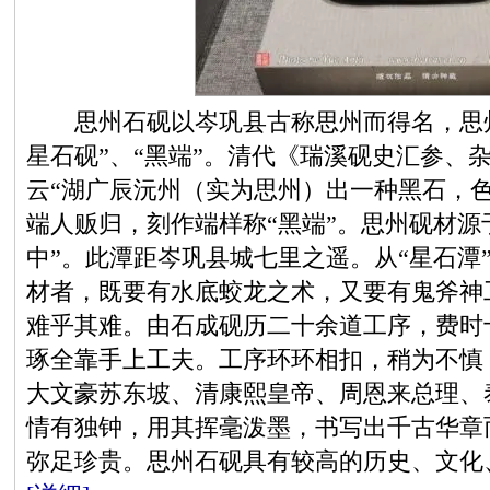
思州石砚以岑巩县古称思州而得名，思州
星石砚”、“黑端”。清代《瑞溪砚史汇参、
云“湖广辰沅州（实为思州）出一种黑石，
端人贩归，刻作端样称“黑端”。思州砚材源
中”。此潭距岑巩县城七里之遥。从“星石潭
材者，既要有水底蛟龙之术，又要有鬼斧神
难乎其难。由石成砚历二十余道工序，费时
琢全靠手上工夫。工序环环相扣，稍为不慎
大文豪苏东坡、清康熙皇帝、周恩来总理、
情有独钟，用其挥毫泼墨，书写出千古华章
弥足珍贵。思州石砚具有较高的历史、文化