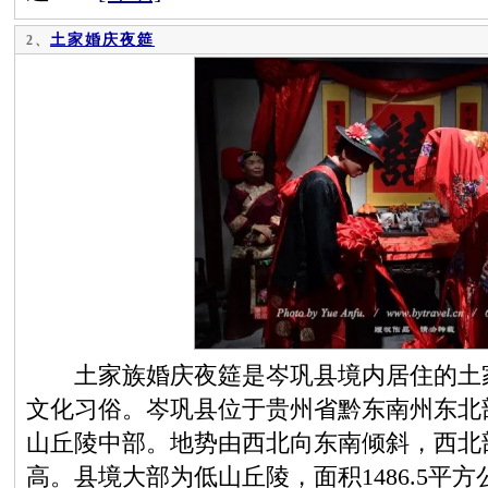
土家婚庆夜筵
2、
土家族婚庆夜筵是岑巩县境内居住的土家
文化习俗。岑巩县位于贵州省黔东南州东北
山丘陵中部。地势由西北向东南倾斜，西北
高。县境大部为低山丘陵，面积1486.5平方