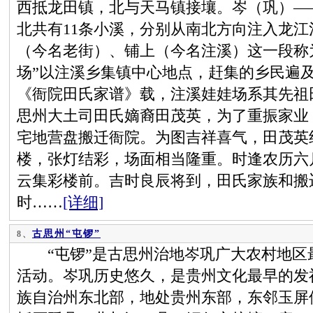
西抵龙田镇，北与天马镇接壤。岑（巩）—
北共有11条小溪，分别从南北方向注入龙
（今名老街）、铺上（今名注溪）这一段称
场”以注溪乡集镇中心地点，赶集的乡民遍
《衙院田氏家谱》载，注溪娃娃场系其先祖
思州大土司田氏嫡裔田茂英，为了重振家业
宅地营盘搬迁衙院。为图吉祥喜气，田茂英
楼，张灯结彩，场面相当隆重。时逢农历六
云集彩楼前。吉时良辰将到，田氏家族和搬
时……
[详细]
古思州“屯锣”
8、
“屯锣”是古思州治地岑巩广大农村地区
活动。岑巩历史悠久，是贵州文化最早的发
族自治州东北部，地处贵州东部，东邻玉屏