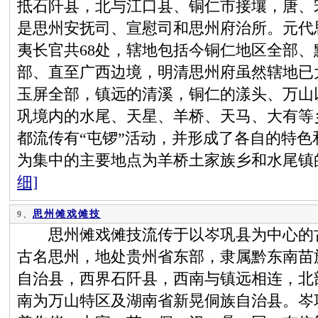
抵石阡县，北与江口县、铜仁市接壤，唐、
是思州安抚司、宣慰司和思州府治所。元代
夷长官共68处，辖地包括今铜仁地区全部
部、直至广西边境，明清思州府虽然辖地已
玉屏全部，镇远的清溪，铜仁的漾头、万山
巩境内的水尾、天星、羊桥、天马、大有等
都流传有“屯锣”活动，并形成了各自的特色
为集中的主要地点为羊桥土家族乡和水尾镇
细]
思州傩戏傩技
9、
思州傩戏傩技流传于以岑巩县为中心的古
古名思州，地处贵州省东部，隶属黔东南苗
自治县，西界石阡县，西南与镇远相连，北
南为万山特区及湖南省新晃侗族自治县。岑