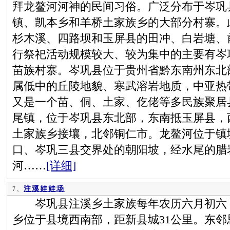
拜龙鳌河河神的民间习俗。广泛分布于岑巩
镇、凯本乡和羊桥土家族乡的大部分村寨。
杉木溪、四路坝和玉屏县的田冲、白岩塘、
行祭祀活动规模较大、较为集中的主要有岑
苗族村寨。岑巩县位于贵州省黔东南州东北
属低中的丘陵地貌、寒武溶岩地质，中亚热
又是一个苗、侗、土家、仡佬等多民族聚居
尾镇，位于岑巩县东北部，东南抵玉屏县，
土家族乡接壤，北邻铜仁市。龙鳌河位于镇
口、岑巩三县交界处的朝阳坡，经水尾的腊
河……
[详细]
注溪娃娃场
7、
岑巩县注溪乡土家族每年农历六月初六，
乡位于县境西南部，距新县城31公里。东