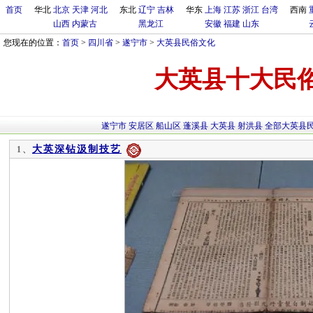
首页
华北
北京
天津
河北
东北
辽宁
吉林
华东
上海
江苏
浙江
台湾
西南
山西
内蒙古
黑龙江
安徽
福建
山东
您现在的位置：
首页
>
四川省
>
遂宁市
>
大英县民俗文化
大英县十大民
遂宁市
安居区
船山区
蓬溪县
大英县
射洪县
全部大英县
大英深钻汲制技艺
1、