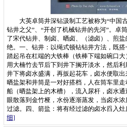
大英卓筒井深钻汲制工艺被称为“中国古代
钻井之父”、“开创了机械钻井的先河”。卓
了宋代钻井、制卤、晒卤、（滤卤）、煎盐
绝。一、钻井：以绳式顿钻钻井方法，既搭
踏起吊在杠端的大铁棒（铁棒下端如碗口大
用大楠竹去节后下到井下搁开淡水，然后利
井下将卤水盛满，再扳起花车，卤水便取出
晒盐架和井筒是一对好搭档，人在筒车里走
船（晒盐架上的木槽），流入尿杆，卤水通
眼散落到金竹桠，水份逐渐蒸发，当卤水浓度
过滤。四、箭盐：将有经过滤的卤水舀入灶
细]