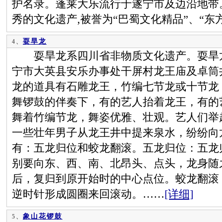
护名录。蓬莱大乐流行于遂宁市及边沿地带
秀的文化遗产,被誉为“巴蜀文化精品”、“东
耍旱龙
4、
耍旱龙系四川省非物质文化遗产。耍旱龙
宁市大英县安乐办事处干屏村龙王庙及卓筒
龙的道具有石雕龙王，竹编七节龙或十节龙
舞锣鼓的伴奏下，有的艺人抬着龙王，有的
舞着竹编节龙，舞姿优雅、壮观。艺人们举
一些壮年男子从龙王井中提来泉水，纷纷向
有：五龙归位和蛟龙翻滚。五龙归位：五龙
别要向东、西、南、北昂头、点头，龙身随
后，复归到原开始时的中心点位。蛟龙翻滚
逆时针形成圆圈来回滚动。……
[详细]
象山花锣鼓
5、