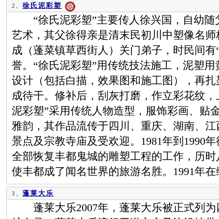
徐氏泥彩塑
2、
“徐氏泥彩塑”主要传人徐兴国，自幼随
艺术，其父徐得亲是清末民初川中塑像名师
成（蓬菜镇草西街人）关门弟子，时民间有
誉。“徐氏泥彩塑”用传统技法施工，泥塑
设计（包括白描，效果图和施工图），再扎
成待干。修补后，刮灰打磨，作立彩花纹，
泥彩塑”采用传统人物造型，服饰彩画、贴
雅韵，其作品流传于四川、重庆、湖南、江
景点及宗教寺庙及受欢迎。1981年到199
全部恢复丰都鬼城的雕塑工程的工作，历时
使丰都成了闻名世界的旅游名胜。1991年
蓬莱大乐
3、
蓬莱大乐2007年，蓬莱大乐被正式列为