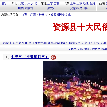
首页
华北
北京
天津
河北
东北
辽宁
吉林
华东
上海
江苏
浙江
台湾
西南
山西
内蒙古
黑龙江
安徽
福建
山东
您现在的位置：
首页
>
广西
>
桂林市
>
资源县民俗文化
资源县十大民
桂林市
阳朔县
平乐
全州
龙胜
灌阳
恭城瑶族自治县
临桂区
兴安
灵川县
永福
资源
县民俗文化
资源县地名网
[移
中元节（资源河灯节）
1、