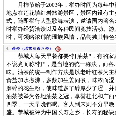
月柿节始于2003年，举办时间为每年中
地点在莲花镇红岩旅游景区，景区内设有主
式，随即举行大型歌舞表演，邀请国内著名
时举办经贸洽谈以及各种民间竞技活动。游
时，可领略浓郁的瑶族风情，品尝独其特色
茶俗（瑶族油茶习俗）
4、
恭城人每天早餐都要“打油茶”，有的家
不说煮而称“打”，是当地的统一称法，而
味。油茶的统—制作方法是以老叶红茶为主
食盐加水煮沸，多数加生姜同煮，味浓而涩
磨碎的花生粉，使味道多了醇厚少了涩，并
油茶被举为各地油茶之冠，享誉桂北和广西
四季、一天早晚都喝。客人到来则不分早晚
盛。恭城被评为中国长寿之乡，长寿的秘诀