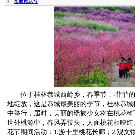
恭城桃花节
2、
位于桂林恭城西岭乡，春季节，-菲菲的
地绽放，这是恭城最美丽的季节，桂林恭城
中举行，届时，美丽的瑶族少女将在桃花树
世外桃源中，春风弄忮头，人面桃花相映红。每
花节期间活动：1.游十里桃花长廊；2.观文