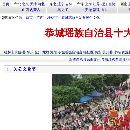
首页
华北
北京
天津
河北
东北
辽宁
吉林
华东
上海
江苏
浙江
台湾
西南
山西
内蒙古
黑龙江
安徽
福建
山东
您现在的位置：
首页
>
广西
>
桂林市
>
恭城瑶族自治县民俗文化
恭城瑶族自治县十
桂林市
阳朔县
平乐
全州
龙胜
灌阳
恭城瑶族自治县
临桂区
兴安
灵川县
永福
资源
瑶族自治县民俗文化
恭城瑶族自治县地
关公文化节
1、