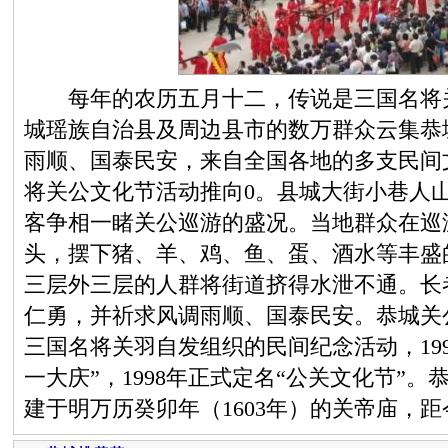
每年的农历五月十二，传说是三国名将关
城瑶族自治县及周边县市的数万群众云集恭
雨顺、国泰民安，来自全国各地的多支民间
将关公文化节活动推向0。县城大街小巷人
客争相一睹关公巡游的盛况。当地群众在巡
头，摆下猪、羊、鸡、鱼、蛋、酒水等丰盛
三层外三层的人群将街道挤得水泄不通。长
仁勇，并祈求风调雨顺、国泰民安。恭城关
三国名将关羽自发组织的民间纪念活动，19
一大庆”，1998年正式定名“公关文化节”
建于明万历癸卯年（1603年）的关帝庙，距