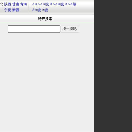
北
陕西
甘肃
青海
AAAAA级
AAAA级
AAA级
宁夏
新疆
AA级
A级
特产搜索