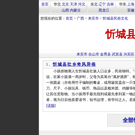
首页
华北
北京
天津
河北
东北
辽宁
吉林
华东
上海
山西
内蒙古
黑龙江
安徽
您现在的位置：
首页
>
广西
>
来宾市
>
忻城县民俗文化
忻城
来宾市
合山市
金秀县
武宣县
兴宾区
忻城县壮乡奇风异俗
1、
小孩抓物测人生忻城县壮族人口众多，民俗独特。“小
说，壮家小孩满一周岁时，父母为其筹办“满岁酒席”，
一张圆桌（亦有用竹子编制的餐桌，或用簸箕盖在一只
刀、尺子、小孩玩具、钱币、饰品以及糯米团、鸡腿等
让其任意取物。当小孩用手最先指到或最先拿到某一物
者，视为日后他喜爱读书，知书达理，有学问之人。若
[详细]
全部