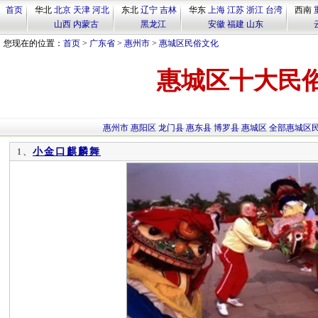
首页
华北
北京
天津
河北
东北
辽宁
吉林
华东
上海
江苏
浙江
台湾
西南
山西
内蒙古
黑龙江
安徽
福建
山东
您现在的位置：
首页
>
广东省
>
惠州市
>
惠城区民俗文化
惠城区十大民
惠州市
惠阳区
龙门县
惠东县
博罗县
惠城区
全部惠城区
小金口麒麟舞
1、