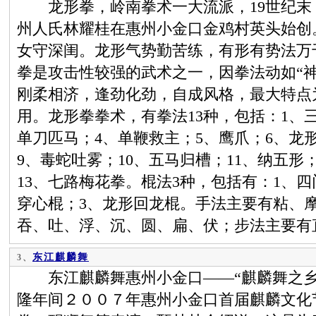
龙形拳，岭南拳术一大流派，19世纪末，
州人氏林耀桂在惠州小金口金鸡村英头始创
女守深闺。龙形气势勤苦练，有形有势法万
拳是攻击性较强的武术之一，因拳法动如“
刚柔相济，逢劲化劲，自成风格，最大特点
用。龙形拳拳术，有拳法13种，包括：1、
单刀匹马；4、单鞭救主；5、鹰爪；6、龙
9、毒蛇吐雾；10、五马归槽；11、纳五形
13、七路梅花拳。棍法3种，包括有：1、
穿心棍；3、龙形回龙棍。手法主要有粘、
吞、吐、浮、沉、圆、扁、伏；步法主要有
东江麒麟舞
3、
东江麒麟舞惠州小金口——“麒麟舞之乡
隆年间２００７年惠州小金口首届麒麟文化