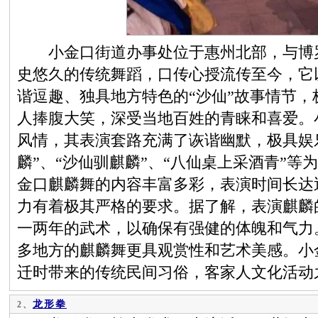
小金口街道办事处位于惠州北部，与博罗
史悠久的传统舞蹈，口传心授流传至今，它
谐逗趣、独具地方特色的“沙仙”故事情节
人捧腹大笑，深受当地百姓的青睐和喜爱。
风情，其表演套路充满了诙谐幽默，极具娱
麟”、“沙仙驯麒麟”、“八仙桌上采酒青”
金口麒麟舞的内容丰富多彩，表演时间长达
力有着极其严格的要求。据了解，表演麒麟
一两年的武术，以确保有强健的体魄和气力
多地方的麒麟舞更具观赏性和艺术美感。小
迁时带来的传统民间习俗，客家人文化活动之
龙形拳
2、