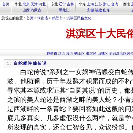
首页
华北
北京
天津
河北
东北
辽宁
吉林
华东
上海
江苏
浙江
台湾
西南
山西
内蒙古
黑龙江
安徽
福建
山东
您现在的位置：
首页
>
河南省
>
鹤壁市
>
淇滨区民俗文化
淇滨区十大民
鹤壁市
淇县
浚县
鹤山区
淇滨区
山城区
全部淇滨区民
白蛇闹许仙传说
1、
白蛇传说”系列之一女娲神话蝶变白蛇传
波、他助澜，历千年发酵才积累而成的不朽
寻求其本源或求证其“自圆其说”的历史，
之滨的美人蛇还是西湖之畔的美人蛇？小青
是西湖畔的一条青蛇？要回答如此这般的问
底几多真实、几多虚假没什么两样，就是学
所发现的真实，还会仁智各见，众议纷起。