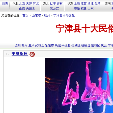
首页
华北
北京
天津
河北
东北
辽宁
吉林
华东
上海
江苏
浙江
台湾
西南
山西
内蒙古
黑龙江
安徽
福建
山东
您现在的位置：
首页
>
山东省
>
德州
>
宁津县民俗文化
宁津县十大民
德州
齐河
夏津
武城县
乐陵市
禹城
平原县
德城区
临邑县
陵城区
庆云
宁
宁津杂技
1、