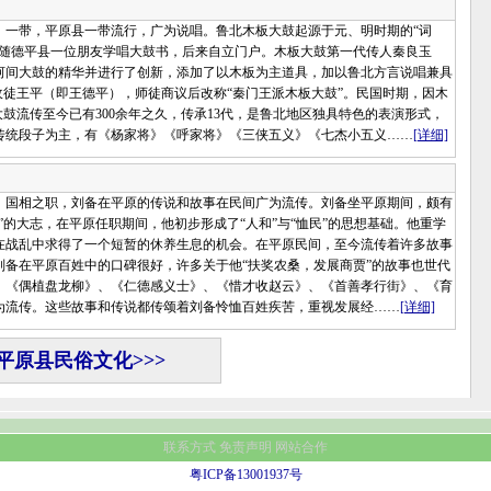
带，平原县一带流行，广为说唱。鲁北木板大鼓起源于元、明时期的“词
跟随德平县一位朋友学唱大鼓书，后来自立门户。木板大鼓第一代传人秦良玉
河间大鼓的精华并进行了创新，添加了以木板为主道具，加以鲁北方言说唱兼具
收徒王平（即王德平），师徒商议后改称“秦门王派木板大鼓”。民国时期，因木
鼓流传至今已有300余年之久，传承13代，是鲁北地区独具特色的表演形式，
传统段子为主，有《杨家将》《呼家将》《三侠五义》《七杰小五义……
[详细]
国相之职，刘备在平原的传说和故事在民间广为流传。刘备坐平原期间，颇有
的大志，在平原任职期间，他初步形成了“人和”与“恤民”的思想基础。他重学
在战乱中求得了一个短暂的休养生息的机会。在平原民间，至今流传着许多故事
备在平原百姓中的口碑很好，许多关于他“扶奖农桑，发展商贾”的故事也世代
、《偶植盘龙柳》、《仁德感义士》、《惜才收赵云》、《首善孝行街》、《育
为流传。这些故事和传说都传颂着刘备怜恤百姓疾苦，重视发展经……
[详细]
平原县民俗文化>>>
联系方式
免责声明
网站合作
粤ICP备13001937号