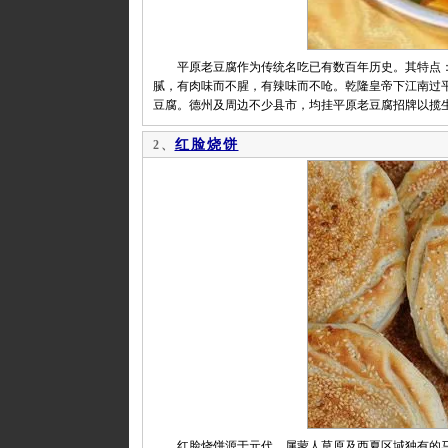
平原老豆腐作为传统名吃已有数百年历史。其特点：
腻，有肉味而不腥，有辣味而不呛。乾隆皇帝下江南过
豆腐。德州及周边不少县市，均挂平原老豆腐招牌以揽
红脸烧饼
2、
红脸烧饼源于元代，属蒙人草原及西夏区域独有的马