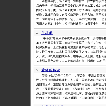
清乾隆年间，岗子刘村一郭姓村民，除农耕外以宰杀
店内干活，学得加工技艺后专门从事驴肉加工，成为岗
因此又叫鬼子肉。岗子刘驴肉加工方法独特。选用肥壮
鲜艳，无淤积血块，肉质松散通透，易于入味。宰杀放
香、肉豆蔻等十余种佐料下锅，开锅后把浮沫抛出，然
再用大火煮2---3小时，多半熟时改用小火煮半小时，
牛斗虎
4、
“牛斗虎”是由武术牛虎拳发展演变而来，流传在平原县
加了太平天国太平军，在李开芳将军手下当兵，学会了
民深受其害，王仁便在村内聚集青壮年收徒传艺，办起了
院，护卫乡邻，从此村民再未受盗匪之扰，“武对子社”
片、胶、纸扎制裱糊成牛头，在牛头上涂上黑、红相间
头上配以黑色花纹，由人穿戴起来对打，以示对“武对子社
管辂的传说
5、
管辂（公元209年-256年），字公明，平原县管庄
没，村民迁址尚家庙建村）人，是三国时期著名的方技
用阴阳之术，观察自然现象以推测事物吉凶，是历史上
卷、《周易通灵要诀》1卷、《占算书》1卷、《五行杂
原县西南周家寨村西，尚家庙村以南。管辂的著作现多
性的有《赵颜求寿》《管辂射覆》《自算自命》《郭恩