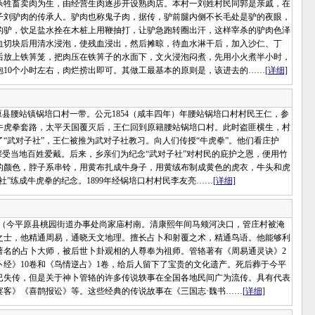
牲畜卖肉为生，由经营生肉逐步开设熟肉店。本村一刘姓村民同郭是亲戚，在
子刘驴肉的传承人。驴肉也称鬼子肉，据传，驴前腿内侧不长毛处是驴的夜眼，
的驴，饮足盐水拴在木桩上用鞭抽打，让驴急跑转圈出汗，这样宰杀的驴肉色泽
血切块后用清水浸泡，使残血浸出，然后摊晾，待血水淋干后，加入沙仁、丁
后放上铁箅笼，把肉压在铁箅子的水面下，文火浸泡闷煮，先用小火煮半小时，
闷泡10个小时左右，肉烂捞出即可。其做工最基本的原则是，该进去的……
[详细]
腰站镇锅培口村一带。公元1854（咸丰四年）年腰站锅培口村村民王仁，参
牛虎拳套路，太平天国覆灭后，王仁回到原籍腰站锅培口村。此时盗匪横生，村
“武对子社”，王仁被推为武对子社教习。向人们传授“牛虎拳”。他们看庄护
深受当地百姓爱戴。后来，乡亲们为纪念“武对子社”对村民的庇护之恩，便用竹
的颜色，脖子系串铃，用黄布扎成牛身子，用黄绒布制成黄色的虎衣，牛头和虎
”练成牛虎拳的纪念。1899年经锅培口村村民李友亮……
[详细]
村（今平原县桃园街道办事处尚家庙村南。清康熙年间马颊河决口，管庄村被淹
之士，他精通周易，通晓天文地理。擅长占卜和射覆之术，精通鸟语。他能够利
著名的占卜大师，被后世卜卦观相的人尊奉为祖师。管辂著有《周易通灵诀》2
卜经》10卷和《鸟情逆占》1卷，给后人留下了宝贵的文化遗产。死后葬于今平
已失传，但是关于神卜管辂的许多传说轶事在全国各地民间广为流传。具有代表
宴客》《喜鹊报讼》等。这些经典的传说故事在《三国志·魏书……
[详细]