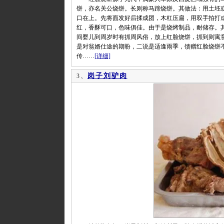
饼，亦名关公烧饼。长则称马蹄烧饼。其做法：用土坯或
口在上。先将面发好后揉成团，木杠压扁，用双手拍打
红，香酥可口，色味俱佳。由于是烧烤制品，耐储存。
间婴儿到周岁时有抓周风俗，放上红脸烧饼，抓到则寓
是对翁婿仕途的期盼，二说是适逢雨季，馈赠红脸烧饼
传……
[详细]
岗子刘驴肉
3、