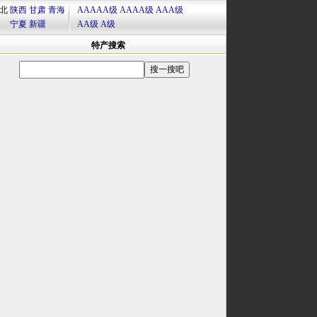
北
陕西
甘肃
青海
AAAAA级
AAAA级
AAA级
宁夏
新疆
AA级
A级
特产搜索