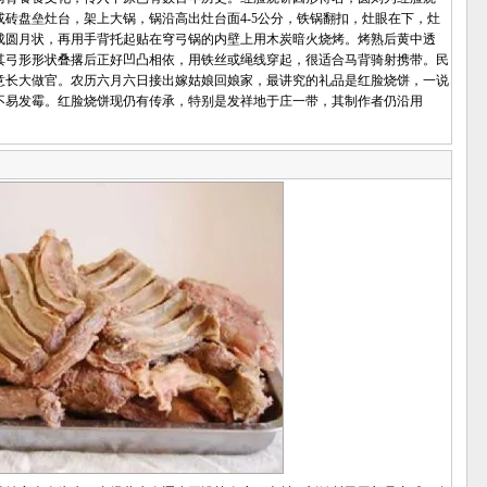
砖盘垒灶台，架上大锅，锅沿高出灶台面4-5公分，铁锅翻扣，灶眼在下，灶
成圆月状，再用手背托起贴在穹弓锅的内壁上用木炭暗火烧烤。烤熟后黄中透
其弓形形状叠撂后正好凹凸相依，用铁丝或绳线穿起，很适合马背骑射携带。民
意长大做官。农历六月六日接出嫁姑娘回娘家，最讲究的礼品是红脸烧饼，一说
不易发霉。红脸烧饼现仍有传承，特别是发祥地于庄一带，其制作者仍沿用