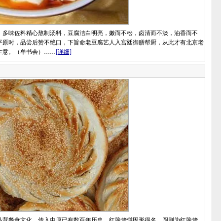
多味佐料精心熬制汤料，豆腐洁白明亮，嫩而不松，卤清而不淡，油香而不
平原时，品尝后赞不绝口，下旨命老豆腐艺人入宫廷御膳帮厨，从此才有北京老
生意。（牟书会）……
[详细]
背餐食文化，传入中原已有数百年历史。红脸烧饼因形得名，圆则为红脸烧