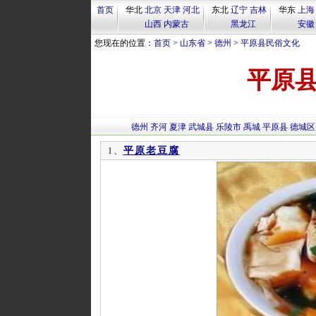
首页
华北
北京
天津
河北
东北
辽宁
吉林
华东
上海
山西
内蒙古
黑龙江
安徽
您现在的位置：
首页
>
山东省
>
德州
>
平原县民俗文化
平原
德州
齐河
夏津
武城县
乐陵市
禹城
平原县
德城区
平原老豆腐
1、