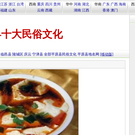
江苏
浙江
台湾
西南
重庆
四川
贵州
华中
河南
湖北
华南
广东
广西
海南
西
福建
山东
云南
西藏
湖南
江西
香港
澳门
县十大民俗文化
临邑县
陵城区
庆云
宁津县
全部平原县民俗文化
平原县地名网
[移动版]