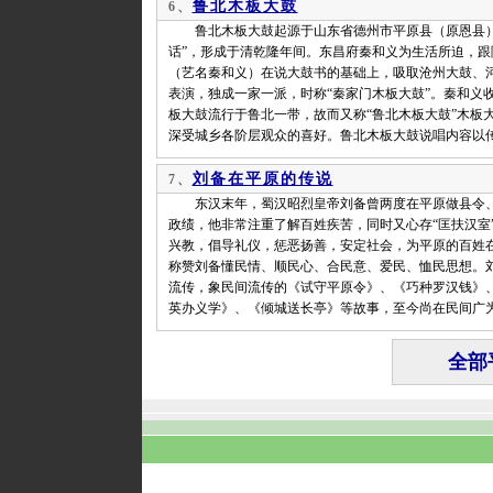
鲁北木板大鼓
6、
鲁北木板大鼓起源于山东省德州市平原县（原恩县）一
话”，形成于清乾隆年间。东昌府秦和义为生活所迫，
（艺名秦和义）在说大鼓书的基础上，吸取沧州大鼓、
表演，独成一家一派，时称“秦家门木板大鼓”。秦和义
板大鼓流行于鲁北一带，故而又称“鲁北木板大鼓”木板大
深受城乡各阶层观众的喜好。鲁北木板大鼓说唱内容以
刘备在平原的传说
7、
东汉末年，蜀汉昭烈皇帝刘备曾两度在平原做县令、
政绩，他非常注重了解百姓疾苦，同时又心存“匡扶汉室”
兴教，倡导礼仪，惩恶扬善，安定社会，为平原的百姓
称赞刘备懂民情、顺民心、合民意、爱民、恤民思想。刘
流传，象民间流传的《试守平原令》、《巧种罗汉钱》
英办义学》、《倾城送长亭》等故事，至今尚在民间广
全部