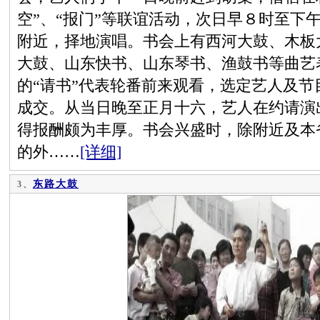
空”、“报门”等联谊活动，次日早８时至下
附近，择地演唱。书会上有西河大鼓、木板
大鼓、山东快书、山东琴书、渔鼓书等曲艺
的“请书”代表轮番前来观看，选定艺人及
成交。从当日晚至正月十六，艺人在约请演
得报酬颇为丰厚。书会兴盛时，除附近及本
的外……
[详细]
东路大鼓
3、