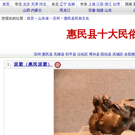
首页
华北
北京
天津
河北
东北
辽宁
吉林
华东
上海
江苏
浙江
台湾
西南
山西
内蒙古
黑龙江
安徽
福建
山东
您现在的位置：
首页
>
山东省
>
滨州
>
惠民县民俗文化
惠民县十大民
滨州
惠民县
无棣县
邹平县
沾化区
博兴县
阳信县
滨城区
全部惠
泥塑（惠民泥塑）
1、