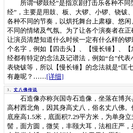
所谓“锣鼓经”是指京剧打击乐各种不同型
经”，主要是用鼓、板、大锣、小锣、铙钹
各种不同的节奏，以烘托舞台上肃穆、悠闲
不同的情绪及气氛。为了让各个演奏者在正
让演员清楚知道什么时候一定有什么样的锣
个名字，例如【四击头】、【慢长锤】、【
经都有特定的念法及记谱法，例如“台”代表小
表铙钹等，所以【慢长锤】的念法就是“匡
有趣呢？……
[详细]
丈八佛传说
3、
石造像亦称兴国寺石造像，坐落在博兴县
高村西北角，因其身高丈八，俗名丈八佛。佛
底座高1.5米，底面积7.29平方米，为单
髻，面方圆，微笑，丰颐大耳，法相庄严，