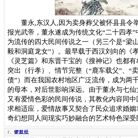
董永,东汉人,因为卖身葬父被怀县县令举
报光武帝，董永遂成为传统文化“二十四孝
为流传的四大民间传说之一（另三个是“梁山
毅和洞庭龙女”）。最早载于西汉刘向的《
《灵芝篇》和东晋干宝的《搜神记》也都有
突出（行孝）、情节完整（“鹿车载父”、“
债”）而在我国农村地区广泛流传，成为两
的母本，对后世影响深远。由于董永与七仙
又有爱情色彩的民间传说，其教化内容同中
求相适应，爱情故事又契合了民众追求婚姻
奇幻想同人间现实巧妙融合的艺术特色深受
锣鼓经
2、