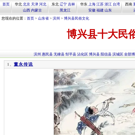
首页
华北
北京
天津
河北
东北
辽宁
吉林
华东
上海
江苏
浙江
台湾
西南
山西
内蒙古
黑龙江
安徽
福建
山东
您现在的位置：
首页
>
山东省
>
滨州
>
博兴县民俗文化
博兴县十大民
滨州
惠民县
无棣县
邹平县
沾化区
博兴县
阳信县
滨城区
全部博
董永传说
1、