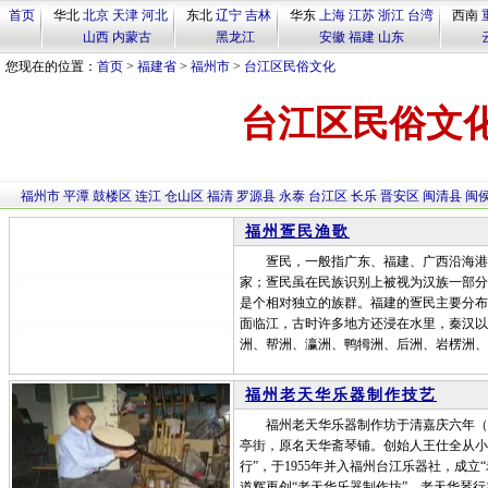
首页
华北
北京
天津
河北
东北
辽宁
吉林
华东
上海
江苏
浙江
台湾
西南
山西
内蒙古
黑龙江
安徽
福建
山东
您现在的位置：
首页
>
福建省
>
福州市
>
台江区民俗文化
台江区民俗文
福州市
平潭
鼓楼区
连江
仓山区
福清
罗源县
永泰
台江区
长乐
晋安区
闽清县
闽
福州疍民渔歌
疍民，一般指广东、福建、广西沿海港湾
家；疍民虽在民族识别上被视为汉族一部分
是个相对独立的族群。福建的疍民主要分布
面临江，古时许多地方还浸在水里，秦汉以
洲、帮洲、瀛洲、鸭牳洲、后洲、岩楞洲、
福州老天华乐器制作技艺
福州老天华乐器制作坊于清嘉庆六年（公元
亭街，原名天华斋琴铺。创始人王仕全从小
行”，于1955年并入福州台江乐器社，成
道辉再创“老天华乐器制作坊”。老天华琴