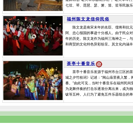
七弦、琴、琵琶、瑟、箫、笛、笙等民族乐
福州陈文龙信仰民俗
陈文龙是南宋末年的名臣、儒将和抗元英
阿、忠心报国的事迹十分感人。由于民众对
年的历史。陈文龙作为福州三海神之一，与
和商贸的文化特色异彩纷呈。其文化内涵丰
茶亭十番音乐
茶亭十番音乐发源于福州市台江区的茶亭
城之夕竹枝词》记述：“闽山庙里夜入繁，
番。”由此可见，当时十番音乐在福州民间
为龙舞伴奏的打击乐逐渐分离出来，成为独
钹等五种。人们为了避免五件乐器组合的单