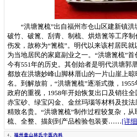
“洪塘篦梳”出自福州市仓山区建新镇洪
破竹、破篦、刮青、制梳、烘焙篦等工序制
伤发，故称为“篦梳”。明代以来该村居民
为当地居民的家庭副业之一。“洪塘篦梳”首创
今有551年的历史。其创始者是明代洪塘郭
都放在洪塘妙峰山脚林厝山的一片山崖上晾
名。到解放前，“洪塘篦梳”逐渐式微，195
政府的重视，1958年开始恢复出口及销往全
赤宝砂、绿宝闪金、金丝玛瑙等材料及技法
精致名贵。“洪塘篦梳”制作过程较复杂，
梳、全整、描刻到产品检验包装要……
[详细
福州壶山林氏中医内科
4、