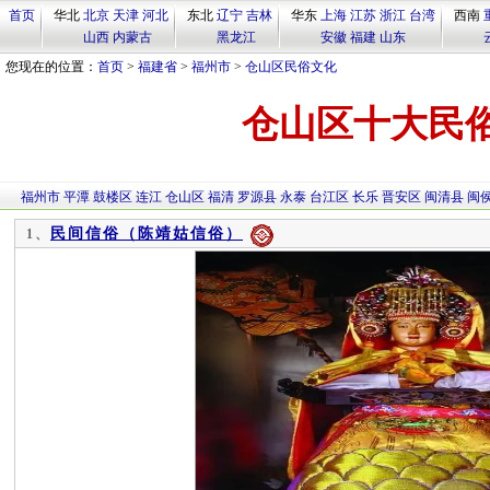
首页
华北
北京
天津
河北
东北
辽宁
吉林
华东
上海
江苏
浙江
台湾
西南
山西
内蒙古
黑龙江
安徽
福建
山东
您现在的位置：
首页
>
福建省
>
福州市
>
仓山区民俗文化
仓山区十大民
福州市
平潭
鼓楼区
连江
仓山区
福清
罗源县
永泰
台江区
长乐
晋安区
闽清县
闽
民间信俗（陈靖姑信俗）
1、