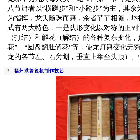
八节舞者以“横蹉步”和“小跄步”为主，其余
为指挥，龙头随珠而舞，余者节节相随，均
式有两大特色：一是队形变化以对称的正副
（打结）和解花（解结）的各种复杂变化，如
花”、“圆盘翻肚解花”等，使龙灯舞变化无
龙的各节左、右旁划，垂直上举至头顶）、
福州洪塘篦梳制作技艺
3、