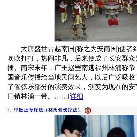
大唐盛世古越南国(称之为安南国)使者
吹吹打打，热闹非凡，后来便成了长安群众
播。南宋末年，广王赵罡南逃福州林浦称帝
国音乐传授给当地民间艺人，以后广泛吸收了
了管弦乐部分的演奏效果，演变为现在的安
门镇林浦一带。……
[详细]
中医正骨疗法（林氏骨伤疗法）
7、