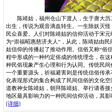
陈靖姑，福州仓山下渡人，生于唐大历二
出生，传说为观音滴血转生。一生除妖灭怪
民众喜爱。人们对陈靖姑的信仰活动于宋元
为“崇福昭惠慈济夫人”，从此，陈靖姑由
姑信仰的传播起了推动作用。信俗又称“俗
程中形成的一种约定俗成的传统理念，在这
种民俗现象产生心理和行为认同。传统民间
一个重要源头，祈福避害则是传统信俗传承
化表现形式的集合构成了民间信俗的文化空
道教神女陈靖姑，朝拜陈靖姑、举行请香接
地区最具影响力的一种民间信仰活动，其影
[详细]