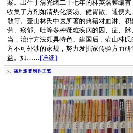
案。出生于清光绪二十七年的林英藩整编有
收集了方剂如清热化痰汤、健胃散、通便丸
散等。壶山林氏中医所著的典籍对血淋、积
劳、痰郁、吐等多种疑难疾病的因、症、脉
当，治疗方法颇具特色。建国后，壶山林氏
方不可外涉的家规，努力发掘家传验方而研
益。如……
[详细]
福州漆箸制作工艺
5、