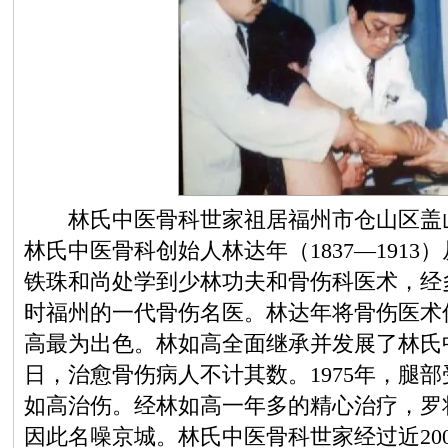
林氏中医骨科世家祖居福州市仓山区盖山
林氏中医骨科创始人林达年（1837—191
铁珠和尚处学到少林功夫和骨伤科医术，经
时福州的一代骨伤名医。林达年将骨伤医术
高最为出色。林如高全面继承并发展了林氏
日，治愈骨伤病人不计其数。1975年，腿
如高治伤。经林如高一年多的精心治疗，罗
因此名噪京城。林氏中医骨科世家经过近20