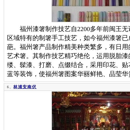
福州漆箸制作技艺自2200多年前闽王无
区域特有的制箸手工技艺，如今福州漆箸已
葩。福州箸产品制作精美种类繁多，有日用
艺术箸。其制作技艺精巧绝伦，运用脱胎漆
缕、髹漆、打磨、点缀结合，采用印花、贴
蓝等装饰，使福州箸图案华丽鲜艳、品莹华
林浦安南伬
6、