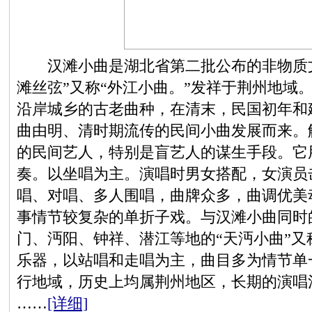
汉滩小曲是湖北省第二批公布的非物质文
滩丝弦”又称“外江小曲。”发祥于荆州地域
沿岸城乡的古老曲种，在清末，民国初年和
曲由明、清时期流传的民间小曲发展而来。
的民间艺人，特别是盲艺人的谋生手段。它
奏。以坐唱为主。演唱时男女搭配，女演员
唱、对唱、多人围唱，曲牌众多，曲调优美
事情节较复杂的单折子戏。与汉滩小曲同时
门、沔阳、钟祥、潜江等地的“天沔小曲”又
乐器，以站唱和走唱为主，曲目多为情节单
行地域，历史上均属荆州地区，长期的演唱
……
[详细]