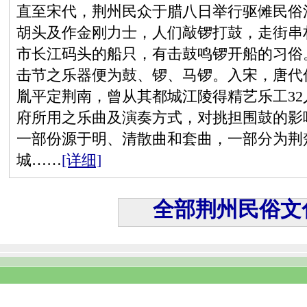
直至宋代，荆州民众于腊八日举行驱傩民俗
胡头及作金刚力士，人们敲锣打鼓，走街串
市长江码头的船只，有击鼓鸣锣开船的习俗
击节之乐器便为鼓、锣、马锣。入宋，唐代
胤平定荆南，曾从其都城江陵得精艺乐工3
府所用之乐曲及演奏方式，对挑担围鼓的影
一部份源于明、清散曲和套曲，一部分为荆
城……
[详细]
全部荆州民俗文化