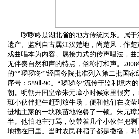
啰啰咚是湖北省的地方传统民乐。属于湖
遗产。监利自古属江汉楚地，尚楚风，作楚
戏曲唱本为内容。属接力式的传声唱法，曲
无伴奏自然和声的特点，俗称打和声。2008
的“”啰啰咚“”经国务院批准列入第二批国
序号：589Ⅱ-90。“啰啰咚”流传于监利境
朝。明朝开国皇帝朱元璋小时候家里很穷，
班小伙伴把牛赶到放牛场，便和他们在坟莹
进地主家的一块秧苗地饱餐了一顿。朱元璋
半。他怕地主打骂，便带着几个小伙伴把剩
地插在田里。当时农民种稻子都是撒播，叫