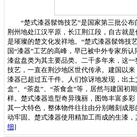
“楚式漆器髹饰技艺”是国家第三批公布
荆州地处江汉平原，长江荆江段，自古就是
是璀璨的楚文化发祥地。“楚式漆器髹饰技
国“漆器”工艺的高峰，早已被中外专家所
漆盆盘类为其主要品类。二千多年来，这一
技艺，一直在荆沙地区世代传承。建国以来
漆器已超过五千件。人们惊讶地发现，出土
盒”、“茶盘”、“茶食盒”等，居然与建国
样。楚式漆器造型奇异瑰丽，图饰丰富多彩
其一大特色，整体物件往往由分别雕刻成形
动牢固。楚式漆器使用精加工而成的生漆，
细]