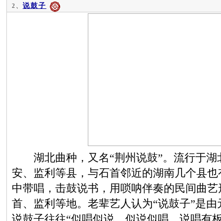
说鼓子
2、
湖北曲种，又名“荆州说鼓”。流行于湖
安、监利等县，与石首邻近的湖南几个县也
中带唱，击鼓说书，用唢呐伴奏的民间曲艺
首、监利等地。老辈艺人认为“说鼓子”是由
说鼓子往往“似唱似说，似说似唱，说唱有