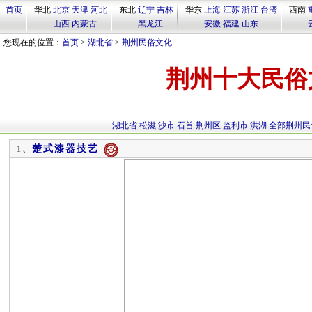
首页
华北
北京
天津
河北
东北
辽宁
吉林
华东
上海
江苏
浙江
台湾
西南
山西
内蒙古
黑龙江
安徽
福建
山东
您现在的位置：
首页
>
湖北省
>
荆州民俗文化
荆州十大民俗
湖北省
松滋
沙市
石首
荆州区
监利市
洪湖
全部荆州民
楚式漆器技艺
1、