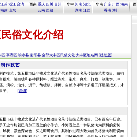
江苏
浙江
台湾
西南
重庆
四川
贵州
华中
河南
湖北
华南
广东
广西
海南
西
福建
山东
云南
西藏
湖南
江西
香港
澳门
区民俗文化介绍
丰区
亭湖区
响水县
射阳县
全部大丰区民俗文化
大丰区地名网
[移动版]
子制作技艺
作技艺，第五批市级非物质文化遗产代表性项目名录传统技艺类项目。白驹
白糯米、绵白糖和各种原材料，经过淘米、泡米、爽米、打粉、制浆饼、冲
坯、滴粉、油炸、沥干、熬糖浆、拌糖、自然冷却等十多道工序层层把关，才
果子。……
[详细]
批市级非物质文化遗产代表性项目名录传统技艺类项目。已有百余年历史。
手工业作坊就已有加工香肚的小作坊。小海香肚是一种以猪肉为原料的卤制
，球状，颜色深赭色，买之即可食用。其制作过程大致为首先将猪肉利用切肉
用盐腌制，再与配料搅和，装入猪尿泡，用纱布包裹，最后放入锅中烧煮，形