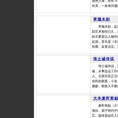
港闸入海，全长78
向东，一条海河逶
草堰木刻
草堰木刻，盐城
刻艺术相传已久，
刻主要是以人物肖
起源，首先是《水
轮廓、反复论证。
张士诚传说
张士诚传说，江
诚，从事盐运工作
人。元英宗至正元
农民的家庭，小名
腐败，财政入不敷
大丰麦秆剪
麦秆剪贴（大丰
项目。源于明代中
艺。据传是由艺人