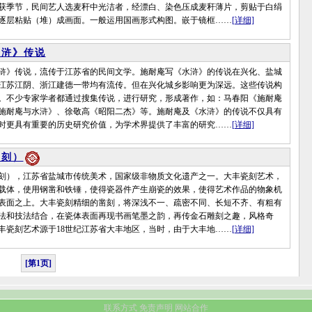
获季节，民间艺人选麦秆中光洁者，经漂白、染色压成麦秆薄片，剪贴于白绢
逐层粘贴（堆）成画面。一般运用国画形式构图。嵌于镜框……
[详细]
水浒》传说
》传说，流传于江苏省的民间文学。施耐庵写《水浒》的传说在兴化、盐城
江苏江阴、浙江建德一带均有流传。但在兴化城乡影响更为深远。这些传说构
。不少专家学者都通过搜集传说，进行研究，形成著作，如：马春阳《施耐庵
施耐庵与水浒》、徐敬高《昭阳二杰》等。施耐庵及《水浒》的传说不仅具有
时更具有重要的历史研究价值，为学术界提供了丰富的研究……
[详细]
瓷刻）
），江苏省盐城市传统美术，国家级非物质文化遗产之一。大丰瓷刻艺术，
载体，使用钢凿和铁锤，使得瓷器件产生崩瓷的效果，使得艺术作品的物象机
表面之上。大丰瓷刻精细的凿刻，将深浅不一、疏密不同、长短不齐、有粗有
法和技法结合，在瓷体表面再现书画笔墨之韵，再传金石雕刻之趣，风格奇
丰瓷刻艺术源于18世纪江苏省大丰地区，当时，由于大丰地……
[详细]
[第1页]
联系方式
免责声明
网站合作