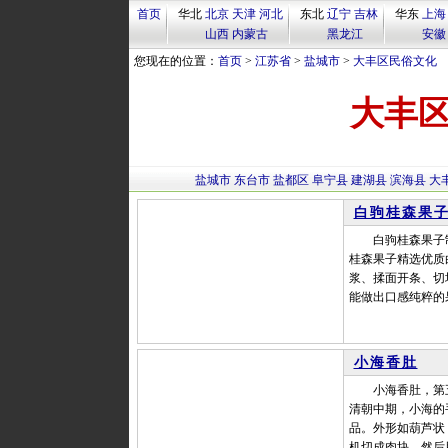
首页
华北
北京
天津
河北
东北
辽宁
吉林
华东
上海
山西
内蒙古
黑龙江
安徽
您现在的位置：
首页
>
江苏省
>
盐城市
>
大丰区民俗文化
大丰
盐城市
东台市
盐都区
阜宁县
建湖县
滨海县
大
白驹桂森果
白驹桂森果子制
桂森果子精选优质
浆、揉面开条、切
能做出口感纯粹的
小海香肚
小海香肚，第五
清朝中期，小海的
品。外形如葫芦状
机切成肉块，然后