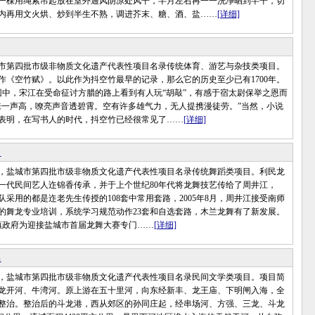
一棵用绳索吊起放在室外通风阴凉处风干，半月左右再一一洗净晒到半干，切
内再用文火烘、炒到半生不熟，调进芥末、糖、酒、盐……
[详细]
第四批市级非物质文化遗产代表性项目名录传统体育、游艺与杂技类项目。
作《空竹赋》。以此作为抖空竹最早的记录，那么它的历史至少已有1700年。
0回中，宋江在受命征讨方腊的路上看到有人玩“胡敲”，有感于宿太尉保举之恩而
来一声高，嘹亮声音透碧霄。空有许多雄气力，无人提携漫徒劳。”当然，小说
表明，在写书人的时代，抖空竹已经很常见了……
[详细]
舞
盐城市第四批市级非物质文化遗产代表性项目名录传统舞蹈类项目。利民龙
一代民间艺人迮锦香传承，并于上个世纪80年代将龙舞技艺传给了周井江，
舞队采用的都是迮老先生传授的108套中常用套路，2005年8月，周井江接受南师
的舞龙专业培训，系统学习规范动作23套和自选套路，木兰龙舞有了新发展。
中镇政府为迎接盐城市首届龙舞大赛专门……
[详细]
说
盐城市第四批市级非物质文化遗产代表性项目名录民间文学类项目。项目简
龙开河、牛湾河。原上游在五十里河，向东经新丰、龙王庙、下明闸入海，全
65年整治。整治后的斗龙港，西从郊区的孙同庄起，经串场河、方强、三龙、斗龙