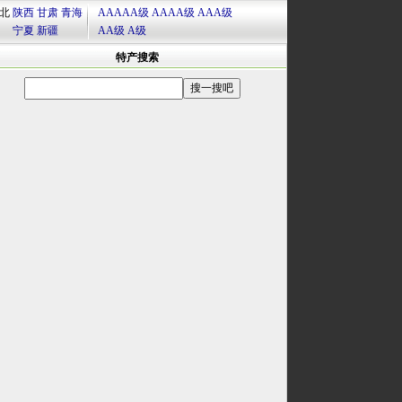
北
陕西
甘肃
青海
AAAAA级
AAAA级
AAA级
宁夏
新疆
AA级
A级
特产搜索