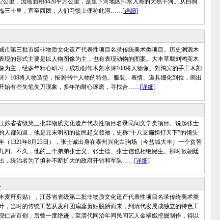
.2公里，流域面积4428平方公里，是里下河地区排水入海的天然干河。从白驹
迤三十里，直至西团，人们习惯上便称此河……
[详细]
市第三批市级非物质文化遗产代表性项目名录传统美术类项目。历史渊源木
表现的形式主要是以人物图像为主，也有表现动物的图案。大丰草堰刘鸿宾木
像为主，经多年精心研习，成功创作木刻水浒108将人物像。刘鸿宾的手工木刻
浒》108将人物造型，按照书中人物的特色、服装、表情、道具细化到位，画出
开始有些失笔失刀现象，多年的耐心琢磨，寻找合……
[详细]
苏省省级第三批非物质文化遗产代表性项目名录民间文学类项目。说起张士
的人都知道，他是元末明初的盐民起义领袖，史称“十八支扁担打天下”的领头
年（1321年8月23日），张士诚出身在泰州兴化白驹场（今盐城大丰）一个贫苦
九四。不久，他的三个弟弟张士义、张士德、张士信也相继诞生。那时候朝廷
出，统治者为了填补不断扩大的政府开销和军队……
[详细]
贴
麦秆剪贴），江苏省省级第二批非物质文化遗产代表性项目名录传统美术类
叶，当时的传统工艺从麦秆团扇蕊剪贴脱胎而来，到清代发展成独立的特色工
倪仁吉首创，后曾一度绝迹，至清代同治年间民间艺人金翠娥挖掘制作，得以