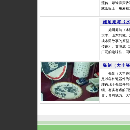
流传。每逢春麦收
或纸板上，用麦秸
施耐庵与《
施耐庵与《水浒
大丰、山东郓城、
成水浒故事的原型
传说》、黄俶成《
广泛的趣味性，同
瓷刻（大丰
瓷刻（大丰瓷刻
是以各种瓷器件为
理再现于瓷器件的
细、有实有虚的刀
异，具有魅力。大