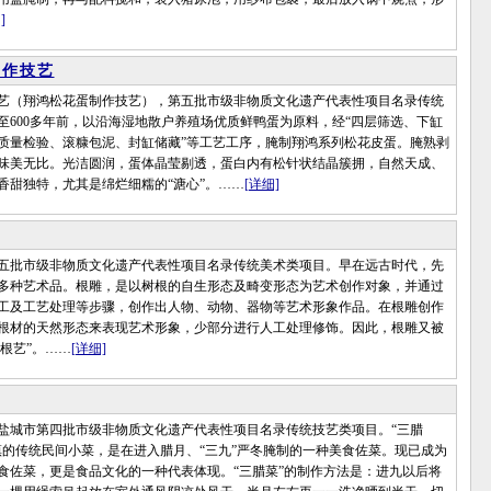
]
制作技艺
（翔鸿松花蛋制作技艺），第五批市级非物质文化遗产代表性项目名录传统
至600多年前，以沿海湿地散户养殖场优质鲜鸭蛋为原料，经“四层筛选、下缸
质量检验、滚糠包泥、封缸储藏”等工艺工序，腌制翔鸿系列松花皮蛋。腌熟剥
味美无比。光洁圆润，蛋体晶莹剔透，蛋白内有松针状结晶簇拥，自然天成、
香甜独特，尤其是绵烂细糯的“溏心”。……
[详细]
批市级非物质文化遗产代表性项目名录传统美术类项目。早在远古时代，先
多种艺术品。根雕，是以树根的自生形态及畸变形态为艺术创作对象，并通过
工及工艺处理等步骤，创作出人物、动物、器物等艺术形象作品。在根雕创作
根材的天然形态来表现艺术形象，少部分进行人工处理修饰。因此，根雕又被
“根艺”。……
[详细]
市第四批市级非物质文化遗产代表性项目名录传统技艺类项目。“三腊
镇的传统民间小菜，是在进入腊月、“三九”严冬腌制的一种美食佐菜。现已成为
食佐菜，更是食品文化的一种代表体现。“三腊菜”的制作方法是：进九以后将