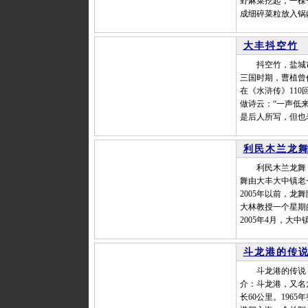
野麻菜挖起，一棵
成细碎菜粒放入锅
大丰抖空竹
抖空竹，盐城市
三国时期，曹植曾
在《水浒传》11
做诗云：“一声低
是后人所写，但也
利民木兰龙
利民木兰龙舞，
舞由大丰大中镇老
2005年以前，龙
大林教授一个星期
2005年4月，大
斗龙港的传
斗龙港的传说，
介：斗龙港，又名
长60公里。19