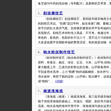
备艾绒与中药的混合物（专利配方）及新鲜的艾草茎，
刻挂廊技艺
5、
《刻挂廊技艺》刻挂廊技艺，第四批市级非物质文化遗
的刻纸艺术品。“挂廊”是过年时，贴在各家门楣、窗楣
添节日的红火喜庆气氛，也有驱邪避害祈求平安幸福的
表现形式。刻纸艺术何时传入我县，不可考。每逢过年
单色的，套色的，色彩的长不过八寸，宽不过六寸的刻
大多是祝愿平安期盼幸福的赞美话语，有的就是动物、
响水粉丝制作技艺
6、
《粉丝制作技艺（响水粉丝制作技艺）》​​​​​​​粉
原料，有蚕豆、豌豆、绿豆、豇豆、大米、山芋等,但响
量大幅度上升，已成为农村群众的主粮。山芋除食用外
芋刮皮用水洗净，上小“刚磨”粉碎成黏糊状，加水拌匀
清水放掉，再把下面的淀粉（山芋粉）取出晒干，这就
成“精粉”……
[详细]
南派淮海戏
7、
《淮海戏（南派）》南派淮海戏，第三批市级非物质
植于传统淮海戏的基础上，对道白、唱腔、剧目等方面
流派。响水县地跨海州圩里圩外，淮海戏清代就在这里流
团，1966年划为响水县淮海剧团，现南派淮海戏除在