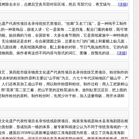
熏烤除去水分，点燃后艾灸耳部对应区域，然后 耳部穴位，将艾绒与……
[详细]
产代表性项目名录传统技艺类项目。“挂廊”又名“门笺”，是一种纯手工制作
上的一种装饰品，据老人讲：它一是装饰，二是挡鬼，配合门窗的春联，既可增
功能。贴挂廊的习俗，全国皆有，大多在春节期间，它是剪纸家族中一种特殊的
，无论城镇还是农村，在合家团圆之际，总要在大门的门楣上和窗楣上贴几面，
纸几面挂廊，色彩纸随风摆动，配上新春的对联，节日气氛油然而生。它的内容
植物画面。操作者将这些不同内容与形式的词汇、图像，按预先的设……
[详细]
丝制作技艺，第四批市级非物质文化遗产代表性项目名录传统技艺类项目。粉丝制作的
水农村的粉丝制作原料主要以“山芋粉”为主。六七十年代滨响地区广栽山芋，产
，人们还将其加工成山芋粉，用以制作粉团和粉丝。制作过程：用人工把新鲜山
，用“晃浆”晃二至三遍，把山芋里的淀粉晃滤出来。放到缸里沉淀后，把上面的
是制作粉丝的原料。制作粉丝时，先用少许干粉，加入适量明矾，用开水调和
文化遗产代表性项目名录传统戏剧类项目。南派淮海戏是响水县淮海剧团在根
全面创新，形成别具一格的体系，被专家和戏迷公认为不同于传统淮海戏的一大
传，建国后1958年以原新滩盐场职工淮海剧团为班底，成立了滨海县淮海剧
整个淮海地区流传，还涉足盐城全市及泰州市部分地区。南派淮海戏的形成，得益