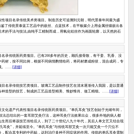
性项目名录传统美术类项目。制造历史可追溯到元朝，明代景泰年间最为盛
借鉴了传统景泰蓝工艺品中的嵌丝、点蓝技术，在平板媒介上用金属丝镶嵌出各
美术的手法与技法,由纯手工精制而成，用氧化铝丝作为画面轮廓，以天然的石
录传统医药类项目。已有200多年的历史，顾氏接骨散，有干姜、乳香、没
中药材，按不同比例，根据不同病情酌情给药，将药材磨成粉状，混合成药，专
成。……
[详细]
目名录传统技艺类项目。玻璃工艺品制作技艺在清末逐渐传入我国，是以普通
各种造型的技艺，制成的工艺品造型精美、惟妙惟肖、做工精细。……
[详细]
化遗产代表性项目名录传统医药类项目。“单氏耳灸”技艺创始于光绪年间，
等技法总结出的一套耳部艾灸疗法，这种耳灸疗法效果出众，很多外地的病人都
先生而后将该技艺传给后人，到了二十世纪八九十年代，其后人单文艺又结合现
氏耳灸”，并延续至今。“单氏耳灸”与传统耳部艾灸一次只能艾灸一个穴位不
灸，配合其专利的中药贴，达到治疗多种不同症状的作用。传统的单氏耳灸需制