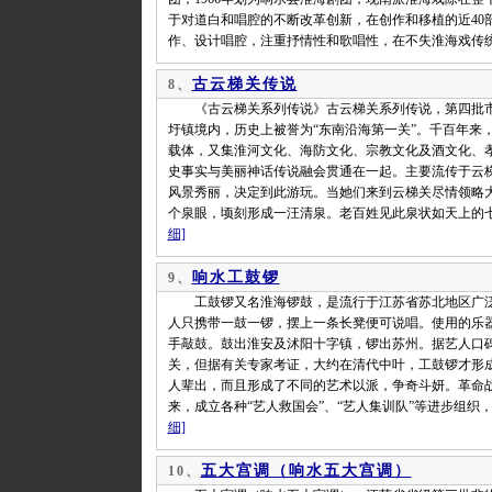
于对道白和唱腔的不断改革创新，在创作和移植的近40
作、设计唱腔，注重抒情性和歌唱性，在不失淮海戏传
古云梯关传说
8、
《古云梯关系列传说》古云梯关系列传说，第四批市
圩镇境内，历史上被誉为“东南沿海第一关”。千百年来
载体，又集淮河文化、海防文化、宗教文化及酒文化、
史事实与美丽神话传说融会贯通在一起。主要流传于云
风景秀丽，决定到此游玩。当她们来到云梯关尽情领略
个泉眼，顷刻形成一汪清泉。老百姓见此泉状如天上的七
细]
响水工鼓锣
9、
工鼓锣又名淮海锣鼓，是流行于江苏省苏北地区广泛
人只携带一鼓一锣，摆上一条长凳便可说唱。使用的乐
手敲鼓。鼓出淮安及沭阳十字镇，锣出苏州。据艺人口
关，但据有关专家考证，大约在清代中叶，工鼓锣才形
人辈出，而且形成了不同的艺术以派，争奇斗妍。革命
来，成立各种“艺人救国会”、“艺人集训队”等进步组
细]
五大宫调（响水五大宫调）
10、