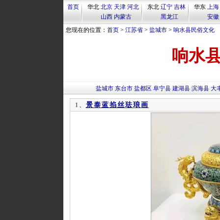
首页
华北
北京
天津
河北
东北
辽宁
吉林
华东
上海
山西
内蒙古
黑龙江
安徽
您现在的位置：
首页
>
江苏省
>
盐城市
>
响水县民俗文化
响水
盐城市
东台市
盐都区
阜宁县
建湖县
滨海县
大
景泰蓝掐丝珐琅画
1、