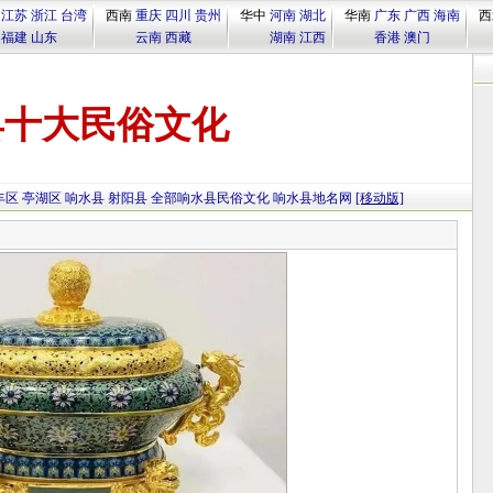
江苏
浙江
台湾
西南
重庆
四川
贵州
华中
河南
湖北
华南
广东
广西
海南
西
福建
山东
云南
西藏
湖南
江西
香港
澳门
县十大民俗文化
丰区
亭湖区
响水县
射阳县
全部响水县民俗文化
响水县地名网
[移动版]