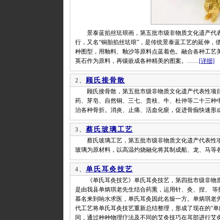
景泰蓝掐丝珐琅画，第五批市级非物质文化遗产代表
行，又名“铜胎掐丝珐琅”，是传统景泰蓝工艺的延伸，
种图型，用釉料、釉沙等原料点蓝着色。融合各种工艺
英石作为原料，再镶嵌成各种精美的图案。……
[详细]
顾氏接骨散
2、
顾氏接骨散，第五批市级非物质文化遗产代表性项目名
药、芽皂、自然铜、三七、贵枝、牛、杜仲等二十三种
治各种骨折。消炎、止痛、活血化瘀，促进骨痂快速形
蔡氏玻璃工艺
3、
蔡氏玻璃工艺，第五批市级非物质文化遗产代表性项
玻璃为原材料，以高温灼烧融化将其制成船、龙、马等
单氏耳灸技艺
4、
《单氏耳灸技艺》单氏耳灸技艺，第四批市级非物质文
是由我县单炳琪老先生结合药熏，运用针、灸、捏、 
慕名来到响水求医，单氏耳灸因此名燥一方。单炳琪老
代工艺将单氏耳灸技艺重新总结整理，形成了现在的“单
同，通过种种物理疗法及不同的艾灸技巧在耳部进行艾