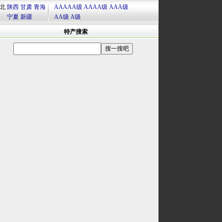
北
陕西
甘肃
青海
AAAAA级
AAAA级
AAA级
宁夏
新疆
AA级
A级
特产搜索