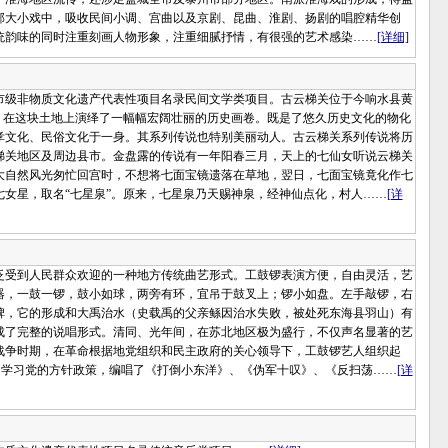
部大小戏中，吸收民间小调、宫曲以及京剧、昆曲、淮剧、扬剧的唱腔精华创
统韵味的同时注重刻画人物形象，注重细腻抒情，有很强的艺术感染……
[详细]
级非物质文化遗产代表性项目名录民间文学类项目。古云梯关位于今响水县黄
，在这块土地上演绎了一幅幅宏阔壮丽的历史画卷。既是了悠久历史文化的物化
孝文化、民俗文化于一身。其系列传说也特别美丽动人。古云梯关系列传说将历
梯关地区及周边县市。金盘露的传说有一年阳春三月，天上的七仙女听说云梯关
大自然风光匆忙回宫时，不想将七面宝镜遗落在草地，翌日，七面宝镜竟化作七
女星，取名“七星泉”。原来，七星泉乃天赐神泉，经神仙点化，村人……
[详
受到人民群众欢迎的一种地方传统曲艺形式。工鼓锣表演方便，自由灵活，艺
器，一鼓一锣，鼓小如球，两旁有环，宜吊于鼓叉上；锣小如盘。左手敲锣，右
碑，它的形成和大禹治水（史载禹的父亲鲧因治水失败，被处死东海县羽山）有
成了完整的说唱形式。清同、光年间，在苏北地区极为盛行，不仅声名显著的艺
战争时期，在革命根据地党组织和民主政府的关心领导下，工鼓锣艺人组织起
织，学习党的方针政策，编唱了《打倒小东洋》、《伪军十叹》、《反扫荡……
[详