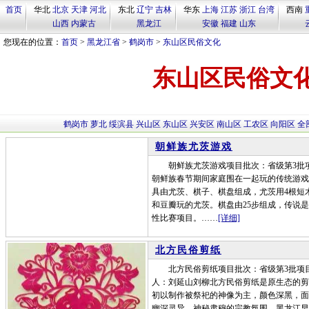
首页
华北
北京
天津
河北
东北
辽宁
吉林
华东
上海
江苏
浙江
台湾
西南
山西
内蒙古
黑龙江
安徽
福建
山东
您现在的位置：
首页
>
黑龙江省
>
鹤岗市
>
东山区民俗文化
东山区民俗文
鹤岗市
萝北
绥滨县
兴山区
东山区
兴安区
南山区
工农区
向阳区
全
朝鲜族尤茨游戏
朝鲜族尤茨游戏项目批次：省级第3批项
朝鲜族春节期间家庭围在一起玩的传统游戏
具由尤茨、棋子、棋盘组成，尤茨用4根短
和豆瓣玩的尤茨。棋盘由25步组成，传说
性比赛项目。……
[详细]
北方民俗剪纸
北方民俗剪纸项目批次：省级第3批项目
人：刘延山刘柳北方民俗剪纸是原生态的剪
初以制作被祭祀的神像为主，颜色深黑，面
幽深灵异、神秘肃穆的宗教氛围。黑龙江早