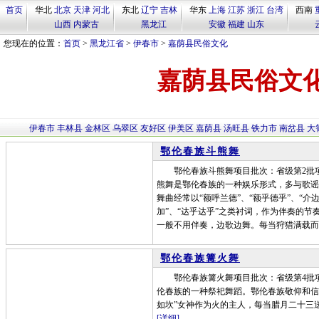
首页
华北
北京
天津
河北
东北
辽宁
吉林
华东
上海
江苏
浙江
台湾
西南
山西
内蒙古
黑龙江
安徽
福建
山东
您现在的位置：
首页
>
黑龙江省
>
伊春市
>
嘉荫县民俗文化
嘉荫县民俗文
伊春市
丰林县
金林区
乌翠区
友好区
伊美区
嘉荫县
汤旺县
铁力市
南岔县
大
鄂伦春族斗熊舞
鄂伦春族斗熊舞项目批次：省级第2批项
熊舞是鄂伦春族的一种娱乐形式，多与歌谣
舞曲经常以“额呼兰德”、“额乎德乎”、“介
加”、“达乎达乎”之类衬词，作为伴奏的
一般不用伴奏，边歌边舞。每当狩猎满载而
鄂伦春族篝火舞
鄂伦春族篝火舞项目批次：省级第4批项
伦春族的一种祭祀舞蹈。鄂伦春族敬仰和信
如坎”女神作为火的主人，每当腊月二十三
[详细]