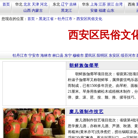
首页
华北
北京
天津
河北
东北
辽宁
吉林
华东
上海
江苏
浙江
台湾
西南
山西
内蒙古
黑龙江
安徽
福建
山东
您现在的位置：
首页
>
黑龙江省
>
牡丹江市
>
西安区民俗文化
西安区民俗文
牡丹江市
宁安市
海林市
林口县
东宁
穆棱市
爱民区
阳明区
东安区
绥芬河市
朝鲜族伽倻琴
朝鲜族伽倻琴项目批次：省级第2批项目
朴淑子伽倻琴又称朝鲜筝，属弹拨弦鸣乐器
而制成，已有1500多年历史。由琴柜、面板
21厘米。琴身用鱼鳞松木或梧桐木制作，分
弹、拨、滚、琶、按、颤、推、揉等技巧。
糜儿酒制作技艺
糜儿酒制作技艺项目批次：省级第4批项
恩学糜儿酒，亦称米儿酒、芦酒、秋酒、黄
将糯米(黄米亦可)洗净煮烂，捞出锅晾凉
浮的“白蒙”撇净，再次封严坛口，一定时