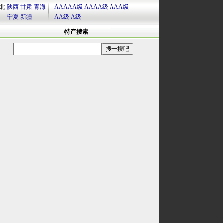
北
陕西
甘肃
青海
AAAAA级
AAAA级
AAA级
宁夏
新疆
AA级
A级
特产搜索