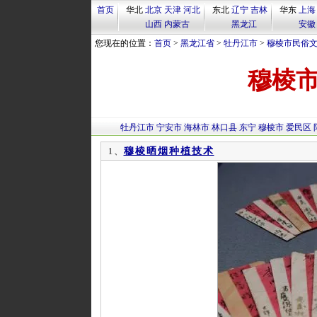
首页
华北
北京
天津
河北
东北
辽宁
吉林
华东
上海
山西
内蒙古
黑龙江
安徽
您现在的位置：
首页
>
黑龙江省
>
牡丹江市
>
穆棱市民俗
穆棱
牡丹江市
宁安市
海林市
林口县
东宁
穆棱市
爱民区
穆棱晒烟种植技术
1、