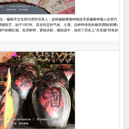
位：穆棱市文化馆代表性传承人：赵斌穆棱晒烟种植技术是穆棱种烟人在世代
技艺，始于1902年。其在特定的气候、土壤、品种和传统的栽培调制(晾晒)
中的晒红烟，色泽鲜明，香味浓郁，烟劲适中，保持了历史上“关东烟”特有的