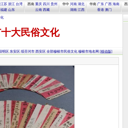
江苏
浙江
台湾
西南
重庆
四川
贵州
华中
河南
湖北
华南
广东
广西
海南
西
福建
山东
云南
西藏
湖南
江西
香港
澳门
文化
市十大民俗文化
阳明区
东安区
绥芬河市
西安区
全部穆棱市民俗文化
穆棱市地名网
[移动版]