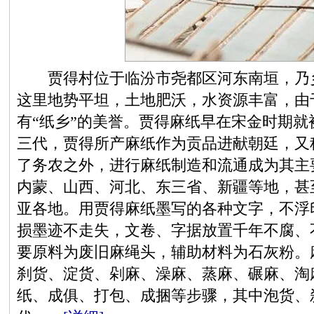
贾得村位于临汾市尧都区河东南垣，乃乡
这里地势平坦，土地肥沃，水资源丰富，由
有“纸乡”的美誉。贾得麻纸早在宋金时期就
三代，贾得所产麻纸作为贡品进献朝廷，又
了务农之外，进行麻纸制造和流通成为其主
内蒙、山西、河北、东三省、新疆等地，甚
亚各地。用贾得麻纸墨写的各种文字，不浮
损墨迹不走失，文卷、字据放置千年不腐、
要原料为废旧麻绳头，辅助材料为石灰粉。
刹货、淀货、剁麻、澡麻、蒸麻、碾麻、淘
纸、成俱、打包、成捆等步骤，其中泡货、