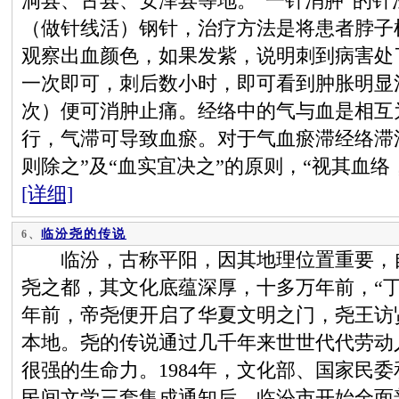
洞县、古县、安泽县等地。“一针消肿”的
（做针线活）钢针，治疗方法是将患者脖子
观察出血颜色，如果发紫，说明刺到病害处
一次即可，刺后数小时，即可看到肿胀明显
次）便可消肿止痛。经络中的气与血是相互
行，气滞可导致血瘀。对于气血瘀滞经络滞
则除之”及“血实宜决之”的原则，“视其血
[详细]
临汾尧的传说
6、
临汾，古称平阳，因其地理位置重要，自
尧之都，其文化底蕴深厚，十多万年前，“丁村
年前，帝尧便开启了华夏文明之门，尧王访
本地。尧的传说通过几千年来世世代代劳动
很强的生命力。1984年，文化部、国家民
民间文学三套集成通知后，临汾市开始全面