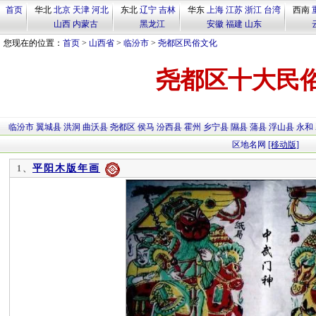
首页
华北
北京
天津
河北
东北
辽宁
吉林
华东
上海
江苏
浙江
台湾
西南
山西
内蒙古
黑龙江
安徽
福建
山东
您现在的位置：
首页
>
山西省
>
临汾市
>
尧都区民俗文化
尧都区十大民
临汾市
翼城县
洪洞
曲沃县
尧都区
侯马
汾西县
霍州
乡宁县
隰县
蒲县
浮山县
永和
区地名网
[移动版]
平阳木版年画
1、