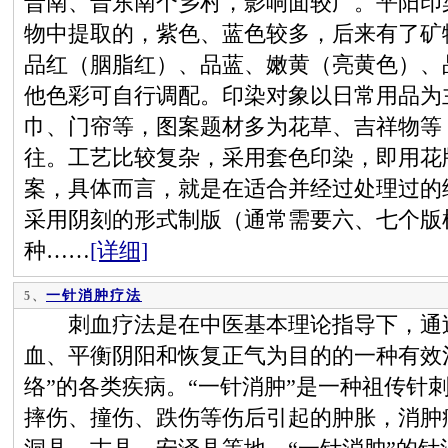
晋南、晋东南个乡村，影响面较广。平阳印
物中提取的，紫色、蓝色较多，后来有了矿
品红（胭脂红）、品蓝、嫩黄（亮黄色）、
他色彩可自行调配。印染对象以日常用品为
巾、门帘等，图案题材多为花草、吉祥物等
往。工艺比较复杂，采用套色印染，即用花
案，具体而言，就是在适合并经过处理过的
采用阴刻的形式制版（通常需要六、七个版
种……
[详细]
一针消肿疗法
5、
刺血疗法是在中医基本理论指导下，通过
血、平衡阴阳和恢复正气为目的的一种有效
络”的各类疾病。“一针消肿”是一种祖传针
摔伤、撞伤、跌伤等伤后引起的肿胀，消肿