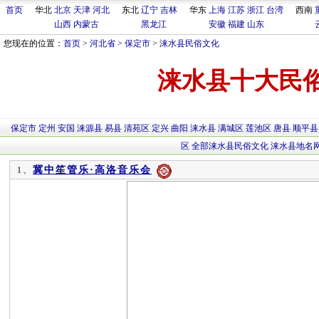
首页
华北
北京
天津
河北
东北
辽宁
吉林
华东
上海
江苏
浙江
台湾
西南
山西
内蒙古
黑龙江
安徽
福建
山东
您现在的位置：
首页
>
河北省
>
保定市
>
涞水县民俗文化
涞水县十大民
保定市
定州
安国
涞源县
易县
清苑区
定兴
曲阳
涞水县
满城区
莲池区
唐县
顺平县
区
全部涞水县民俗文化
涞水县地名
冀中笙管乐·高洛音乐会
1、