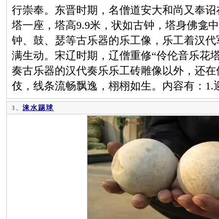
行崇奉。东晋时期，名僧道安大和尚又奉诏
塔一座，塔高9.9米，状如古钟，塔身佛龛
钟、鼓、瑟等古乐器的乐工像，乐工着汉代
满生动。宋辽时期，辽僧重修“伶伦音乐花塔
奏古乐器的汉代奏乐乐工砖雕像以外，还在
伎，线条流畅飘逸，栩栩如生。内容有：1.
涞水踢球
3、