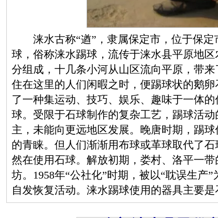
涞水古称“遒”，隶属保定市，位于保定市
球，俗称涞水踢球，流传于涞水县平原地区
分组成，十几条小河从山区流向平原，带来
住在这里的人们闲暇之时，便踢球状的鹅卵
了一种集运动、技巧、娱乐、趣味于一体的
球。受限于石球制作的复杂工艺，踢球活动
主，未能向更远地区发展。晚唐时期，踢球
的青睐。但人们渐渐用布球或革球取代了石
然在使用石球。解放初期，娄村、洛平一带
坊。1958年“公社化”时期，被以“耽误生产”
自发恢复活动。涞水踢球使用的器具主要是